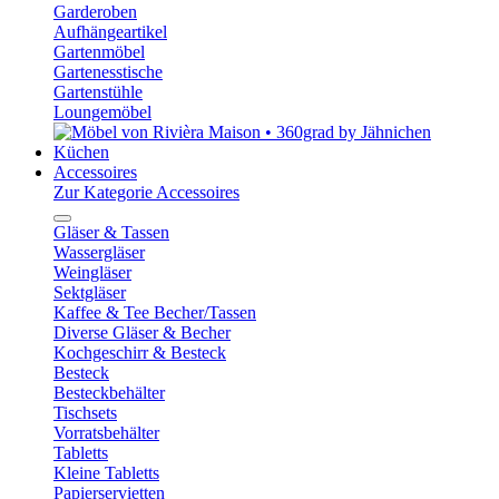
Garderoben
Aufhängeartikel
Gartenmöbel
Gartenesstische
Gartenstühle
Loungemöbel
Küchen
Accessoires
Zur Kategorie Accessoires
Gläser & Tassen
Wassergläser
Weingläser
Sektgläser
Kaffee & Tee Becher/Tassen
Diverse Gläser & Becher
Kochgeschirr & Besteck
Besteck
Besteckbehälter
Tischsets
Vorratsbehälter
Tabletts
Kleine Tabletts
Papierservietten