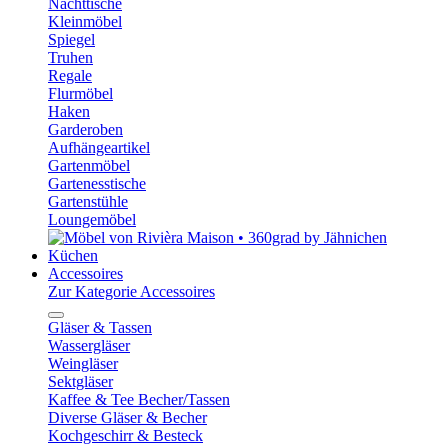
Nachttische
Kleinmöbel
Spiegel
Truhen
Regale
Flurmöbel
Haken
Garderoben
Aufhängeartikel
Gartenmöbel
Gartenesstische
Gartenstühle
Loungemöbel
Küchen
Accessoires
Zur Kategorie Accessoires
Gläser & Tassen
Wassergläser
Weingläser
Sektgläser
Kaffee & Tee Becher/Tassen
Diverse Gläser & Becher
Kochgeschirr & Besteck