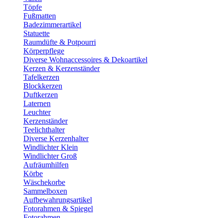
Töpfe
Fußmatten
Badezimmerartikel
Statuette
Raumdüfte & Potpourri
Körperpflege
Diverse Wohnaccessoires & Dekoartikel
Kerzen & Kerzenständer
Tafelkerzen
Blockkerzen
Duftkerzen
Laternen
Leuchter
Kerzenständer
Teelichthalter
Diverse Kerzenhalter
Windlichter Klein
Windlichter Groß
Aufräumhilfen
Körbe
Wäschekorbe
Sammelboxen
Aufbewahrungsartikel
Fotorahmen & Spiegel
Fotorahmen