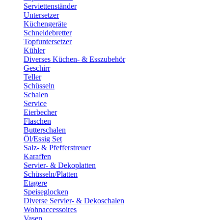
Serviettenständer
Untersetzer
Küchengeräte
Schneidebretter
Topfuntersetzer
Kühler
Diverses Küchen- & Esszubehör
Geschirr
Teller
Schüsseln
Schalen
Service
Eierbecher
Flaschen
Butterschalen
Öl/Essig Set
Salz- & Pfefferstreuer
Karaffen
Servier- & Dekoplatten
Schüsseln/Platten
Etagere
Speiseglocken
Diverse Servier- & Dekoschalen
Wohnaccessoires
Vasen