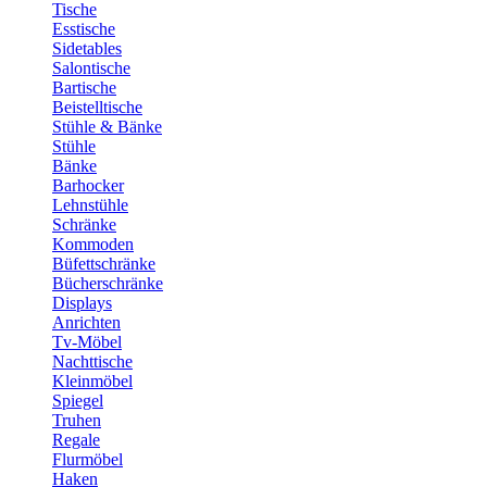
Tische
Esstische
Sidetables
Salontische
Bartische
Beistelltische
Stühle & Bänke
Stühle
Bänke
Barhocker
Lehnstühle
Schränke
Kommoden
Büfettschränke
Bücherschränke
Displays
Anrichten
Tv-Möbel
Nachttische
Kleinmöbel
Spiegel
Truhen
Regale
Flurmöbel
Haken