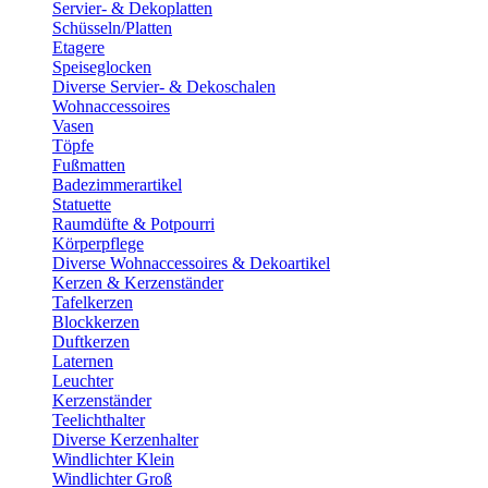
Servier- & Dekoplatten
Schüsseln/Platten
Etagere
Speiseglocken
Diverse Servier- & Dekoschalen
Wohnaccessoires
Vasen
Töpfe
Fußmatten
Badezimmerartikel
Statuette
Raumdüfte & Potpourri
Körperpflege
Diverse Wohnaccessoires & Dekoartikel
Kerzen & Kerzenständer
Tafelkerzen
Blockkerzen
Duftkerzen
Laternen
Leuchter
Kerzenständer
Teelichthalter
Diverse Kerzenhalter
Windlichter Klein
Windlichter Groß