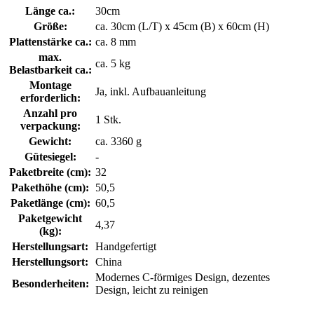
Länge ca.:
30cm
Größe:
ca. 30cm (L/T) x 45cm (B) x 60cm (H)
Plattenstärke ca.:
ca. 8 mm
max.
ca. 5 kg
Belastbarkeit ca.:
Montage
Ja, inkl. Aufbauanleitung
erforderlich:
Anzahl pro
1 Stk.
verpackung:
Gewicht:
ca. 3360 g
Gütesiegel:
-
Paketbreite (cm):
32
Pakethöhe (cm):
50,5
Paketlänge (cm):
60,5
Paketgewicht
4,37
(kg):
Herstellungsart:
Handgefertigt
Herstellungsort:
China
Modernes C-förmiges Design, dezentes
Besonderheiten:
Design, leicht zu reinigen