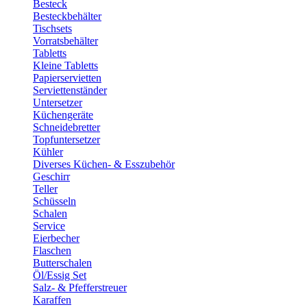
Besteck
Besteckbehälter
Tischsets
Vorratsbehälter
Tabletts
Kleine Tabletts
Papierservietten
Serviettenständer
Untersetzer
Küchengeräte
Schneidebretter
Topfuntersetzer
Kühler
Diverses Küchen- & Esszubehör
Geschirr
Teller
Schüsseln
Schalen
Service
Eierbecher
Flaschen
Butterschalen
Öl/Essig Set
Salz- & Pfefferstreuer
Karaffen