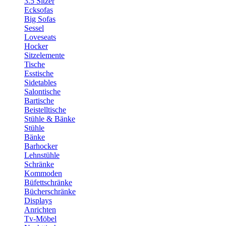
3.5 Sitzer
Ecksofas
Big Sofas
Sessel
Loveseats
Hocker
Sitzelemente
Tische
Esstische
Sidetables
Salontische
Bartische
Beistelltische
Stühle & Bänke
Stühle
Bänke
Barhocker
Lehnstühle
Schränke
Kommoden
Büfettschränke
Bücherschränke
Displays
Anrichten
Tv-Möbel