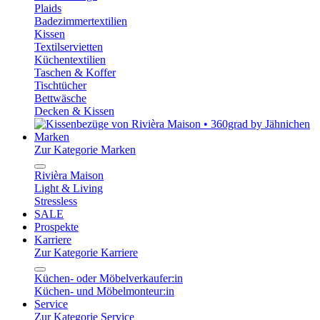
Plaids
Badezimmertextilien
Kissen
Textilservietten
Küchentextilien
Taschen & Koffer
Tischtücher
Bettwäsche
Decken & Kissen
Marken
Zur Kategorie Marken
Rivièra Maison
Light & Living
Stressless
SALE
Prospekte
Karriere
Zur Kategorie Karriere
Küchen- oder Möbelverkaufer:in
Küchen- und Möbelmonteur:in
Service
Zur Kategorie Service