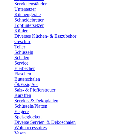
Serviettenständer
Untersetzer
Küchengeräte
Schneidebretter
Topfuntersetzer
Kühler
Diverses Küchen- & Esszubehör
Geschirr
Teller
Schüsseln
Schalen
Service
Eierbecher
Flaschen
Butterschalen
Öl/Essig Set
Salz- & Pfefferstreuer
Karaffen
Servier- & Dekoplatten
Schüsseln/Platten
Etagere
Speiseglocken
Diverse Servier- & Dekoschalen
Wohnaccessoires
Vasen