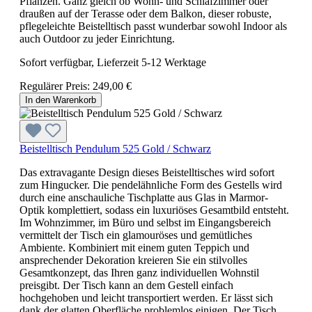
Pflanzen. Ganz gleich ob Wohn- und Schlafzimmer oder
draußen auf der Terasse oder dem Balkon, dieser robuste,
pflegeleichte Beistelltisch passt wunderbar sowohl Indoor als
auch Outdoor zu jeder Einrichtung.
Sofort verfügbar, Lieferzeit 5-12 Werktage
Regulärer Preis:
249,00 €
In den Warenkorb
Beistelltisch Pendulum 525 Gold / Schwarz
Das extravagante Design dieses Beistelltisches wird sofort
zum Hingucker. Die pendelähnliche Form des Gestells wird
durch eine anschauliche Tischplatte aus Glas in Marmor-
Optik komplettiert, sodass ein luxuriöses Gesamtbild entsteht.
Im Wohnzimmer, im Büro und selbst im Eingangsbereich
vermittelt der Tisch ein glamouröses und gemütliches
Ambiente. Kombiniert mit einem guten Teppich und
ansprechender Dekoration kreieren Sie ein stilvolles
Gesamtkonzept, das Ihren ganz individuellen Wohnstil
preisgibt. Der Tisch kann an dem Gestell einfach
hochgehoben und leicht transportiert werden. Er lässt sich
dank der glatten Oberfläche problemlos einigen. Der Tisch