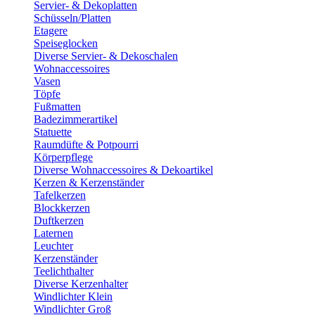
Servier- & Dekoplatten
Schüsseln/Platten
Etagere
Speiseglocken
Diverse Servier- & Dekoschalen
Wohnaccessoires
Vasen
Töpfe
Fußmatten
Badezimmerartikel
Statuette
Raumdüfte & Potpourri
Körperpflege
Diverse Wohnaccessoires & Dekoartikel
Kerzen & Kerzenständer
Tafelkerzen
Blockkerzen
Duftkerzen
Laternen
Leuchter
Kerzenständer
Teelichthalter
Diverse Kerzenhalter
Windlichter Klein
Windlichter Groß