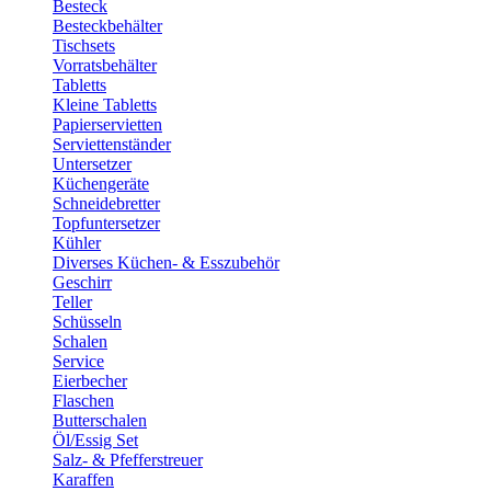
Besteck
Besteckbehälter
Tischsets
Vorratsbehälter
Tabletts
Kleine Tabletts
Papierservietten
Serviettenständer
Untersetzer
Küchengeräte
Schneidebretter
Topfuntersetzer
Kühler
Diverses Küchen- & Esszubehör
Geschirr
Teller
Schüsseln
Schalen
Service
Eierbecher
Flaschen
Butterschalen
Öl/Essig Set
Salz- & Pfefferstreuer
Karaffen