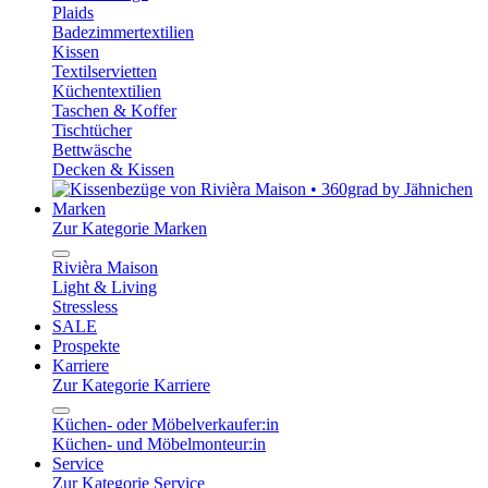
Plaids
Badezimmertextilien
Kissen
Textilservietten
Küchentextilien
Taschen & Koffer
Tischtücher
Bettwäsche
Decken & Kissen
Marken
Zur Kategorie Marken
Rivièra Maison
Light & Living
Stressless
SALE
Prospekte
Karriere
Zur Kategorie Karriere
Küchen- oder Möbelverkaufer:in
Küchen- und Möbelmonteur:in
Service
Zur Kategorie Service