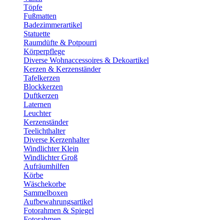
Töpfe
Fußmatten
Badezimmerartikel
Statuette
Raumdüfte & Potpourri
Körperpflege
Diverse Wohnaccessoires & Dekoartikel
Kerzen & Kerzenständer
Tafelkerzen
Blockkerzen
Duftkerzen
Laternen
Leuchter
Kerzenständer
Teelichthalter
Diverse Kerzenhalter
Windlichter Klein
Windlichter Groß
Aufräumhilfen
Körbe
Wäschekorbe
Sammelboxen
Aufbewahrungsartikel
Fotorahmen & Spiegel
Fotorahmen