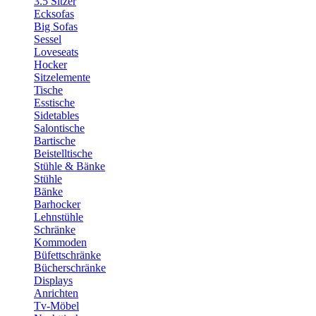
3.5 Sitzer
Ecksofas
Big Sofas
Sessel
Loveseats
Hocker
Sitzelemente
Tische
Esstische
Sidetables
Salontische
Bartische
Beistelltische
Stühle & Bänke
Stühle
Bänke
Barhocker
Lehnstühle
Schränke
Kommoden
Büfettschränke
Bücherschränke
Displays
Anrichten
Tv-Möbel