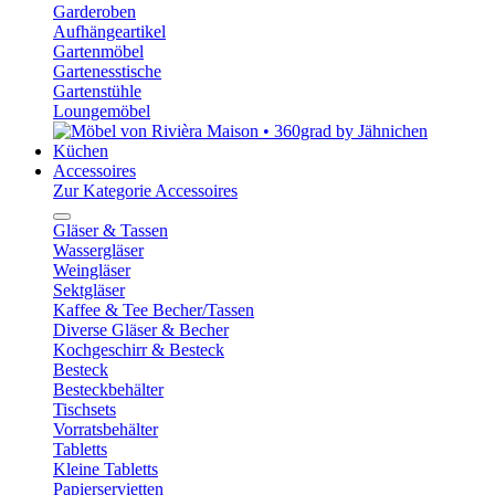
Garderoben
Aufhängeartikel
Gartenmöbel
Gartenesstische
Gartenstühle
Loungemöbel
Küchen
Accessoires
Zur Kategorie Accessoires
Gläser & Tassen
Wassergläser
Weingläser
Sektgläser
Kaffee & Tee Becher/Tassen
Diverse Gläser & Becher
Kochgeschirr & Besteck
Besteck
Besteckbehälter
Tischsets
Vorratsbehälter
Tabletts
Kleine Tabletts
Papierservietten