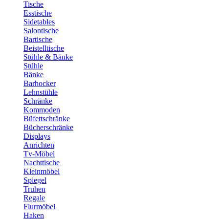
Tische
Esstische
Sidetables
Salontische
Bartische
Beistelltische
Stühle & Bänke
Stühle
Bänke
Barhocker
Lehnstühle
Schränke
Kommoden
Büfettschränke
Bücherschränke
Displays
Anrichten
Tv-Möbel
Nachttische
Kleinmöbel
Spiegel
Truhen
Regale
Flurmöbel
Haken