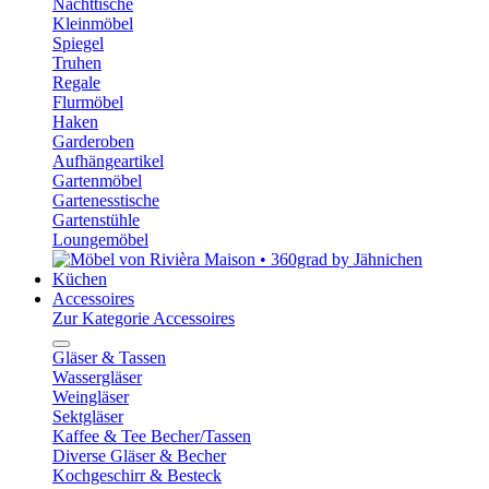
Nachttische
Kleinmöbel
Spiegel
Truhen
Regale
Flurmöbel
Haken
Garderoben
Aufhängeartikel
Gartenmöbel
Gartenesstische
Gartenstühle
Loungemöbel
Küchen
Accessoires
Zur Kategorie Accessoires
Gläser & Tassen
Wassergläser
Weingläser
Sektgläser
Kaffee & Tee Becher/Tassen
Diverse Gläser & Becher
Kochgeschirr & Besteck