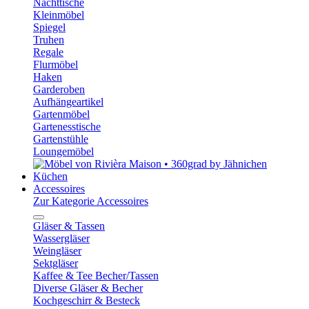
Nachttische
Kleinmöbel
Spiegel
Truhen
Regale
Flurmöbel
Haken
Garderoben
Aufhängeartikel
Gartenmöbel
Gartenesstische
Gartenstühle
Loungemöbel
Küchen
Accessoires
Zur Kategorie Accessoires
Gläser & Tassen
Wassergläser
Weingläser
Sektgläser
Kaffee & Tee Becher/Tassen
Diverse Gläser & Becher
Kochgeschirr & Besteck