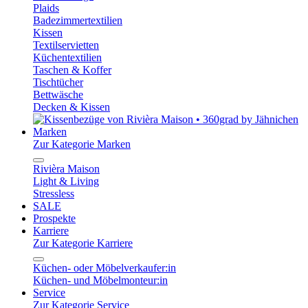
Plaids
Badezimmertextilien
Kissen
Textilservietten
Küchentextilien
Taschen & Koffer
Tischtücher
Bettwäsche
Decken & Kissen
Marken
Zur Kategorie Marken
Rivièra Maison
Light & Living
Stressless
SALE
Prospekte
Karriere
Zur Kategorie Karriere
Küchen- oder Möbelverkaufer:in
Küchen- und Möbelmonteur:in
Service
Zur Kategorie Service