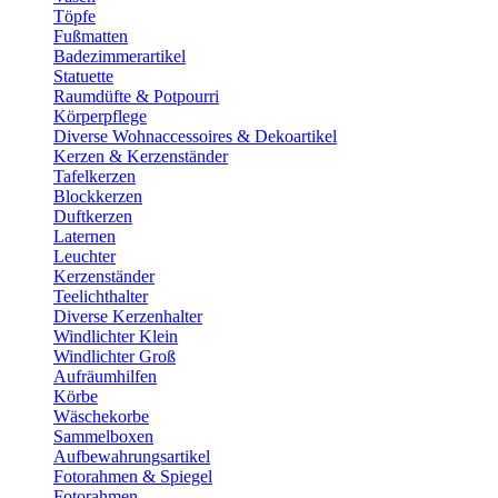
Töpfe
Fußmatten
Badezimmerartikel
Statuette
Raumdüfte & Potpourri
Körperpflege
Diverse Wohnaccessoires & Dekoartikel
Kerzen & Kerzenständer
Tafelkerzen
Blockkerzen
Duftkerzen
Laternen
Leuchter
Kerzenständer
Teelichthalter
Diverse Kerzenhalter
Windlichter Klein
Windlichter Groß
Aufräumhilfen
Körbe
Wäschekorbe
Sammelboxen
Aufbewahrungsartikel
Fotorahmen & Spiegel
Fotorahmen