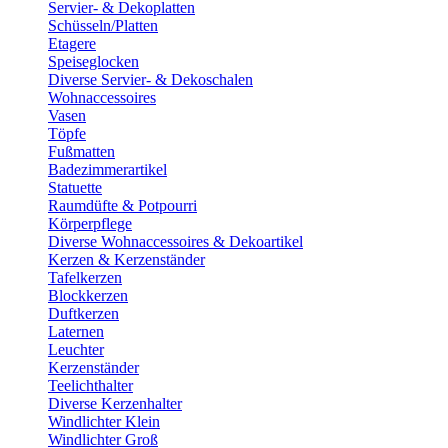
Servier- & Dekoplatten
Schüsseln/Platten
Etagere
Speiseglocken
Diverse Servier- & Dekoschalen
Wohnaccessoires
Vasen
Töpfe
Fußmatten
Badezimmerartikel
Statuette
Raumdüfte & Potpourri
Körperpflege
Diverse Wohnaccessoires & Dekoartikel
Kerzen & Kerzenständer
Tafelkerzen
Blockkerzen
Duftkerzen
Laternen
Leuchter
Kerzenständer
Teelichthalter
Diverse Kerzenhalter
Windlichter Klein
Windlichter Groß