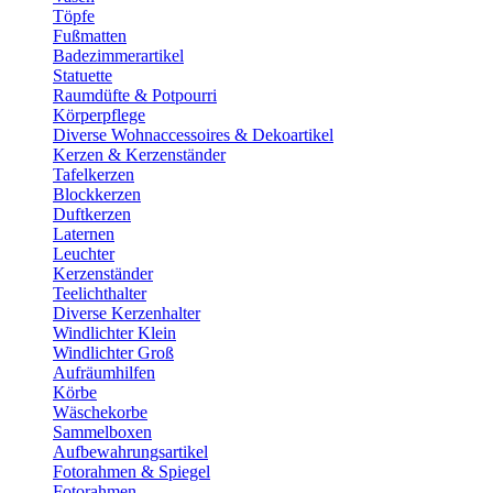
Töpfe
Fußmatten
Badezimmerartikel
Statuette
Raumdüfte & Potpourri
Körperpflege
Diverse Wohnaccessoires & Dekoartikel
Kerzen & Kerzenständer
Tafelkerzen
Blockkerzen
Duftkerzen
Laternen
Leuchter
Kerzenständer
Teelichthalter
Diverse Kerzenhalter
Windlichter Klein
Windlichter Groß
Aufräumhilfen
Körbe
Wäschekorbe
Sammelboxen
Aufbewahrungsartikel
Fotorahmen & Spiegel
Fotorahmen