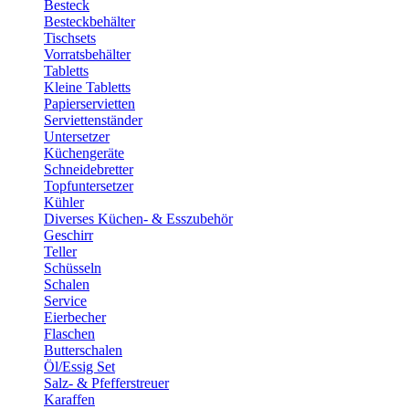
Besteck
Besteckbehälter
Tischsets
Vorratsbehälter
Tabletts
Kleine Tabletts
Papierservietten
Serviettenständer
Untersetzer
Küchengeräte
Schneidebretter
Topfuntersetzer
Kühler
Diverses Küchen- & Esszubehör
Geschirr
Teller
Schüsseln
Schalen
Service
Eierbecher
Flaschen
Butterschalen
Öl/Essig Set
Salz- & Pfefferstreuer
Karaffen