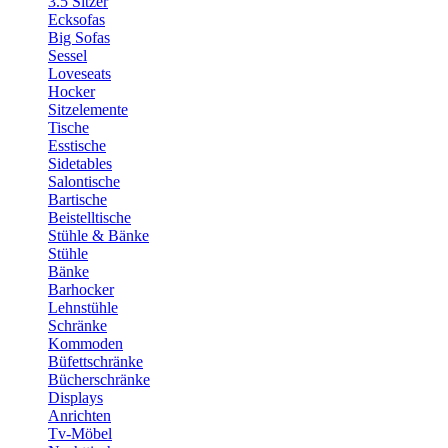
3.5 Sitzer
Ecksofas
Big Sofas
Sessel
Loveseats
Hocker
Sitzelemente
Tische
Esstische
Sidetables
Salontische
Bartische
Beistelltische
Stühle & Bänke
Stühle
Bänke
Barhocker
Lehnstühle
Schränke
Kommoden
Büfettschränke
Bücherschränke
Displays
Anrichten
Tv-Möbel