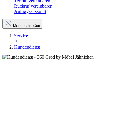
Termin vereinbaren
Rückruf vereinbaren
Auftragsauskunft
Menü schließen
Service
Kundendienst
Reparatur- & Kundendienst
Unser Reparatur- & Kundendienst ist immer für Sie da! Egal
ob es um eine defekte Schublade oder einen beschädigten
Tisch geht, unsere Experten stehen Ihnen mit schneller und
zuverlässiger Hilfe zur Seite. Wir möchten sicherstellen, dass
Sie mit unseren Möbeln rundum zufrieden sind.