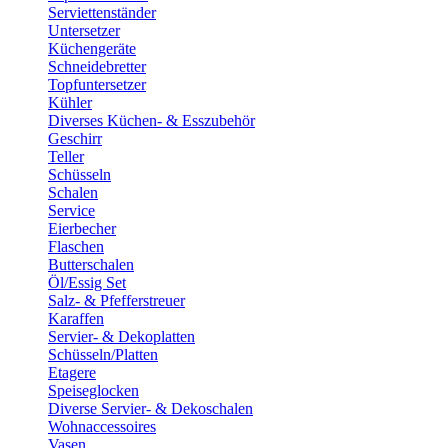
Serviettenständer
Untersetzer
Küchengeräte
Schneidebretter
Topfuntersetzer
Kühler
Diverses Küchen- & Esszubehör
Geschirr
Teller
Schüsseln
Schalen
Service
Eierbecher
Flaschen
Butterschalen
Öl/Essig Set
Salz- & Pfefferstreuer
Karaffen
Servier- & Dekoplatten
Schüsseln/Platten
Etagere
Speiseglocken
Diverse Servier- & Dekoschalen
Wohnaccessoires
Vasen