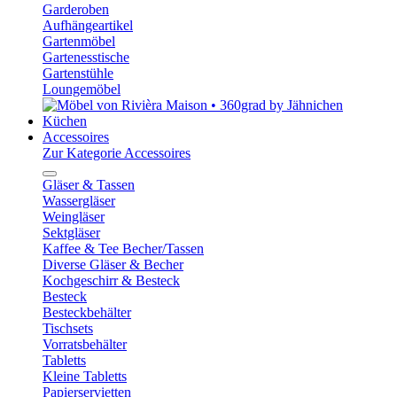
Garderoben
Aufhängeartikel
Gartenmöbel
Gartenesstische
Gartenstühle
Loungemöbel
Küchen
Accessoires
Zur Kategorie Accessoires
Gläser & Tassen
Wassergläser
Weingläser
Sektgläser
Kaffee & Tee Becher/Tassen
Diverse Gläser & Becher
Kochgeschirr & Besteck
Besteck
Besteckbehälter
Tischsets
Vorratsbehälter
Tabletts
Kleine Tabletts
Papierservietten