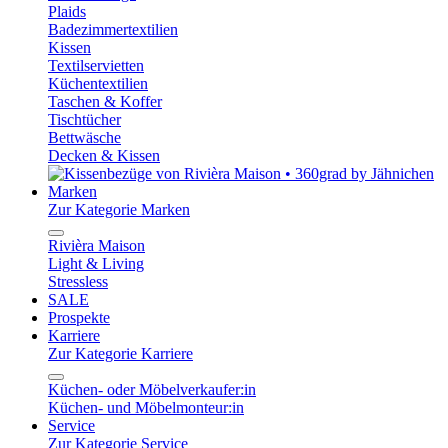
Plaids
Badezimmertextilien
Kissen
Textilservietten
Küchentextilien
Taschen & Koffer
Tischtücher
Bettwäsche
Decken & Kissen
Marken
Zur Kategorie Marken
Rivièra Maison
Light & Living
Stressless
SALE
Prospekte
Karriere
Zur Kategorie Karriere
Küchen- oder Möbelverkaufer:in
Küchen- und Möbelmonteur:in
Service
Zur Kategorie Service