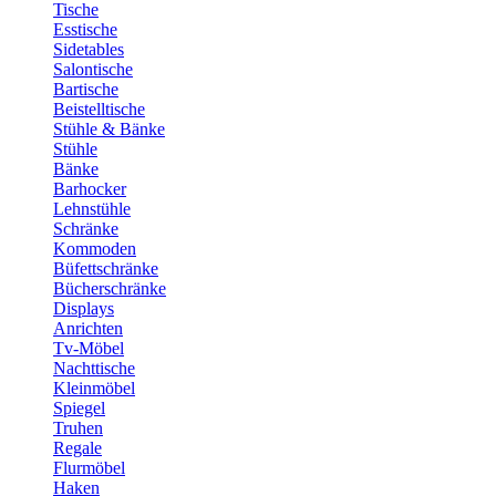
Tische
Esstische
Sidetables
Salontische
Bartische
Beistelltische
Stühle & Bänke
Stühle
Bänke
Barhocker
Lehnstühle
Schränke
Kommoden
Büfettschränke
Bücherschränke
Displays
Anrichten
Tv-Möbel
Nachttische
Kleinmöbel
Spiegel
Truhen
Regale
Flurmöbel
Haken