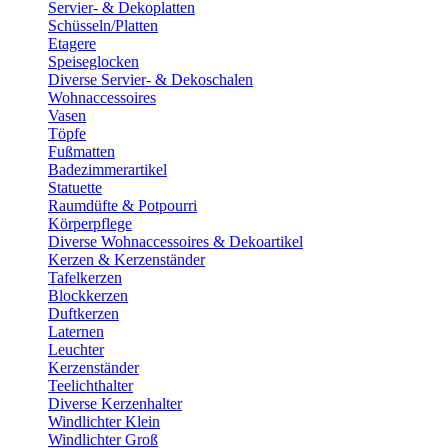
Servier- & Dekoplatten
Schüsseln/Platten
Etagere
Speiseglocken
Diverse Servier- & Dekoschalen
Wohnaccessoires
Vasen
Töpfe
Fußmatten
Badezimmerartikel
Statuette
Raumdüfte & Potpourri
Körperpflege
Diverse Wohnaccessoires & Dekoartikel
Kerzen & Kerzenständer
Tafelkerzen
Blockkerzen
Duftkerzen
Laternen
Leuchter
Kerzenständer
Teelichthalter
Diverse Kerzenhalter
Windlichter Klein
Windlichter Groß