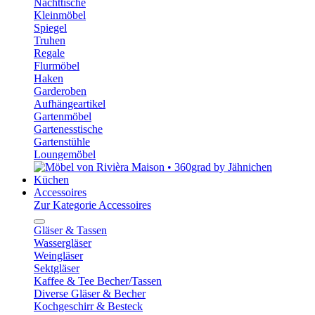
Nachttische
Kleinmöbel
Spiegel
Truhen
Regale
Flurmöbel
Haken
Garderoben
Aufhängeartikel
Gartenmöbel
Gartenesstische
Gartenstühle
Loungemöbel
Küchen
Accessoires
Zur Kategorie Accessoires
Gläser & Tassen
Wassergläser
Weingläser
Sektgläser
Kaffee & Tee Becher/Tassen
Diverse Gläser & Becher
Kochgeschirr & Besteck