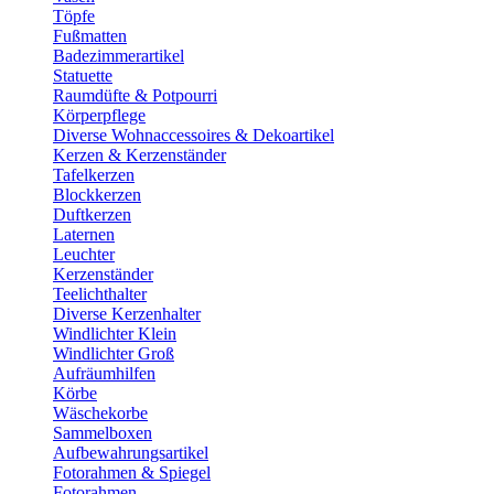
Töpfe
Fußmatten
Badezimmerartikel
Statuette
Raumdüfte & Potpourri
Körperpflege
Diverse Wohnaccessoires & Dekoartikel
Kerzen & Kerzenständer
Tafelkerzen
Blockkerzen
Duftkerzen
Laternen
Leuchter
Kerzenständer
Teelichthalter
Diverse Kerzenhalter
Windlichter Klein
Windlichter Groß
Aufräumhilfen
Körbe
Wäschekorbe
Sammelboxen
Aufbewahrungsartikel
Fotorahmen & Spiegel
Fotorahmen