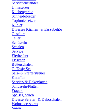
Serviettenständer
Untersetzer
Küchengeräte
Schneidebretter
Topfuntersetzer
Kühler
Diverses Küchen- & Esszubehör
Geschirr
Teller
Schüsseln
Schalen
Service
Eierbecher
Flaschen
Butterschalen
Öl/Essig Set
Salz- & Pfefferstreuer
Karaffen
Servier- & Dekoplatten
Schüsseln/Platten
Etagere
Speiseglocken
Diverse Servier- & Dekoschalen
Wohnaccessoires
Vasen