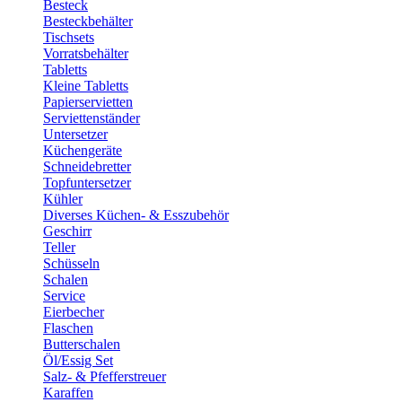
Besteck
Besteckbehälter
Tischsets
Vorratsbehälter
Tabletts
Kleine Tabletts
Papierservietten
Serviettenständer
Untersetzer
Küchengeräte
Schneidebretter
Topfuntersetzer
Kühler
Diverses Küchen- & Esszubehör
Geschirr
Teller
Schüsseln
Schalen
Service
Eierbecher
Flaschen
Butterschalen
Öl/Essig Set
Salz- & Pfefferstreuer
Karaffen