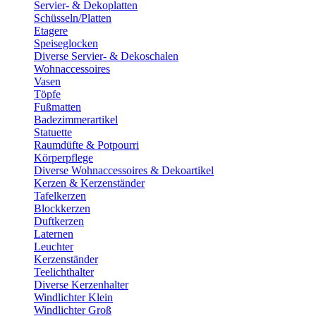
Servier- & Dekoplatten
Schüsseln/Platten
Etagere
Speiseglocken
Diverse Servier- & Dekoschalen
Wohnaccessoires
Vasen
Töpfe
Fußmatten
Badezimmerartikel
Statuette
Raumdüfte & Potpourri
Körperpflege
Diverse Wohnaccessoires & Dekoartikel
Kerzen & Kerzenständer
Tafelkerzen
Blockkerzen
Duftkerzen
Laternen
Leuchter
Kerzenständer
Teelichthalter
Diverse Kerzenhalter
Windlichter Klein
Windlichter Groß