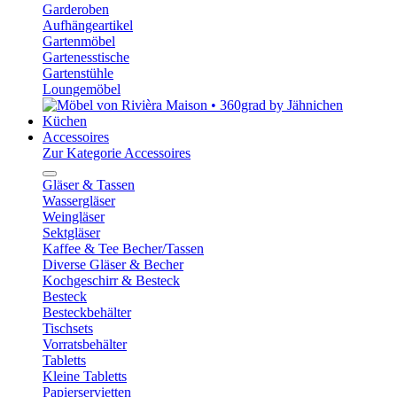
Garderoben
Aufhängeartikel
Gartenmöbel
Gartenesstische
Gartenstühle
Loungemöbel
Küchen
Accessoires
Zur Kategorie Accessoires
Gläser & Tassen
Wassergläser
Weingläser
Sektgläser
Kaffee & Tee Becher/Tassen
Diverse Gläser & Becher
Kochgeschirr & Besteck
Besteck
Besteckbehälter
Tischsets
Vorratsbehälter
Tabletts
Kleine Tabletts
Papierservietten