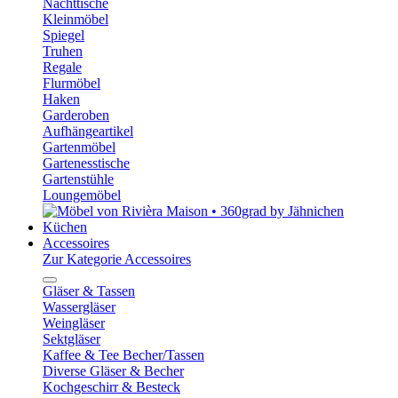
Nachttische
Kleinmöbel
Spiegel
Truhen
Regale
Flurmöbel
Haken
Garderoben
Aufhängeartikel
Gartenmöbel
Gartenesstische
Gartenstühle
Loungemöbel
Küchen
Accessoires
Zur Kategorie Accessoires
Gläser & Tassen
Wassergläser
Weingläser
Sektgläser
Kaffee & Tee Becher/Tassen
Diverse Gläser & Becher
Kochgeschirr & Besteck