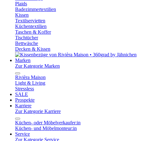
Plaids
Badezimmertextilien
Kissen
Textilservietten
Küchentextilien
Taschen & Koffer
Tischtücher
Bettwäsche
Decken & Kissen
Marken
Zur Kategorie Marken
Rivièra Maison
Light & Living
Stressless
SALE
Prospekte
Karriere
Zur Kategorie Karriere
Küchen- oder Möbelverkaufer:in
Küchen- und Möbelmonteur:in
Service
Zur Kategorie Service