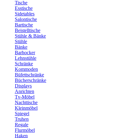
Tische
Esstische
Sidetables
Salontische
Bartische
Beistelltische
Stühle & Bänke
Stühle
Bänke
Barhocker
Lehnstühle
Schränke
Kommoden
Büfettschränke
Bücherschränke
Displays
Anrichten
Tv-Möbel
Nachttische
Kleinmöbel
Spiegel
Truhen
Regale
Flurmöbel
Haken