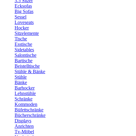
3.5 Sitzer
Ecksofas
Big Sofas
Sessel
Loveseats
Hocker
Sitzelemente
Tische
Esstische
Sidetables
Salontische
Bartische
Beistelltische
Stühle & Bänke
Stühle
Bänke
Barhocker
Lehnstühle
Schränke
Kommoden
Büfettschränke
Bücherschränke
Displays
Anrichten
Tv-Möbel