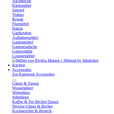
Nachttische
Kleinmöbel
Spiegel
Truhen
Regale
Flurmöbel
Haken
Garderoben
Aufhängeartikel
Gartenmöbel
Gartenesstische
Gartenstühle
Loungemöbel
Küchen
Accessoires
Zur Kategorie Accessoires
Gläser & Tassen
Wassergläser
Weingläser
Sektgläser
Kaffee & Tee Becher/Tassen
Diverse Gläser & Becher
Kochgeschirr & Besteck