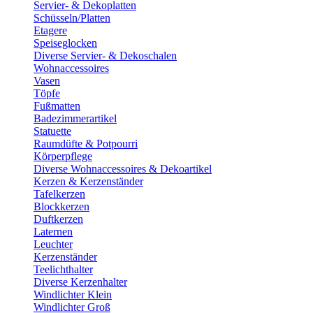
Servier- & Dekoplatten
Schüsseln/Platten
Etagere
Speiseglocken
Diverse Servier- & Dekoschalen
Wohnaccessoires
Vasen
Töpfe
Fußmatten
Badezimmerartikel
Statuette
Raumdüfte & Potpourri
Körperpflege
Diverse Wohnaccessoires & Dekoartikel
Kerzen & Kerzenständer
Tafelkerzen
Blockkerzen
Duftkerzen
Laternen
Leuchter
Kerzenständer
Teelichthalter
Diverse Kerzenhalter
Windlichter Klein
Windlichter Groß