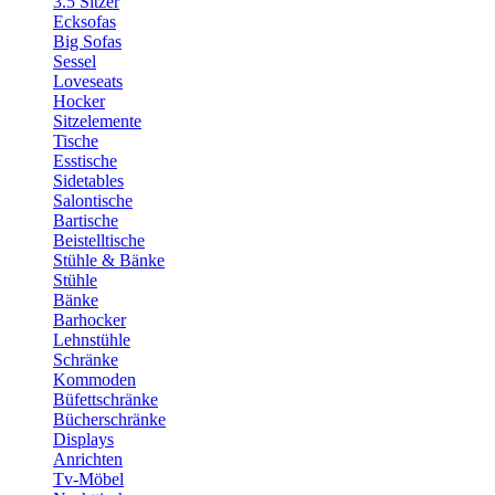
3.5 Sitzer
Ecksofas
Big Sofas
Sessel
Loveseats
Hocker
Sitzelemente
Tische
Esstische
Sidetables
Salontische
Bartische
Beistelltische
Stühle & Bänke
Stühle
Bänke
Barhocker
Lehnstühle
Schränke
Kommoden
Büfettschränke
Bücherschränke
Displays
Anrichten
Tv-Möbel