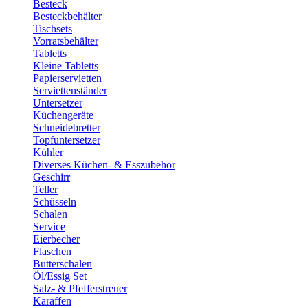
Besteck
Besteckbehälter
Tischsets
Vorratsbehälter
Tabletts
Kleine Tabletts
Papierservietten
Serviettenständer
Untersetzer
Küchengeräte
Schneidebretter
Topfuntersetzer
Kühler
Diverses Küchen- & Esszubehör
Geschirr
Teller
Schüsseln
Schalen
Service
Eierbecher
Flaschen
Butterschalen
Öl/Essig Set
Salz- & Pfefferstreuer
Karaffen