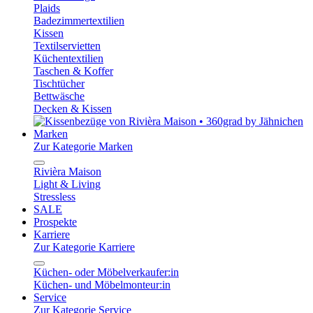
Plaids
Badezimmertextilien
Kissen
Textilservietten
Küchentextilien
Taschen & Koffer
Tischtücher
Bettwäsche
Decken & Kissen
Marken
Zur Kategorie Marken
Rivièra Maison
Light & Living
Stressless
SALE
Prospekte
Karriere
Zur Kategorie Karriere
Küchen- oder Möbelverkaufer:in
Küchen- und Möbelmonteur:in
Service
Zur Kategorie Service