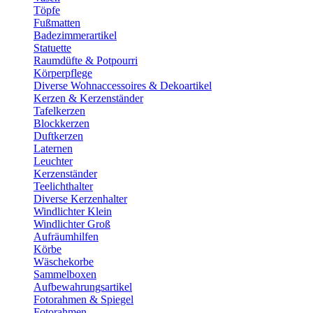
Töpfe
Fußmatten
Badezimmerartikel
Statuette
Raumdüfte & Potpourri
Körperpflege
Diverse Wohnaccessoires & Dekoartikel
Kerzen & Kerzenständer
Tafelkerzen
Blockkerzen
Duftkerzen
Laternen
Leuchter
Kerzenständer
Teelichthalter
Diverse Kerzenhalter
Windlichter Klein
Windlichter Groß
Aufräumhilfen
Körbe
Wäschekorbe
Sammelboxen
Aufbewahrungsartikel
Fotorahmen & Spiegel
Fotorahmen