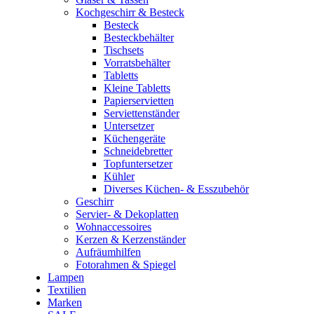
Kochgeschirr & Besteck
Besteck
Besteckbehälter
Tischsets
Vorratsbehälter
Tabletts
Kleine Tabletts
Papierservietten
Serviettenständer
Untersetzer
Küchengeräte
Schneidebretter
Topfuntersetzer
Kühler
Diverses Küchen- & Esszubehör
Geschirr
Servier- & Dekoplatten
Wohnaccessoires
Kerzen & Kerzenständer
Aufräumhilfen
Fotorahmen & Spiegel
Lampen
Textilien
Marken