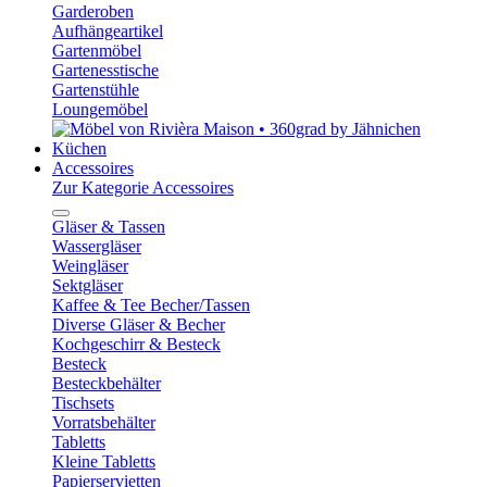
Garderoben
Aufhängeartikel
Gartenmöbel
Gartenesstische
Gartenstühle
Loungemöbel
Küchen
Accessoires
Zur Kategorie Accessoires
Gläser & Tassen
Wassergläser
Weingläser
Sektgläser
Kaffee & Tee Becher/Tassen
Diverse Gläser & Becher
Kochgeschirr & Besteck
Besteck
Besteckbehälter
Tischsets
Vorratsbehälter
Tabletts
Kleine Tabletts
Papierservietten