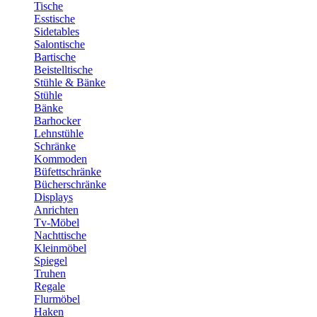
Tische
Esstische
Sidetables
Salontische
Bartische
Beistelltische
Stühle & Bänke
Stühle
Bänke
Barhocker
Lehnstühle
Schränke
Kommoden
Büfettschränke
Bücherschränke
Displays
Anrichten
Tv-Möbel
Nachttische
Kleinmöbel
Spiegel
Truhen
Regale
Flurmöbel
Haken