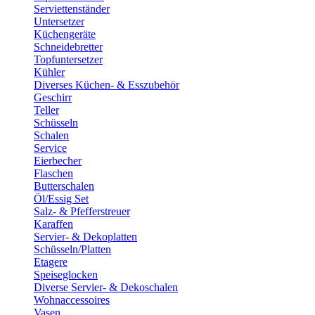
Serviettenständer
Untersetzer
Küchengeräte
Schneidebretter
Topfuntersetzer
Kühler
Diverses Küchen- & Esszubehör
Geschirr
Teller
Schüsseln
Schalen
Service
Eierbecher
Flaschen
Butterschalen
Öl/Essig Set
Salz- & Pfefferstreuer
Karaffen
Servier- & Dekoplatten
Schüsseln/Platten
Etagere
Speiseglocken
Diverse Servier- & Dekoschalen
Wohnaccessoires
Vasen