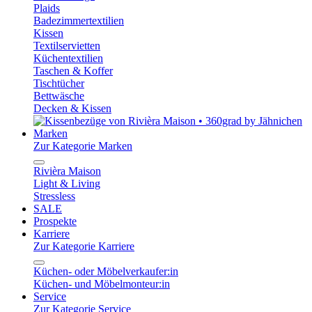
Plaids
Badezimmertextilien
Kissen
Textilservietten
Küchentextilien
Taschen & Koffer
Tischtücher
Bettwäsche
Decken & Kissen
Marken
Zur Kategorie Marken
Rivièra Maison
Light & Living
Stressless
SALE
Prospekte
Karriere
Zur Kategorie Karriere
Küchen- oder Möbelverkaufer:in
Küchen- und Möbelmonteur:in
Service
Zur Kategorie Service