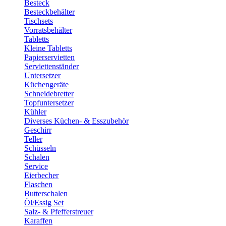
Besteck
Besteckbehälter
Tischsets
Vorratsbehälter
Tabletts
Kleine Tabletts
Papierservietten
Serviettenständer
Untersetzer
Küchengeräte
Schneidebretter
Topfuntersetzer
Kühler
Diverses Küchen- & Esszubehör
Geschirr
Teller
Schüsseln
Schalen
Service
Eierbecher
Flaschen
Butterschalen
Öl/Essig Set
Salz- & Pfefferstreuer
Karaffen