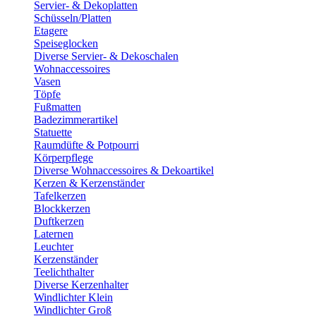
Servier- & Dekoplatten
Schüsseln/Platten
Etagere
Speiseglocken
Diverse Servier- & Dekoschalen
Wohnaccessoires
Vasen
Töpfe
Fußmatten
Badezimmerartikel
Statuette
Raumdüfte & Potpourri
Körperpflege
Diverse Wohnaccessoires & Dekoartikel
Kerzen & Kerzenständer
Tafelkerzen
Blockkerzen
Duftkerzen
Laternen
Leuchter
Kerzenständer
Teelichthalter
Diverse Kerzenhalter
Windlichter Klein
Windlichter Groß