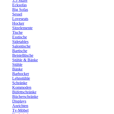
3.5 Sitzer
Ecksofas
Big Sofas
Sessel
Loveseats
Hocker
Sitzelemente
Tische
Esstische
Sidetables
Salontische
Bartische
Beistelltische
Stühle & Bänke
Stühle
Bänke
Barhocker
Lehnstühle
Schränke
Kommoden
Büfettschränke
Bücherschränke
Displays
Anrichten
Tv-Möbel