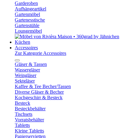
Garderoben
Aufhängeartikel
Gartenmöbel
Gartenesstische
Gartenstühle
Loungemöbel
Küchen
Accessoires
Zur Kategorie Accessoires
Gläser & Tassen
Wassergläser
Weingläser
Sektgläser
Kaffee & Tee Becher/Tassen
Diverse Gläser & Becher
Kochgeschirr & Besteck
Besteck
Besteckbehälter
Tischsets
Vorratsbehälter
Tabletts
Kleine Tabletts
Papierservietten