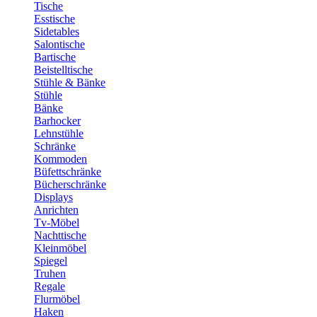
Tische
Esstische
Sidetables
Salontische
Bartische
Beistelltische
Stühle & Bänke
Stühle
Bänke
Barhocker
Lehnstühle
Schränke
Kommoden
Büfettschränke
Bücherschränke
Displays
Anrichten
Tv-Möbel
Nachttische
Kleinmöbel
Spiegel
Truhen
Regale
Flurmöbel
Haken