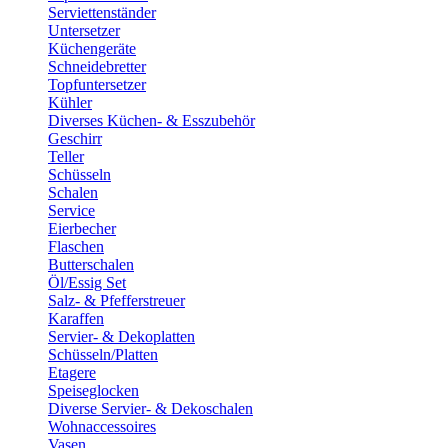
Serviettenständer
Untersetzer
Küchengeräte
Schneidebretter
Topfuntersetzer
Kühler
Diverses Küchen- & Esszubehör
Geschirr
Teller
Schüsseln
Schalen
Service
Eierbecher
Flaschen
Butterschalen
Öl/Essig Set
Salz- & Pfefferstreuer
Karaffen
Servier- & Dekoplatten
Schüsseln/Platten
Etagere
Speiseglocken
Diverse Servier- & Dekoschalen
Wohnaccessoires
Vasen