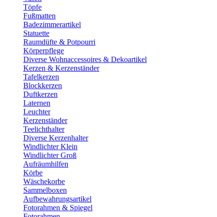
Töpfe
Fußmatten
Badezimmerartikel
Statuette
Raumdüfte & Potpourri
Körperpflege
Diverse Wohnaccessoires & Dekoartikel
Kerzen & Kerzenständer
Tafelkerzen
Blockkerzen
Duftkerzen
Laternen
Leuchter
Kerzenständer
Teelichthalter
Diverse Kerzenhalter
Windlichter Klein
Windlichter Groß
Aufräumhilfen
Körbe
Wäschekorbe
Sammelboxen
Aufbewahrungsartikel
Fotorahmen & Spiegel
Fotorahmen