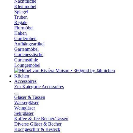
Nachttische
Kleinmöbel
Spiegel
Truhen
Regale
Flurmöbel
Haken
Garderoben
Aufhängeartikel
Gartenmöbel
Gartenesstische
Gartenstühle
Loungemöbel
Küchen
Accessoires
Zur Kategorie Accessoires
Gläser & Tassen
Wassergläser
Weingläser
Sektgläser
Kaffee & Tee Becher/Tassen
Diverse Gläser & Becher
Kochgeschirr & Besteck