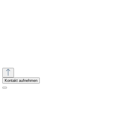
Termin vereinbaren
Rückruf vereinbaren
Kontakt aufnehmen
Anfahrt planen
Mo.-Fr.:
10:00 - 18:00 Uhr
Sa.:
10:00 - 18:00 Uhr
Kontakt aufnehmen