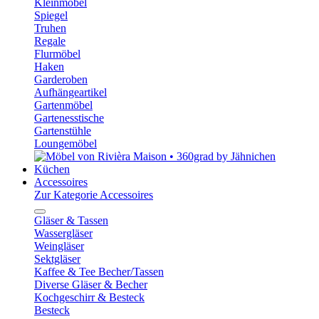
Kleinmöbel
Spiegel
Truhen
Regale
Flurmöbel
Haken
Garderoben
Aufhängeartikel
Gartenmöbel
Gartenesstische
Gartenstühle
Loungemöbel
Küchen
Accessoires
Zur Kategorie Accessoires
Gläser & Tassen
Wassergläser
Weingläser
Sektgläser
Kaffee & Tee Becher/Tassen
Diverse Gläser & Becher
Kochgeschirr & Besteck
Besteck