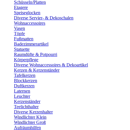
Schüsseln/Platten
Etagere
Speiseglocken
Diverse Servier- & Dekoschalen
Wohnaccessoires
Vasen
Töpfe
Fußmatten
Badezimmerartikel
Statuette
Raumdüfte & Potpourri
Körperpflege
Diverse Wohnaccessoires & Dekoartikel
Kerzen & Kerzenständer
Tafelkerzen
Blockkerzen
Duftkerzen
Laternen
Leuchter
Kerzenständer
Teelichthalter
Diverse Kerzenhalter
Windlichter Klein
Windlichter Groß
Aufräumhilfen