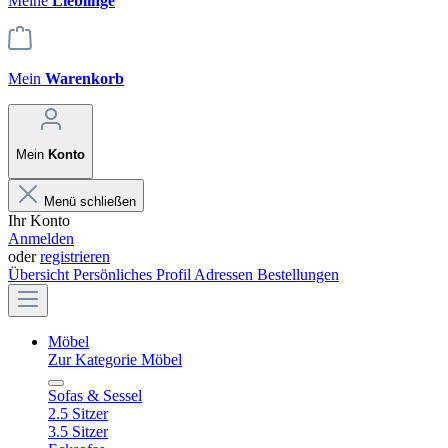
Meine
Lieblinge
Mein
Warenkorb
Mein
Konto
Menü schließen
Ihr Konto
Anmelden
oder
registrieren
Übersicht
Persönliches Profil
Adressen
Bestellungen
Möbel
Zur Kategorie Möbel
Sofas & Sessel
2.5 Sitzer
3.5 Sitzer