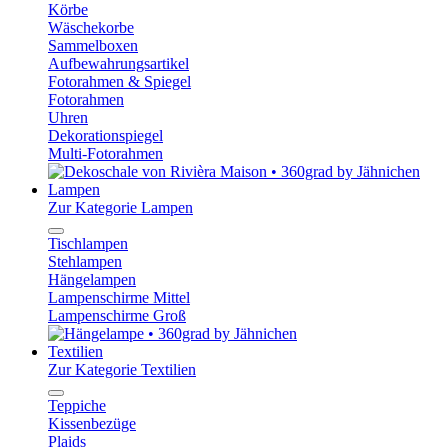
Körbe
Wäschekorbe
Sammelboxen
Aufbewahrungsartikel
Fotorahmen & Spiegel
Fotorahmen
Uhren
Dekorationspiegel
Multi-Fotorahmen
Lampen
Zur Kategorie Lampen
Tischlampen
Stehlampen
Hängelampen
Lampenschirme Mittel
Lampenschirme Groß
Textilien
Zur Kategorie Textilien
Teppiche
Kissenbezüge
Plaids