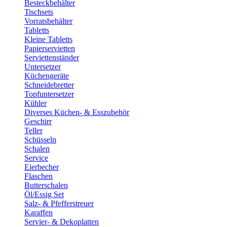
Besteckbehälter
Tischsets
Vorratsbehälter
Tabletts
Kleine Tabletts
Papierservietten
Serviettenständer
Untersetzer
Küchengeräte
Schneidebretter
Topfuntersetzer
Kühler
Diverses Küchen- & Esszubehör
Geschirr
Teller
Schüsseln
Schalen
Service
Eierbecher
Flaschen
Butterschalen
Öl/Essig Set
Salz- & Pfefferstreuer
Karaffen
Servier- & Dekoplatten