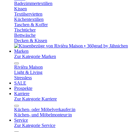
Badezimmertextilien
Kissen
Textilservietten
Küchentextilien
Taschen & Koffer
Tischtücher
Bettwäsche
Decken & Kissen
Marken
Zur Kategorie Marken
Rivièra Maison
Light & Living
Stressless
SALE
Prospekte
Karriere
Zur Kategorie Karriere
Küchen- oder Möbelverkaufer:in
Küchen- und Möbelmonteur:in
Service
Zur Kategorie Service