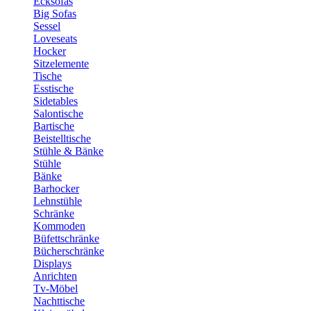
Ecksofas
Big Sofas
Sessel
Loveseats
Hocker
Sitzelemente
Tische
Esstische
Sidetables
Salontische
Bartische
Beistelltische
Stühle & Bänke
Stühle
Bänke
Barhocker
Lehnstühle
Schränke
Kommoden
Büfettschränke
Bücherschränke
Displays
Anrichten
Tv-Möbel
Nachttische