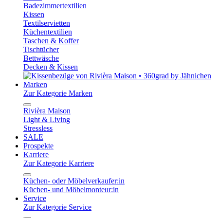
Badezimmertextilien
Kissen
Textilservietten
Küchentextilien
Taschen & Koffer
Tischtücher
Bettwäsche
Decken & Kissen
Marken
Zur Kategorie Marken
Rivièra Maison
Light & Living
Stressless
SALE
Prospekte
Karriere
Zur Kategorie Karriere
Küchen- oder Möbelverkaufer:in
Küchen- und Möbelmonteur:in
Service
Zur Kategorie Service