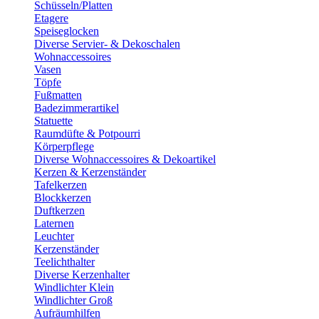
Schüsseln/Platten
Etagere
Speiseglocken
Diverse Servier- & Dekoschalen
Wohnaccessoires
Vasen
Töpfe
Fußmatten
Badezimmerartikel
Statuette
Raumdüfte & Potpourri
Körperpflege
Diverse Wohnaccessoires & Dekoartikel
Kerzen & Kerzenständer
Tafelkerzen
Blockkerzen
Duftkerzen
Laternen
Leuchter
Kerzenständer
Teelichthalter
Diverse Kerzenhalter
Windlichter Klein
Windlichter Groß
Aufräumhilfen