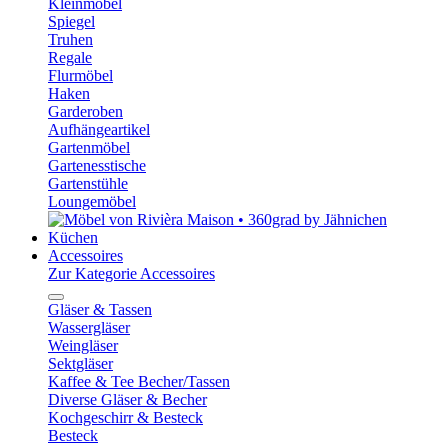
Kleinmöbel
Spiegel
Truhen
Regale
Flurmöbel
Haken
Garderoben
Aufhängeartikel
Gartenmöbel
Gartenesstische
Gartenstühle
Loungemöbel
Küchen
Accessoires
Zur Kategorie Accessoires
Gläser & Tassen
Wassergläser
Weingläser
Sektgläser
Kaffee & Tee Becher/Tassen
Diverse Gläser & Becher
Kochgeschirr & Besteck
Besteck