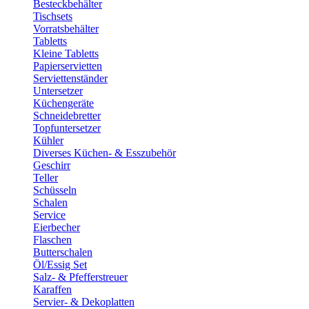
Besteckbehälter
Tischsets
Vorratsbehälter
Tabletts
Kleine Tabletts
Papierservietten
Serviettenständer
Untersetzer
Küchengeräte
Schneidebretter
Topfuntersetzer
Kühler
Diverses Küchen- & Esszubehör
Geschirr
Teller
Schüsseln
Schalen
Service
Eierbecher
Flaschen
Butterschalen
Öl/Essig Set
Salz- & Pfefferstreuer
Karaffen
Servier- & Dekoplatten