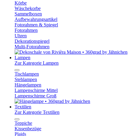
Körbe
Wäschekorbe
Sammelboxen
Aufbewahrungsartikel
Fotorahmen & Spiegel
Fotorahmen
Uhren
Dekorationspiegel
Multi-Fotorahmen
Lampen
Zur Kategorie Lampen
Tischlampen
Stehlampen
Hängelampen
Lampenschirme Mittel
Lampenschirme Groß
Textilien
Zur Kategorie Textilien
Teppiche
Kissenbezüge
Plaids