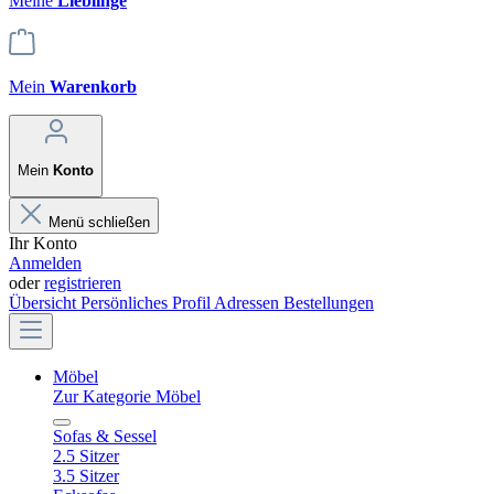
Meine
Lieblinge
Mein
Warenkorb
Mein
Konto
Menü schließen
Ihr Konto
Anmelden
oder
registrieren
Übersicht
Persönliches Profil
Adressen
Bestellungen
Möbel
Zur Kategorie Möbel
Sofas & Sessel
2.5 Sitzer
3.5 Sitzer