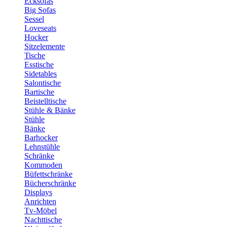
Ecksofas
Big Sofas
Sessel
Loveseats
Hocker
Sitzelemente
Tische
Esstische
Sidetables
Salontische
Bartische
Beistelltische
Stühle & Bänke
Stühle
Bänke
Barhocker
Lehnstühle
Schränke
Kommoden
Büfettschränke
Bücherschränke
Displays
Anrichten
Tv-Möbel
Nachttische