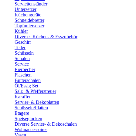
Serviettenständer
Untersetzer
Küchengeräte
Schneidebretter
Topfuntersetzer
Kühler
Diverses Küchen- & Esszubehör
Geschirr
Teller
Schüsseln
Schalen
Service
Eierbecher
Flaschen
Butterschalen
Öl/Essig Set
Salz- & Pfefferstreuer
Karaffen
Servier- & Dekoplatten
Schüsseln/Platten
Etagere
Speiseglocken
Diverse Servier- & Dekoschalen
Wohnaccessoires
Vasen