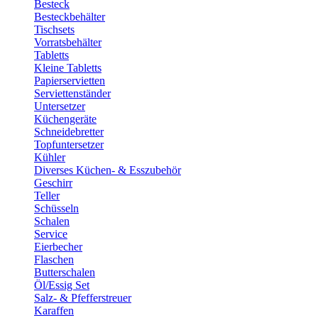
Besteck
Besteckbehälter
Tischsets
Vorratsbehälter
Tabletts
Kleine Tabletts
Papierservietten
Serviettenständer
Untersetzer
Küchengeräte
Schneidebretter
Topfuntersetzer
Kühler
Diverses Küchen- & Esszubehör
Geschirr
Teller
Schüsseln
Schalen
Service
Eierbecher
Flaschen
Butterschalen
Öl/Essig Set
Salz- & Pfefferstreuer
Karaffen