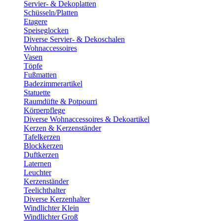
Servier- & Dekoplatten
Schüsseln/Platten
Etagere
Speiseglocken
Diverse Servier- & Dekoschalen
Wohnaccessoires
Vasen
Töpfe
Fußmatten
Badezimmerartikel
Statuette
Raumdüfte & Potpourri
Körperpflege
Diverse Wohnaccessoires & Dekoartikel
Kerzen & Kerzenständer
Tafelkerzen
Blockkerzen
Duftkerzen
Laternen
Leuchter
Kerzenständer
Teelichthalter
Diverse Kerzenhalter
Windlichter Klein
Windlichter Groß