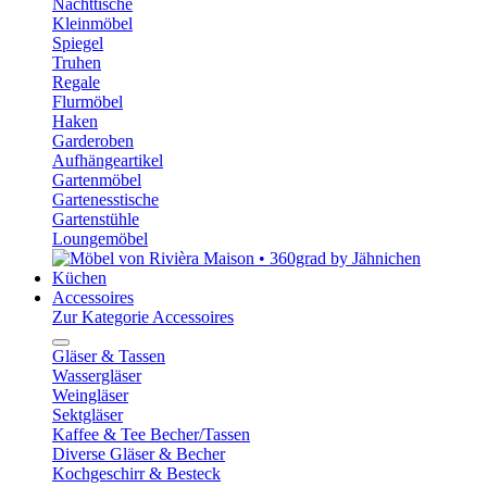
Nachttische
Kleinmöbel
Spiegel
Truhen
Regale
Flurmöbel
Haken
Garderoben
Aufhängeartikel
Gartenmöbel
Gartenesstische
Gartenstühle
Loungemöbel
Küchen
Accessoires
Zur Kategorie Accessoires
Gläser & Tassen
Wassergläser
Weingläser
Sektgläser
Kaffee & Tee Becher/Tassen
Diverse Gläser & Becher
Kochgeschirr & Besteck