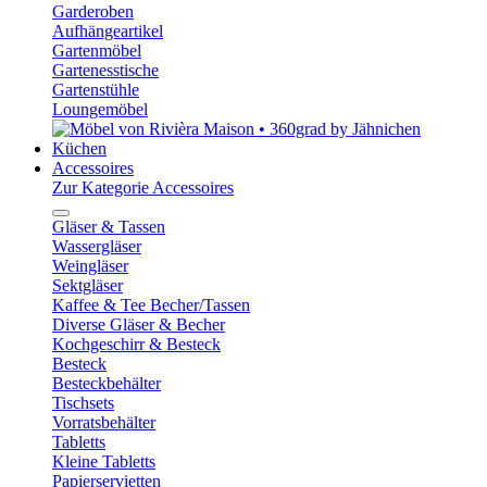
Garderoben
Aufhängeartikel
Gartenmöbel
Gartenesstische
Gartenstühle
Loungemöbel
Küchen
Accessoires
Zur Kategorie Accessoires
Gläser & Tassen
Wassergläser
Weingläser
Sektgläser
Kaffee & Tee Becher/Tassen
Diverse Gläser & Becher
Kochgeschirr & Besteck
Besteck
Besteckbehälter
Tischsets
Vorratsbehälter
Tabletts
Kleine Tabletts
Papierservietten