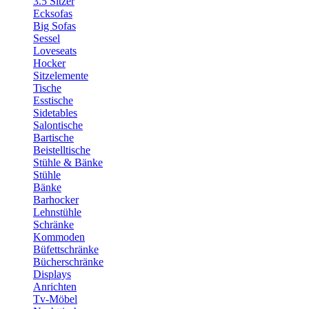
3.5 Sitzer
Ecksofas
Big Sofas
Sessel
Loveseats
Hocker
Sitzelemente
Tische
Esstische
Sidetables
Salontische
Bartische
Beistelltische
Stühle & Bänke
Stühle
Bänke
Barhocker
Lehnstühle
Schränke
Kommoden
Büfettschränke
Bücherschränke
Displays
Anrichten
Tv-Möbel