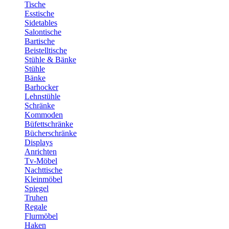
Tische
Esstische
Sidetables
Salontische
Bartische
Beistelltische
Stühle & Bänke
Stühle
Bänke
Barhocker
Lehnstühle
Schränke
Kommoden
Büfettschränke
Bücherschränke
Displays
Anrichten
Tv-Möbel
Nachttische
Kleinmöbel
Spiegel
Truhen
Regale
Flurmöbel
Haken