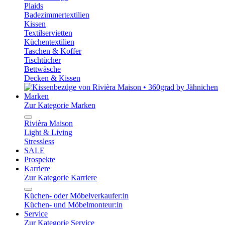
Plaids
Badezimmertextilien
Kissen
Textilservietten
Küchentextilien
Taschen & Koffer
Tischtücher
Bettwäsche
Decken & Kissen
Marken
Zur Kategorie Marken
Rivièra Maison
Light & Living
Stressless
SALE
Prospekte
Karriere
Zur Kategorie Karriere
Küchen- oder Möbelverkaufer:in
Küchen- und Möbelmonteur:in
Service
Zur Kategorie Service