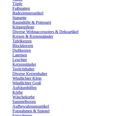
Töpfe
Fußmatten
Badezimmerartikel
Statuette
Raumdüfte & Potpourri
Körperpflege
Diverse Wohnaccessoires & Dekoartikel
Kerzen & Kerzenständer
Tafelkerzen
Blockkerzen
Duftkerzen
Laternen
Leuchter
Kerzenständer
Teelichthalter
Diverse Kerzenhalter
Windlichter Klein
Windlichter Groß
Aufräumhilfen
Körbe
Wäschekorbe
Sammelboxen
Aufbewahrungsartikel
Fotorahmen & Spiegel
Fotorahmen