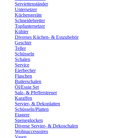
Serviettenständer
Untersetzer
Küchengeräte
Schneidebretter
Topfuntersetzer
Kühler
Diverses Küchen- & Esszubehör
Geschirr
Teller
Schüsseln
Schalen
Service
Eierbecher
Flaschen
Butterschalen
Öl/Essig Set
Salz- & Pfefferstreuer
Karaffen
Servier- & Dekoplatten
Schüsseln/Platten
Etagere
Speiseglocken
Diverse Servier- & Dekoschalen
Wohnaccessoires
Vasen