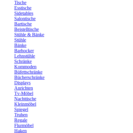
Tische
Esstische
Sidetables
Salontische
Bartische
Beistelltische
Stühle & Bänke
Stühle
Bänke
Barhocker
Lehnstühle
Schränke
Kommoden
Büfettschränke
Bücherschränke
Displays
Anrichten
Tv-Möbel
Nachttische
Kleinmöbel
Spiegel
Truhen
Regale
Flurmöbel
Haken