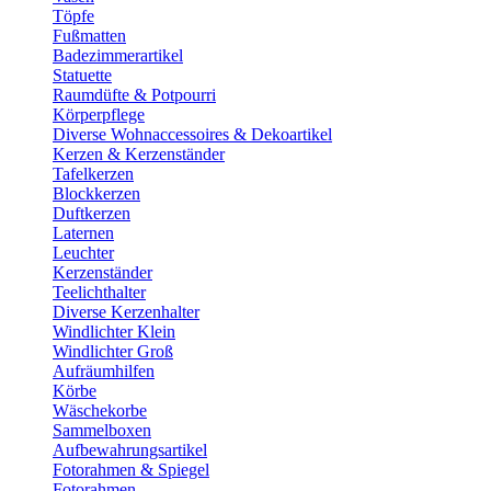
Töpfe
Fußmatten
Badezimmerartikel
Statuette
Raumdüfte & Potpourri
Körperpflege
Diverse Wohnaccessoires & Dekoartikel
Kerzen & Kerzenständer
Tafelkerzen
Blockkerzen
Duftkerzen
Laternen
Leuchter
Kerzenständer
Teelichthalter
Diverse Kerzenhalter
Windlichter Klein
Windlichter Groß
Aufräumhilfen
Körbe
Wäschekorbe
Sammelboxen
Aufbewahrungsartikel
Fotorahmen & Spiegel
Fotorahmen