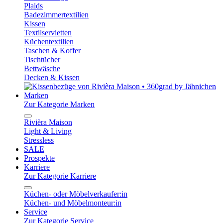
Plaids
Badezimmertextilien
Kissen
Textilservietten
Küchentextilien
Taschen & Koffer
Tischtücher
Bettwäsche
Decken & Kissen
Marken
Zur Kategorie Marken
Rivièra Maison
Light & Living
Stressless
SALE
Prospekte
Karriere
Zur Kategorie Karriere
Küchen- oder Möbelverkaufer:in
Küchen- und Möbelmonteur:in
Service
Zur Kategorie Service