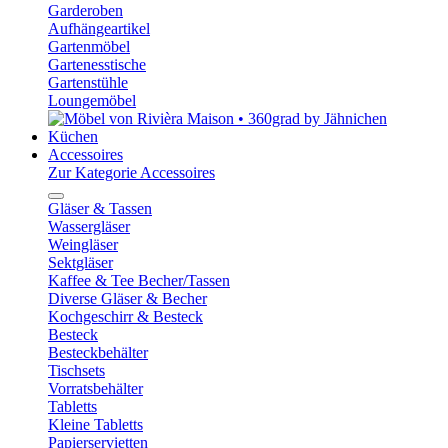
Garderoben
Aufhängeartikel
Gartenmöbel
Gartenesstische
Gartenstühle
Loungemöbel
Küchen
Accessoires
Zur Kategorie Accessoires
Gläser & Tassen
Wassergläser
Weingläser
Sektgläser
Kaffee & Tee Becher/Tassen
Diverse Gläser & Becher
Kochgeschirr & Besteck
Besteck
Besteckbehälter
Tischsets
Vorratsbehälter
Tabletts
Kleine Tabletts
Papierservietten