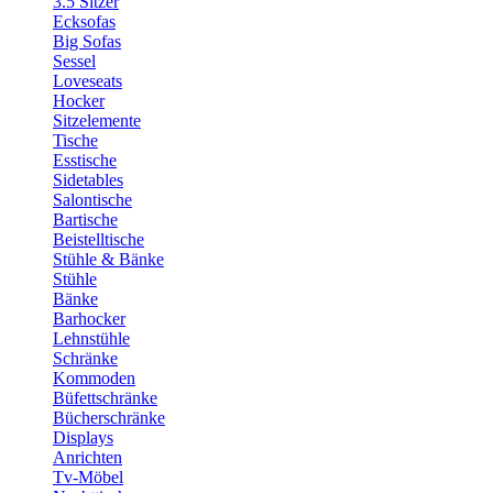
3.5 Sitzer
Ecksofas
Big Sofas
Sessel
Loveseats
Hocker
Sitzelemente
Tische
Esstische
Sidetables
Salontische
Bartische
Beistelltische
Stühle & Bänke
Stühle
Bänke
Barhocker
Lehnstühle
Schränke
Kommoden
Büfettschränke
Bücherschränke
Displays
Anrichten
Tv-Möbel