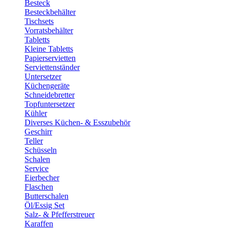
Besteck
Besteckbehälter
Tischsets
Vorratsbehälter
Tabletts
Kleine Tabletts
Papierservietten
Serviettenständer
Untersetzer
Küchengeräte
Schneidebretter
Topfuntersetzer
Kühler
Diverses Küchen- & Esszubehör
Geschirr
Teller
Schüsseln
Schalen
Service
Eierbecher
Flaschen
Butterschalen
Öl/Essig Set
Salz- & Pfefferstreuer
Karaffen