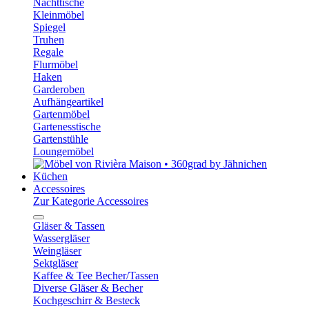
Nachttische
Kleinmöbel
Spiegel
Truhen
Regale
Flurmöbel
Haken
Garderoben
Aufhängeartikel
Gartenmöbel
Gartenesstische
Gartenstühle
Loungemöbel
Küchen
Accessoires
Zur Kategorie Accessoires
Gläser & Tassen
Wassergläser
Weingläser
Sektgläser
Kaffee & Tee Becher/Tassen
Diverse Gläser & Becher
Kochgeschirr & Besteck