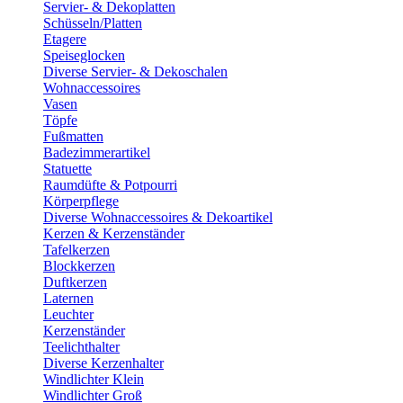
Servier- & Dekoplatten
Schüsseln/Platten
Etagere
Speiseglocken
Diverse Servier- & Dekoschalen
Wohnaccessoires
Vasen
Töpfe
Fußmatten
Badezimmerartikel
Statuette
Raumdüfte & Potpourri
Körperpflege
Diverse Wohnaccessoires & Dekoartikel
Kerzen & Kerzenständer
Tafelkerzen
Blockkerzen
Duftkerzen
Laternen
Leuchter
Kerzenständer
Teelichthalter
Diverse Kerzenhalter
Windlichter Klein
Windlichter Groß