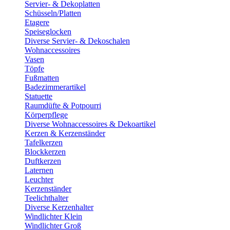
Servier- & Dekoplatten
Schüsseln/Platten
Etagere
Speiseglocken
Diverse Servier- & Dekoschalen
Wohnaccessoires
Vasen
Töpfe
Fußmatten
Badezimmerartikel
Statuette
Raumdüfte & Potpourri
Körperpflege
Diverse Wohnaccessoires & Dekoartikel
Kerzen & Kerzenständer
Tafelkerzen
Blockkerzen
Duftkerzen
Laternen
Leuchter
Kerzenständer
Teelichthalter
Diverse Kerzenhalter
Windlichter Klein
Windlichter Groß