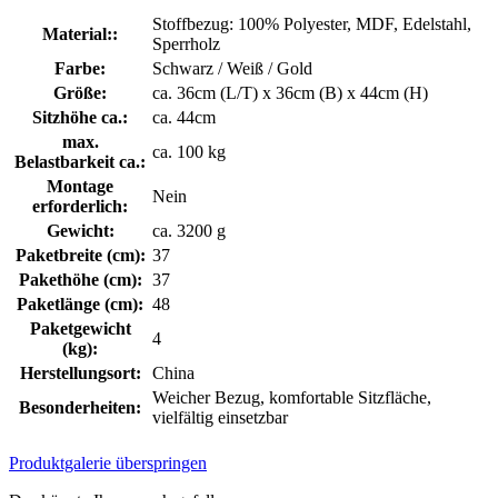
Stoffbezug: 100% Polyester, MDF, Edelstahl,
Material::
Sperrholz
Farbe:
Schwarz / Weiß / Gold
Größe:
ca. 36cm (L/T) x 36cm (B) x 44cm (H)
Sitzhöhe ca.:
ca. 44cm
max.
ca. 100 kg
Belastbarkeit ca.:
Montage
Nein
erforderlich:
Gewicht:
ca. 3200 g
Paketbreite (cm):
37
Pakethöhe (cm):
37
Paketlänge (cm):
48
Paketgewicht
4
(kg):
Herstellungsort:
China
Weicher Bezug, komfortable Sitzfläche,
Besonderheiten:
vielfältig einsetzbar
Produktgalerie überspringen