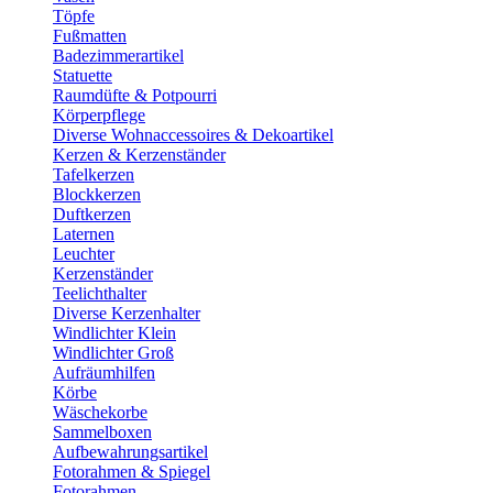
Töpfe
Fußmatten
Badezimmerartikel
Statuette
Raumdüfte & Potpourri
Körperpflege
Diverse Wohnaccessoires & Dekoartikel
Kerzen & Kerzenständer
Tafelkerzen
Blockkerzen
Duftkerzen
Laternen
Leuchter
Kerzenständer
Teelichthalter
Diverse Kerzenhalter
Windlichter Klein
Windlichter Groß
Aufräumhilfen
Körbe
Wäschekorbe
Sammelboxen
Aufbewahrungsartikel
Fotorahmen & Spiegel
Fotorahmen