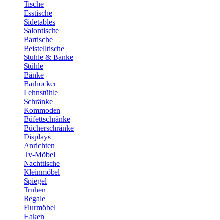
Tische
Esstische
Sidetables
Salontische
Bartische
Beistelltische
Stühle & Bänke
Stühle
Bänke
Barhocker
Lehnstühle
Schränke
Kommoden
Büfettschränke
Bücherschränke
Displays
Anrichten
Tv-Möbel
Nachttische
Kleinmöbel
Spiegel
Truhen
Regale
Flurmöbel
Haken