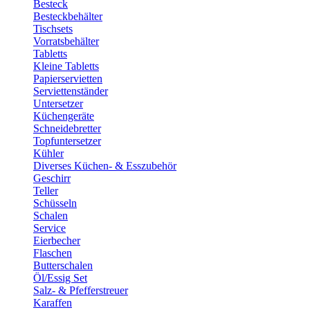
Besteck
Besteckbehälter
Tischsets
Vorratsbehälter
Tabletts
Kleine Tabletts
Papierservietten
Serviettenständer
Untersetzer
Küchengeräte
Schneidebretter
Topfuntersetzer
Kühler
Diverses Küchen- & Esszubehör
Geschirr
Teller
Schüsseln
Schalen
Service
Eierbecher
Flaschen
Butterschalen
Öl/Essig Set
Salz- & Pfefferstreuer
Karaffen