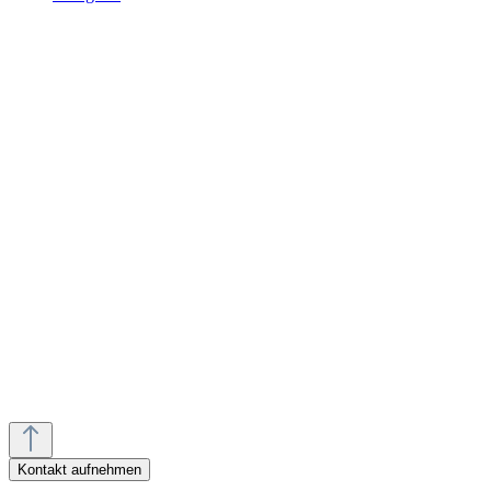
Termin vereinbaren
Rückruf vereinbaren
Kontakt aufnehmen
Anfahrt planen
Mo.-Fr.:
10:00 - 18:00 Uhr
Sa.:
10:00 - 18:00 Uhr
Kontakt aufnehmen