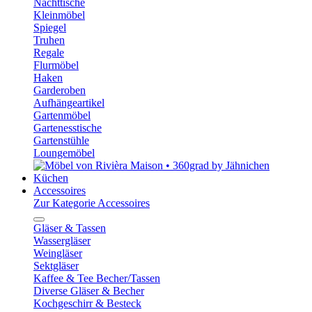
Nachttische
Kleinmöbel
Spiegel
Truhen
Regale
Flurmöbel
Haken
Garderoben
Aufhängeartikel
Gartenmöbel
Gartenesstische
Gartenstühle
Loungemöbel
Küchen
Accessoires
Zur Kategorie Accessoires
Gläser & Tassen
Wassergläser
Weingläser
Sektgläser
Kaffee & Tee Becher/Tassen
Diverse Gläser & Becher
Kochgeschirr & Besteck