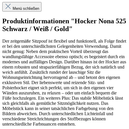
Menü schließen
Produktinformationen "Hocker Nona 525
Schwarz / Weiß / Gold"
Der zeitgemäße Sitzpouf ist flexibel und funktionell, als Folge findet
er bei den unterschiedlichsten Gelegenheiten Verwendung. Damit
nicht genug: Neben dem praktischen Vorteil überzeugt das
wandlungsfähige Accessoire ebenso optisch; es begeistert durch ein
modernes und auffälliges Design. Darüber hinaus ist der Hocker aus
einem robusten und strapazierfähigen Bezug, der sich natürlich und
weich anfühlt. Zusätzlich rundet der lauschige Sitz die
Wohnungseinrichtung hervorragend ab – und betont den eigenen
exklusiven Stil. Der liebenswerte und reizende Sitz- und
Polsterhocker eignet sich perfekt, um sich in den eigenen vier
Wänden auszuruhen, zu relaxen – oder um einfach bequem die
Füße hochzulegen. Ein weiteres Plus: Das stabile Möbelstück lässt
sich gleichfalls als gemütliche Sitzmöglichkeit nutzen. Das
Möbelstück kann in seiner tatsächlichen Farbgebung von den
Bildern abweichen. Durch unterschiedlichen Lichteinfall und
verschiedene Streichrichtungen des Stoffbezuges können
unterschiedliche Farbnuancen entstehen.