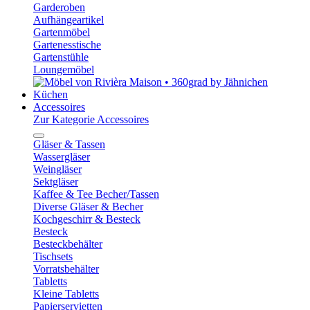
Garderoben
Aufhängeartikel
Gartenmöbel
Gartenesstische
Gartenstühle
Loungemöbel
Küchen
Accessoires
Zur Kategorie Accessoires
Gläser & Tassen
Wassergläser
Weingläser
Sektgläser
Kaffee & Tee Becher/Tassen
Diverse Gläser & Becher
Kochgeschirr & Besteck
Besteck
Besteckbehälter
Tischsets
Vorratsbehälter
Tabletts
Kleine Tabletts
Papierservietten