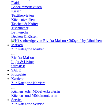
Plaids
Badezimmertextilien
Kissen
Textilservietten
Küchentextilien
Taschen & Koffer
Tischtücher
Bettwäsche
Decken & Kissen
Marken
Zur Kategorie Marken
Rivièra Maison
Light & Living
Stressless
SALE
Prospekte
Karriere
Zur Kategorie Karriere
Küchen- oder Möbelverkaufer:in
Küchen- und Möbelmonteur:in
Service
Zur Kategorie Service