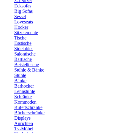
3.5 Sitzer
Ecksofas
Big Sofas
Sessel
Loveseats
Hocker
Sitzelemente
Tische
Esstische
Sidetables
Salontische
Bartische
Beistelltische
Stühle & Bänke
Stühle
Bänke
Barhocker
Lehnstühle
Schränke
Kommoden
Büfettschränke
Bücherschränke
Displays
Anrichten
Tv-Möbel