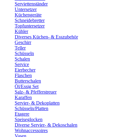
Serviettenständer
Untersetzer
Küchengeräte
Schneidebretter
Topfuntersetzer
Kühler
Diverses Küchen- & Esszubehör
Geschirr
Teller
Schüsseln
Schalen
Service
Eierbecher
Flaschen
Butterschalen
Öl/Essig Set
Salz- & Pfefferstreuer
Karaffen
Servier- & Dekoplatten
Schüsseln/Platten
Etagere
Speiseglocken
Diverse Servier- & Dekoschalen
Wohnaccessoires
Vasen