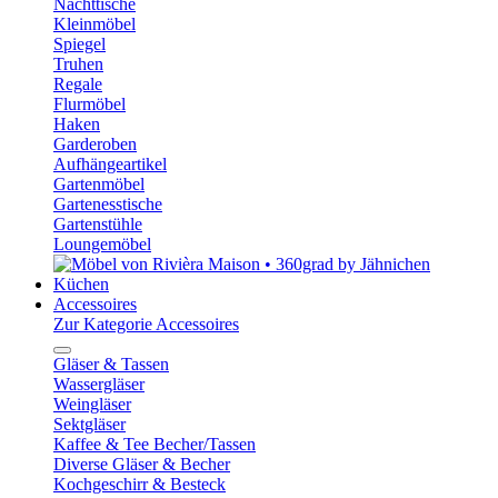
Nachttische
Kleinmöbel
Spiegel
Truhen
Regale
Flurmöbel
Haken
Garderoben
Aufhängeartikel
Gartenmöbel
Gartenesstische
Gartenstühle
Loungemöbel
Küchen
Accessoires
Zur Kategorie Accessoires
Gläser & Tassen
Wassergläser
Weingläser
Sektgläser
Kaffee & Tee Becher/Tassen
Diverse Gläser & Becher
Kochgeschirr & Besteck