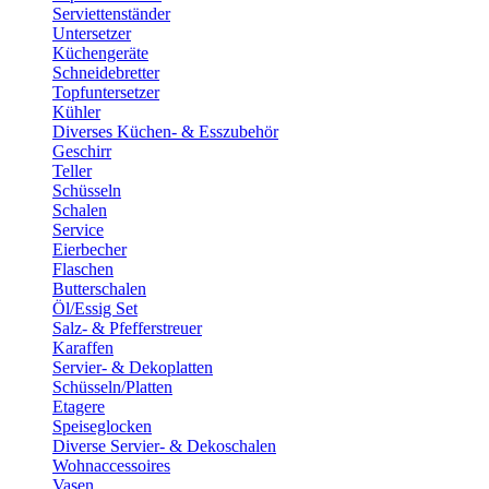
Serviettenständer
Untersetzer
Küchengeräte
Schneidebretter
Topfuntersetzer
Kühler
Diverses Küchen- & Esszubehör
Geschirr
Teller
Schüsseln
Schalen
Service
Eierbecher
Flaschen
Butterschalen
Öl/Essig Set
Salz- & Pfefferstreuer
Karaffen
Servier- & Dekoplatten
Schüsseln/Platten
Etagere
Speiseglocken
Diverse Servier- & Dekoschalen
Wohnaccessoires
Vasen