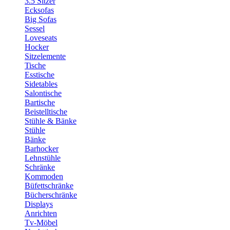
3.5 Sitzer
Ecksofas
Big Sofas
Sessel
Loveseats
Hocker
Sitzelemente
Tische
Esstische
Sidetables
Salontische
Bartische
Beistelltische
Stühle & Bänke
Stühle
Bänke
Barhocker
Lehnstühle
Schränke
Kommoden
Büfettschränke
Bücherschränke
Displays
Anrichten
Tv-Möbel