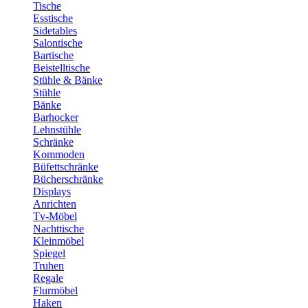
Tische
Esstische
Sidetables
Salontische
Bartische
Beistelltische
Stühle & Bänke
Stühle
Bänke
Barhocker
Lehnstühle
Schränke
Kommoden
Büfettschränke
Bücherschränke
Displays
Anrichten
Tv-Möbel
Nachttische
Kleinmöbel
Spiegel
Truhen
Regale
Flurmöbel
Haken