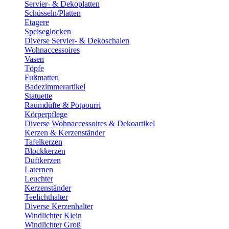
Servier- & Dekoplatten
Schüsseln/Platten
Etagere
Speiseglocken
Diverse Servier- & Dekoschalen
Wohnaccessoires
Vasen
Töpfe
Fußmatten
Badezimmerartikel
Statuette
Raumdüfte & Potpourri
Körperpflege
Diverse Wohnaccessoires & Dekoartikel
Kerzen & Kerzenständer
Tafelkerzen
Blockkerzen
Duftkerzen
Laternen
Leuchter
Kerzenständer
Teelichthalter
Diverse Kerzenhalter
Windlichter Klein
Windlichter Groß