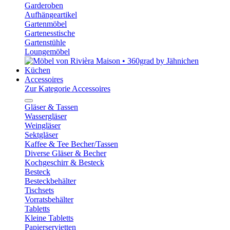
Garderoben
Aufhängeartikel
Gartenmöbel
Gartenesstische
Gartenstühle
Loungemöbel
Küchen
Accessoires
Zur Kategorie Accessoires
Gläser & Tassen
Wassergläser
Weingläser
Sektgläser
Kaffee & Tee Becher/Tassen
Diverse Gläser & Becher
Kochgeschirr & Besteck
Besteck
Besteckbehälter
Tischsets
Vorratsbehälter
Tabletts
Kleine Tabletts
Papierservietten