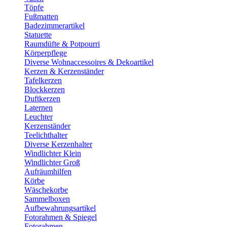
Töpfe
Fußmatten
Badezimmerartikel
Statuette
Raumdüfte & Potpourri
Körperpflege
Diverse Wohnaccessoires & Dekoartikel
Kerzen & Kerzenständer
Tafelkerzen
Blockkerzen
Duftkerzen
Laternen
Leuchter
Kerzenständer
Teelichthalter
Diverse Kerzenhalter
Windlichter Klein
Windlichter Groß
Aufräumhilfen
Körbe
Wäschekorbe
Sammelboxen
Aufbewahrungsartikel
Fotorahmen & Spiegel
Fotorahmen