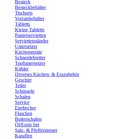
Besteck
Besteckbehälter
Tischsets
Vorratsbehälter
Tabletts
Kleine Tabletts
Papierservietten
Serviettenständer
Untersetzer
Küchengeräte
Schneidebretter
Topfuntersetzer
Kühler
Diverses Küchen- & Esszubehör
Geschirr
Teller
Schüsseln
Schalen
Service
Eierbecher
Flaschen
Butterschalen
Öl/Essig Set
Salz- & Pfefferstreuer
Karaffen