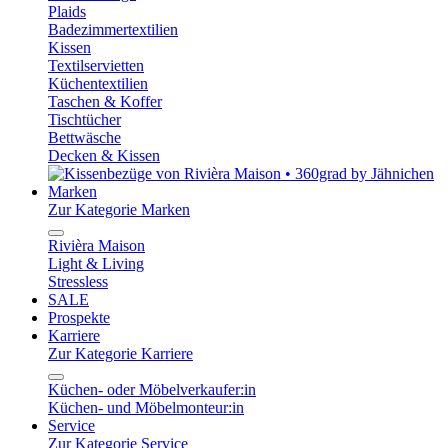
Plaids
Badezimmertextilien
Kissen
Textilservietten
Küchentextilien
Taschen & Koffer
Tischtücher
Bettwäsche
Decken & Kissen
Marken
Zur Kategorie Marken
Rivièra Maison
Light & Living
Stressless
SALE
Prospekte
Karriere
Zur Kategorie Karriere
Küchen- oder Möbelverkaufer:in
Küchen- und Möbelmonteur:in
Service
Zur Kategorie Service