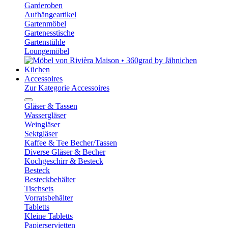
Garderoben
Aufhängeartikel
Gartenmöbel
Gartenesstische
Gartenstühle
Loungemöbel
Küchen
Accessoires
Zur Kategorie Accessoires
Gläser & Tassen
Wassergläser
Weingläser
Sektgläser
Kaffee & Tee Becher/Tassen
Diverse Gläser & Becher
Kochgeschirr & Besteck
Besteck
Besteckbehälter
Tischsets
Vorratsbehälter
Tabletts
Kleine Tabletts
Papierservietten