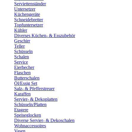
Serviettenständer
Untersetzer
Küchengeräte
Schneidebretter
Topfuntersetzer
Kühler
Diverses Küchen- & Esszubehör
Geschirr
Teller
Schüsseln
Schalen
Service
Eierbecher
Flaschen
Butterschalen
Öl/Essig Set
Salz- & Pfefferstreuer
Karaffen
Servier- & Dekoplatten
Schüsseln/Platten
Etagere
Speiseglocken
Diverse Servier- & Dekoschalen
Wohnaccessoires
Vasen