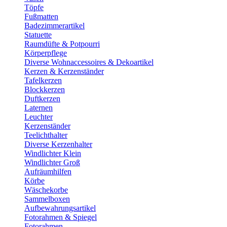
Töpfe
Fußmatten
Badezimmerartikel
Statuette
Raumdüfte & Potpourri
Körperpflege
Diverse Wohnaccessoires & Dekoartikel
Kerzen & Kerzenständer
Tafelkerzen
Blockkerzen
Duftkerzen
Laternen
Leuchter
Kerzenständer
Teelichthalter
Diverse Kerzenhalter
Windlichter Klein
Windlichter Groß
Aufräumhilfen
Körbe
Wäschekorbe
Sammelboxen
Aufbewahrungsartikel
Fotorahmen & Spiegel
Fotorahmen