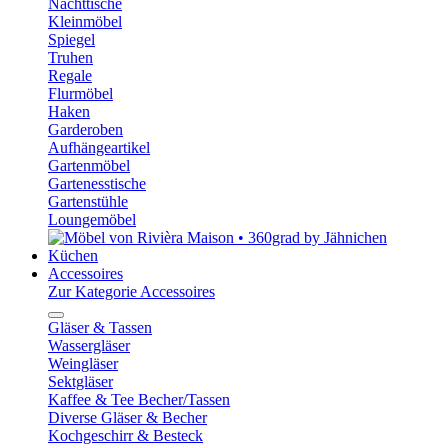
Nachttische
Kleinmöbel
Spiegel
Truhen
Regale
Flurmöbel
Haken
Garderoben
Aufhängeartikel
Gartenmöbel
Gartenesstische
Gartenstühle
Loungemöbel
Küchen
Accessoires
Zur Kategorie Accessoires
Gläser & Tassen
Wassergläser
Weingläser
Sektgläser
Kaffee & Tee Becher/Tassen
Diverse Gläser & Becher
Kochgeschirr & Besteck