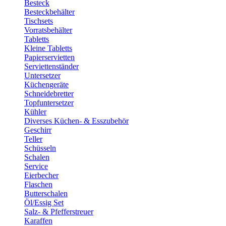
Besteck
Besteckbehälter
Tischsets
Vorratsbehälter
Tabletts
Kleine Tabletts
Papierservietten
Serviettenständer
Untersetzer
Küchengeräte
Schneidebretter
Topfuntersetzer
Kühler
Diverses Küchen- & Esszubehör
Geschirr
Teller
Schüsseln
Schalen
Service
Eierbecher
Flaschen
Butterschalen
Öl/Essig Set
Salz- & Pfefferstreuer
Karaffen