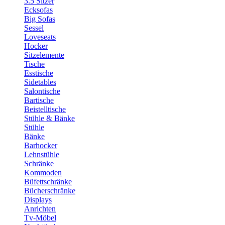
3.5 Sitzer
Ecksofas
Big Sofas
Sessel
Loveseats
Hocker
Sitzelemente
Tische
Esstische
Sidetables
Salontische
Bartische
Beistelltische
Stühle & Bänke
Stühle
Bänke
Barhocker
Lehnstühle
Schränke
Kommoden
Büfettschränke
Bücherschränke
Displays
Anrichten
Tv-Möbel