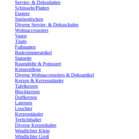
Servier- & Dekoplatten
Schüsseln/Platten
Etagere
Speiseglocken
Diverse Servier- & Dekoschalen
Wohnaccessoires
Vasen
Töpfe
Fußmatten
Badezimmerartikel
Statuette
Raumdüfte & Potpourri
Körperpflege
Diverse Wohnaccessoires & Dekoartikel
Kerzen & Kerzenständer
Tafelkerzen
Blockkerzen
Duftkerzen
Laternen
Leuchter
Kerzenständer
Teelichthalter
Diverse Kerzenhalter
Windlichter Klein
Windlichter Groß