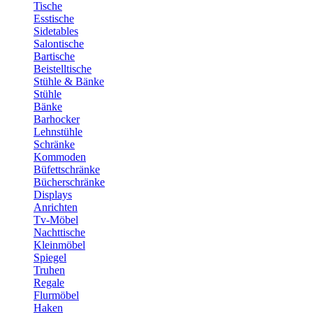
Tische
Esstische
Sidetables
Salontische
Bartische
Beistelltische
Stühle & Bänke
Stühle
Bänke
Barhocker
Lehnstühle
Schränke
Kommoden
Büfettschränke
Bücherschränke
Displays
Anrichten
Tv-Möbel
Nachttische
Kleinmöbel
Spiegel
Truhen
Regale
Flurmöbel
Haken