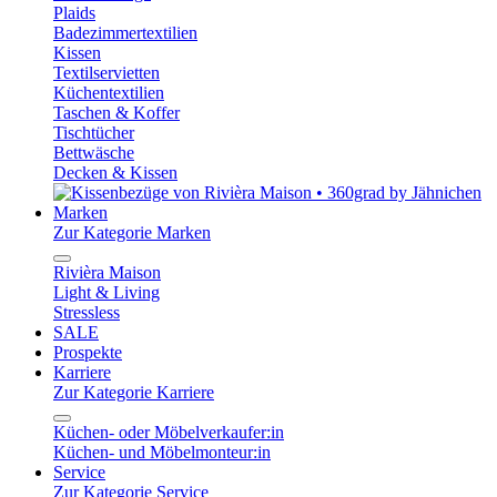
Plaids
Badezimmertextilien
Kissen
Textilservietten
Küchentextilien
Taschen & Koffer
Tischtücher
Bettwäsche
Decken & Kissen
Marken
Zur Kategorie Marken
Rivièra Maison
Light & Living
Stressless
SALE
Prospekte
Karriere
Zur Kategorie Karriere
Küchen- oder Möbelverkaufer:in
Küchen- und Möbelmonteur:in
Service
Zur Kategorie Service