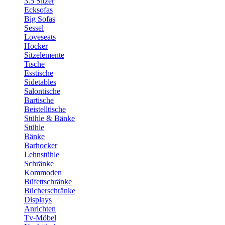
3.5 Sitzer
Ecksofas
Big Sofas
Sessel
Loveseats
Hocker
Sitzelemente
Tische
Esstische
Sidetables
Salontische
Bartische
Beistelltische
Stühle & Bänke
Stühle
Bänke
Barhocker
Lehnstühle
Schränke
Kommoden
Büfettschränke
Bücherschränke
Displays
Anrichten
Tv-Möbel