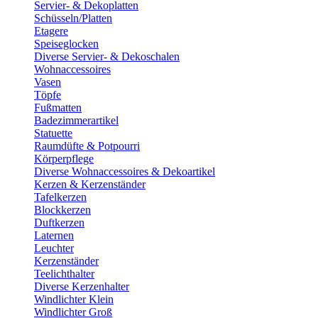
Servier- & Dekoplatten
Schüsseln/Platten
Etagere
Speiseglocken
Diverse Servier- & Dekoschalen
Wohnaccessoires
Vasen
Töpfe
Fußmatten
Badezimmerartikel
Statuette
Raumdüfte & Potpourri
Körperpflege
Diverse Wohnaccessoires & Dekoartikel
Kerzen & Kerzenständer
Tafelkerzen
Blockkerzen
Duftkerzen
Laternen
Leuchter
Kerzenständer
Teelichthalter
Diverse Kerzenhalter
Windlichter Klein
Windlichter Groß