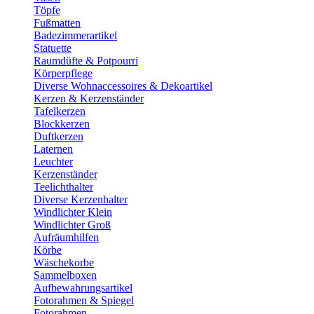
Töpfe
Fußmatten
Badezimmerartikel
Statuette
Raumdüfte & Potpourri
Körperpflege
Diverse Wohnaccessoires & Dekoartikel
Kerzen & Kerzenständer
Tafelkerzen
Blockkerzen
Duftkerzen
Laternen
Leuchter
Kerzenständer
Teelichthalter
Diverse Kerzenhalter
Windlichter Klein
Windlichter Groß
Aufräumhilfen
Körbe
Wäschekorbe
Sammelboxen
Aufbewahrungsartikel
Fotorahmen & Spiegel
Fotorahmen