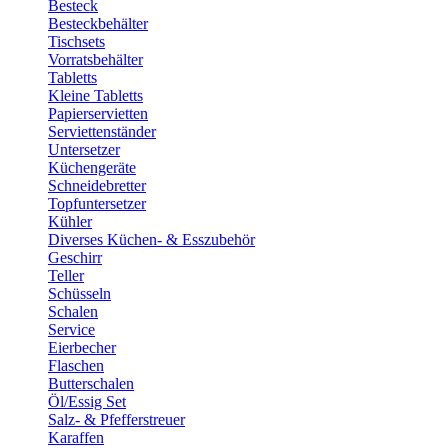
Besteck
Besteckbehälter
Tischsets
Vorratsbehälter
Tabletts
Kleine Tabletts
Papierservietten
Serviettenständer
Untersetzer
Küchengeräte
Schneidebretter
Topfuntersetzer
Kühler
Diverses Küchen- & Esszubehör
Geschirr
Teller
Schüsseln
Schalen
Service
Eierbecher
Flaschen
Butterschalen
Öl/Essig Set
Salz- & Pfefferstreuer
Karaffen