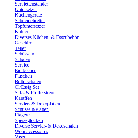
Serviettenständer
Untersetzer
Küchengeräte
Schneidebretter
Topfuntersetzer
Kühler
Diverses Küchen- & Esszubehör
Geschirr
Teller
Schüsseln
Schalen
Service
Eierbecher
Flaschen
Butterschalen
Öl/Essig Set
Salz- & Pfefferstreuer
Karaffen
Servier- & Dekoplatten
Schüsseln/Platten
Etagere
Speiseglocken
Diverse Servier- & Dekoschalen
Wohnaccessoires
Vasen