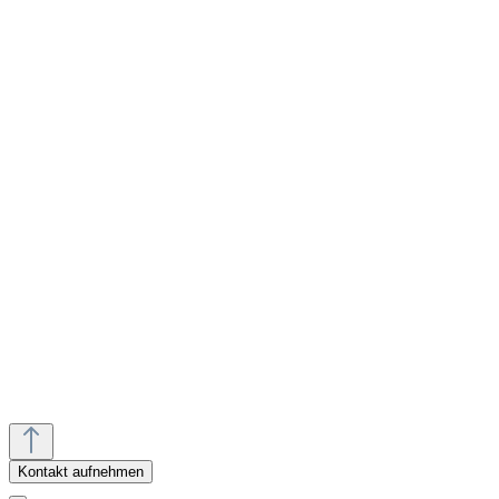
Termin vereinbaren
Rückruf vereinbaren
Kontakt aufnehmen
Anfahrt planen
Mo.-Fr.:
10:00 - 18:00 Uhr
Sa.:
10:00 - 18:00 Uhr
Kontakt aufnehmen