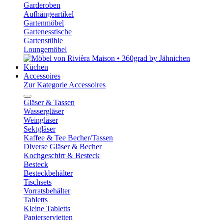
Garderoben
Aufhängeartikel
Gartenmöbel
Gartenesstische
Gartenstühle
Loungemöbel
Küchen
Accessoires
Zur Kategorie Accessoires
Gläser & Tassen
Wassergläser
Weingläser
Sektgläser
Kaffee & Tee Becher/Tassen
Diverse Gläser & Becher
Kochgeschirr & Besteck
Besteck
Besteckbehälter
Tischsets
Vorratsbehälter
Tabletts
Kleine Tabletts
Papierservietten