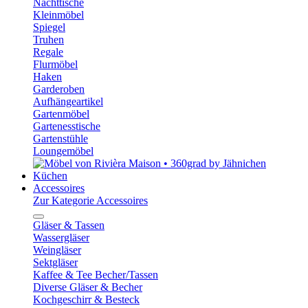
Nachttische
Kleinmöbel
Spiegel
Truhen
Regale
Flurmöbel
Haken
Garderoben
Aufhängeartikel
Gartenmöbel
Gartenesstische
Gartenstühle
Loungemöbel
Küchen
Accessoires
Zur Kategorie Accessoires
Gläser & Tassen
Wassergläser
Weingläser
Sektgläser
Kaffee & Tee Becher/Tassen
Diverse Gläser & Becher
Kochgeschirr & Besteck