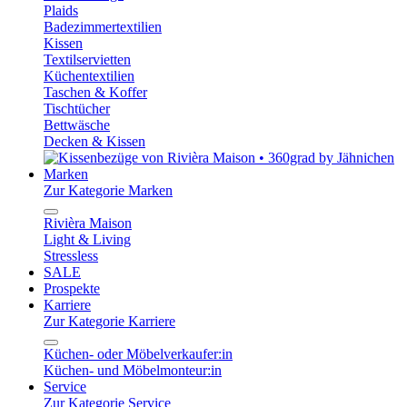
Plaids
Badezimmertextilien
Kissen
Textilservietten
Küchentextilien
Taschen & Koffer
Tischtücher
Bettwäsche
Decken & Kissen
Marken
Zur Kategorie Marken
Rivièra Maison
Light & Living
Stressless
SALE
Prospekte
Karriere
Zur Kategorie Karriere
Küchen- oder Möbelverkaufer:in
Küchen- und Möbelmonteur:in
Service
Zur Kategorie Service