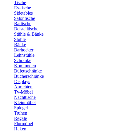
Tische
Esstische
Sidetables
Salontische
Bartische
Beistelltische
Stühle & Bänke
Stühle
Bänke
Barhocker
Lehnstühle
Schränke
Kommoden
Büfettschränke
Bücherschränke
Displays
Anrichten
Tv-Möbel
Nachttische
Kleinmöbel
Spiegel
Truhen
Regale
Flurmöbel
Haken