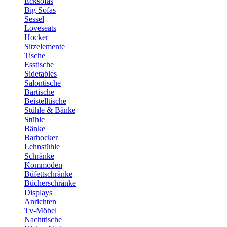
Ecksofas
Big Sofas
Sessel
Loveseats
Hocker
Sitzelemente
Tische
Esstische
Sidetables
Salontische
Bartische
Beistelltische
Stühle & Bänke
Stühle
Bänke
Barhocker
Lehnstühle
Schränke
Kommoden
Büfettschränke
Bücherschränke
Displays
Anrichten
Tv-Möbel
Nachttische