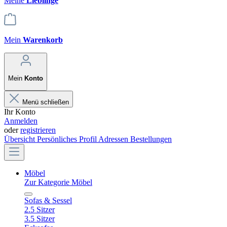
Meine
Lieblinge
Mein
Warenkorb
Mein
Konto
Menü schließen
Ihr Konto
Anmelden
oder
registrieren
Übersicht
Persönliches Profil
Adressen
Bestellungen
Möbel
Zur Kategorie Möbel
Sofas & Sessel
2.5 Sitzer
3.5 Sitzer