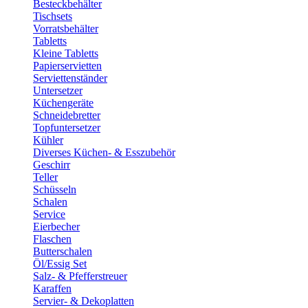
Besteckbehälter
Tischsets
Vorratsbehälter
Tabletts
Kleine Tabletts
Papierservietten
Serviettenständer
Untersetzer
Küchengeräte
Schneidebretter
Topfuntersetzer
Kühler
Diverses Küchen- & Esszubehör
Geschirr
Teller
Schüsseln
Schalen
Service
Eierbecher
Flaschen
Butterschalen
Öl/Essig Set
Salz- & Pfefferstreuer
Karaffen
Servier- & Dekoplatten