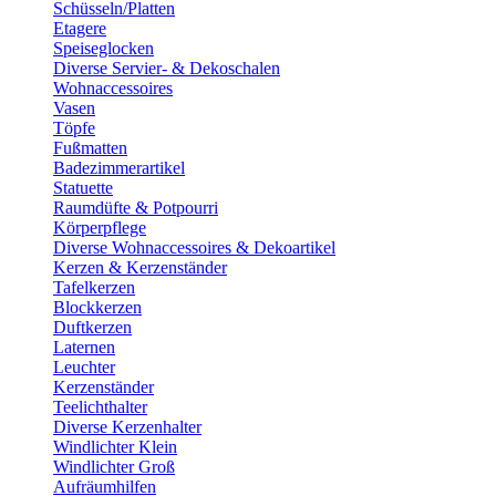
Schüsseln/Platten
Etagere
Speiseglocken
Diverse Servier- & Dekoschalen
Wohnaccessoires
Vasen
Töpfe
Fußmatten
Badezimmerartikel
Statuette
Raumdüfte & Potpourri
Körperpflege
Diverse Wohnaccessoires & Dekoartikel
Kerzen & Kerzenständer
Tafelkerzen
Blockkerzen
Duftkerzen
Laternen
Leuchter
Kerzenständer
Teelichthalter
Diverse Kerzenhalter
Windlichter Klein
Windlichter Groß
Aufräumhilfen