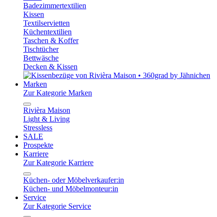
Badezimmertextilien
Kissen
Textilservietten
Küchentextilien
Taschen & Koffer
Tischtücher
Bettwäsche
Decken & Kissen
Marken
Zur Kategorie Marken
Rivièra Maison
Light & Living
Stressless
SALE
Prospekte
Karriere
Zur Kategorie Karriere
Küchen- oder Möbelverkaufer:in
Küchen- und Möbelmonteur:in
Service
Zur Kategorie Service