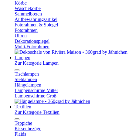
Körbe
Wäschekorbe
Sammelboxen
Aufbewahrungsartikel
Fotorahmen & Spiegel
Fotorahmen
Uhren
Dekorationspiegel
Multi-Fotorahmen
Lampen
Zur Kategorie Lampen
Tischlampen
Stehlampen
Hängelampen
Lampenschirme Mittel
Lampenschirme Groß
Textilien
Zur Kategorie Textilien
Teppiche
Kissenbezüge
Plaids