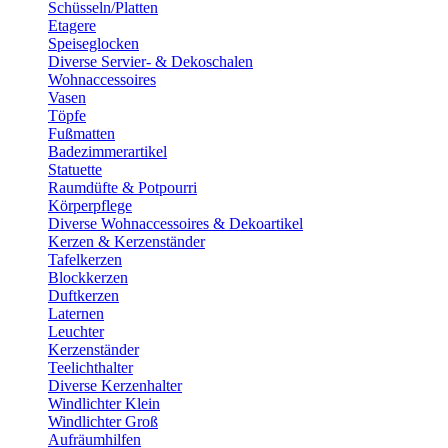
Schüsseln/Platten
Etagere
Speiseglocken
Diverse Servier- & Dekoschalen
Wohnaccessoires
Vasen
Töpfe
Fußmatten
Badezimmerartikel
Statuette
Raumdüfte & Potpourri
Körperpflege
Diverse Wohnaccessoires & Dekoartikel
Kerzen & Kerzenständer
Tafelkerzen
Blockkerzen
Duftkerzen
Laternen
Leuchter
Kerzenständer
Teelichthalter
Diverse Kerzenhalter
Windlichter Klein
Windlichter Groß
Aufräumhilfen