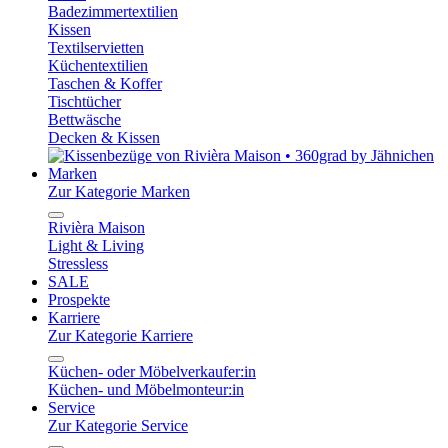
Badezimmertextilien
Kissen
Textilservietten
Küchentextilien
Taschen & Koffer
Tischtücher
Bettwäsche
Decken & Kissen
Marken
Zur Kategorie Marken
Rivièra Maison
Light & Living
Stressless
SALE
Prospekte
Karriere
Zur Kategorie Karriere
Küchen- oder Möbelverkaufer:in
Küchen- und Möbelmonteur:in
Service
Zur Kategorie Service