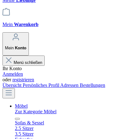
Meine
Lieblinge
Mein
Warenkorb
Mein
Konto
Menü schließen
Ihr Konto
Anmelden
oder
registrieren
Übersicht
Persönliches Profil
Adressen
Bestellungen
Möbel
Zur Kategorie Möbel
Sofas & Sessel
2.5 Sitzer
3.5 Sitzer