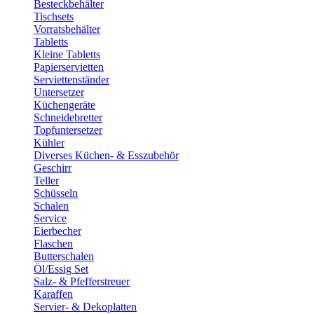
Besteckbehälter
Tischsets
Vorratsbehälter
Tabletts
Kleine Tabletts
Papierservietten
Serviettenständer
Untersetzer
Küchengeräte
Schneidebretter
Topfuntersetzer
Kühler
Diverses Küchen- & Esszubehör
Geschirr
Teller
Schüsseln
Schalen
Service
Eierbecher
Flaschen
Butterschalen
Öl/Essig Set
Salz- & Pfefferstreuer
Karaffen
Servier- & Dekoplatten