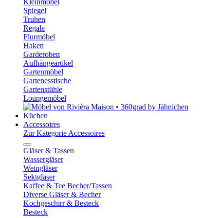
Kleinmöbel
Spiegel
Truhen
Regale
Flurmöbel
Haken
Garderoben
Aufhängeartikel
Gartenmöbel
Gartenesstische
Gartenstühle
Loungemöbel
Küchen
Accessoires
Zur Kategorie Accessoires
Gläser & Tassen
Wassergläser
Weingläser
Sektgläser
Kaffee & Tee Becher/Tassen
Diverse Gläser & Becher
Kochgeschirr & Besteck
Besteck