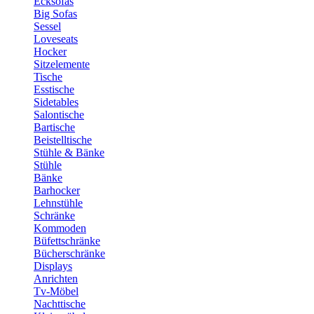
Ecksofas
Big Sofas
Sessel
Loveseats
Hocker
Sitzelemente
Tische
Esstische
Sidetables
Salontische
Bartische
Beistelltische
Stühle & Bänke
Stühle
Bänke
Barhocker
Lehnstühle
Schränke
Kommoden
Büfettschränke
Bücherschränke
Displays
Anrichten
Tv-Möbel
Nachttische