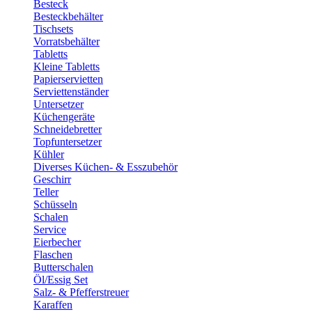
Besteck
Besteckbehälter
Tischsets
Vorratsbehälter
Tabletts
Kleine Tabletts
Papierservietten
Serviettenständer
Untersetzer
Küchengeräte
Schneidebretter
Topfuntersetzer
Kühler
Diverses Küchen- & Esszubehör
Geschirr
Teller
Schüsseln
Schalen
Service
Eierbecher
Flaschen
Butterschalen
Öl/Essig Set
Salz- & Pfefferstreuer
Karaffen