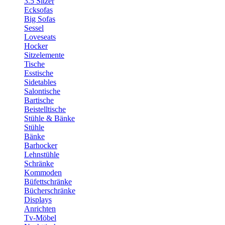
3.5 Sitzer
Ecksofas
Big Sofas
Sessel
Loveseats
Hocker
Sitzelemente
Tische
Esstische
Sidetables
Salontische
Bartische
Beistelltische
Stühle & Bänke
Stühle
Bänke
Barhocker
Lehnstühle
Schränke
Kommoden
Büfettschränke
Bücherschränke
Displays
Anrichten
Tv-Möbel