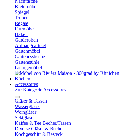
Nachttische
Kleinmöbel
Spiegel
Truhen
Regale
Flurmöbel
Haken
Garderoben
Aufhängeartikel
Gartenmöbel
Gartenesstische
Gartenstühle
Loungemöbel
Küchen
Accessoires
Zur Kategorie Accessoires
Gläser & Tassen
Wassergläser
Weingläser
Sektgläser
Kaffee & Tee Becher/Tassen
Diverse Gläser & Becher
Kochgeschirr & Besteck