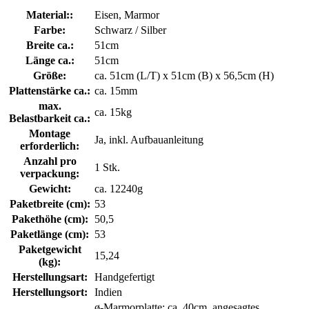
Material::
Eisen, Marmor
Farbe:
Schwarz / Silber
Breite ca.:
51cm
Länge ca.:
51cm
Größe:
ca. 51cm (L/T) x 51cm (B) x 56,5cm (H)
Plattenstärke ca.:
ca. 15mm
max.
ca. 15kg
Belastbarkeit ca.:
Montage
Ja, inkl. Aufbauanleitung
erforderlich:
Anzahl pro
1 Stk.
verpackung:
Gewicht:
ca. 12240g
Paketbreite (cm):
53
Pakethöhe (cm):
50,5
Paketlänge (cm):
53
Paketgewicht
15,24
(kg):
Herstellungsart:
Handgefertigt
Herstellungsort:
Indien
ø-Marmorplatte: ca. 40cm, angesagtes