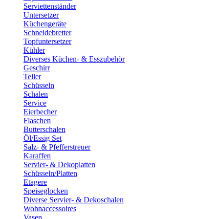
Serviettenständer
Untersetzer
Küchengeräte
Schneidebretter
Topfuntersetzer
Kühler
Diverses Küchen- & Esszubehör
Geschirr
Teller
Schüsseln
Schalen
Service
Eierbecher
Flaschen
Butterschalen
Öl/Essig Set
Salz- & Pfefferstreuer
Karaffen
Servier- & Dekoplatten
Schüsseln/Platten
Etagere
Speiseglocken
Diverse Servier- & Dekoschalen
Wohnaccessoires
Vasen