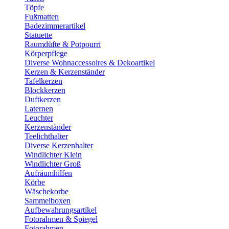
Töpfe
Fußmatten
Badezimmerartikel
Statuette
Raumdüfte & Potpourri
Körperpflege
Diverse Wohnaccessoires & Dekoartikel
Kerzen & Kerzenständer
Tafelkerzen
Blockkerzen
Duftkerzen
Laternen
Leuchter
Kerzenständer
Teelichthalter
Diverse Kerzenhalter
Windlichter Klein
Windlichter Groß
Aufräumhilfen
Körbe
Wäschekorbe
Sammelboxen
Aufbewahrungsartikel
Fotorahmen & Spiegel
Fotorahmen