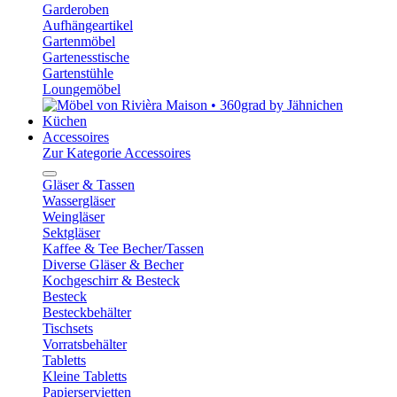
Garderoben
Aufhängeartikel
Gartenmöbel
Gartenesstische
Gartenstühle
Loungemöbel
Küchen
Accessoires
Zur Kategorie Accessoires
Gläser & Tassen
Wassergläser
Weingläser
Sektgläser
Kaffee & Tee Becher/Tassen
Diverse Gläser & Becher
Kochgeschirr & Besteck
Besteck
Besteckbehälter
Tischsets
Vorratsbehälter
Tabletts
Kleine Tabletts
Papierservietten