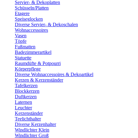
Servier- & Dekoplatten
Schüsseln/Platten
Etagere
Speiseglocken
Diverse Servier- & Dekoschalen
Wohnaccessoires
Vasen
Töpfe
Fußmatten
Badezimmerartikel
Statuette
Raumdüfte & Potpourri
Körperpflege
Diverse Wohnaccessoires & Dekoartikel
Kerzen & Kerzenständer
Tafelkerzen
Blockkerzen
Duftkerzen
Laternen
Leuchter
Kerzenständer
Teelichthalter
Diverse Kerzenhalter
Windlichter Klein
Windlichter Groß