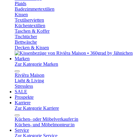
Plaids
Badezimmertextilien
Kissen
Textilservietten
Küchentextilien
Taschen & Koffer
Tischtücher
Bettwäsche
Decken & Kissen
Marken
Zur Kategorie Marken
Rivièra Maison
Light & Living
Stressless
SALE
Prospekte
Karriere
Zur Kategorie Karriere
Küchen- oder Möbelverkaufer:in
Küchen- und Möbelmonteur:in
Service
Zur Kategorie Service