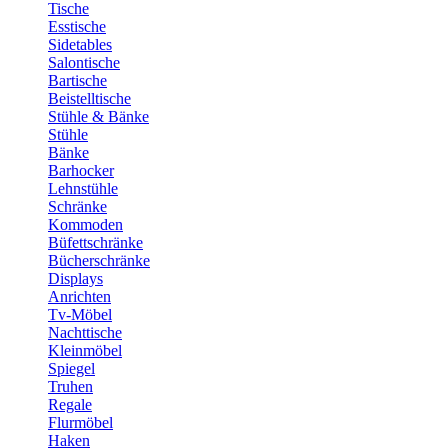
Tische
Esstische
Sidetables
Salontische
Bartische
Beistelltische
Stühle & Bänke
Stühle
Bänke
Barhocker
Lehnstühle
Schränke
Kommoden
Büfettschränke
Bücherschränke
Displays
Anrichten
Tv-Möbel
Nachttische
Kleinmöbel
Spiegel
Truhen
Regale
Flurmöbel
Haken