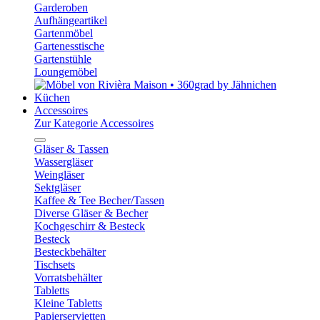
Garderoben
Aufhängeartikel
Gartenmöbel
Gartenesstische
Gartenstühle
Loungemöbel
Küchen
Accessoires
Zur Kategorie Accessoires
Gläser & Tassen
Wassergläser
Weingläser
Sektgläser
Kaffee & Tee Becher/Tassen
Diverse Gläser & Becher
Kochgeschirr & Besteck
Besteck
Besteckbehälter
Tischsets
Vorratsbehälter
Tabletts
Kleine Tabletts
Papierservietten