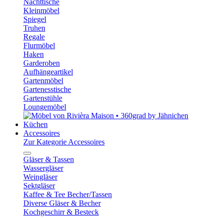
Nachttische
Kleinmöbel
Spiegel
Truhen
Regale
Flurmöbel
Haken
Garderoben
Aufhängeartikel
Gartenmöbel
Gartenesstische
Gartenstühle
Loungemöbel
Küchen
Accessoires
Zur Kategorie Accessoires
Gläser & Tassen
Wassergläser
Weingläser
Sektgläser
Kaffee & Tee Becher/Tassen
Diverse Gläser & Becher
Kochgeschirr & Besteck