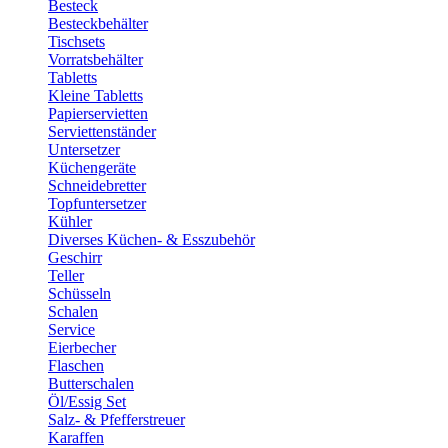
Besteck
Besteckbehälter
Tischsets
Vorratsbehälter
Tabletts
Kleine Tabletts
Papierservietten
Serviettenständer
Untersetzer
Küchengeräte
Schneidebretter
Topfuntersetzer
Kühler
Diverses Küchen- & Esszubehör
Geschirr
Teller
Schüsseln
Schalen
Service
Eierbecher
Flaschen
Butterschalen
Öl/Essig Set
Salz- & Pfefferstreuer
Karaffen