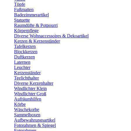
Töpfe
Fußmatten
Badezimmerartikel
Statuette
Raumdüfte & Potpourri
Körperpflege
Diverse Wohnaccessoires & Dekoartikel
Kerzen & Kerzenständer
Tafelkerzen
Blockkerzen
Duftkerzen
Laternen
Leuchter
Kerzenständer
Teelichthalter
Diverse Kerzenhalter
Windlichter Klein
Windlichter Groß
Aufräumhilfen
Körbe
Wäschekorbe
Sammelboxen
Aufbewahrungsartikel
Fotorahmen & Spiegel
Fotorahmen