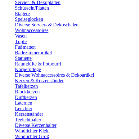
Servier- & Dekoplatten
Schüsseln/Platten
Etagere
Speiseglocken
Diverse Servier- & Dekoschalen
Wohnaccessoires
Vasen
Töpfe
Fußmatten
Badezimmerartikel
Statuette
Raumdüfte & Potpourri
Körperpflege
Diverse Wohnaccessoires & Dekoartikel
Kerzen & Kerzenständer
Tafelkerzen
Blockkerzen
Duftkerzen
Laternen
Leuchter
Kerzenständer
Teelichthalter
Diverse Kerzenhalter
Windlichter Klein
Windlichter Groß