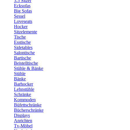
3.5 Sitzer
Ecksofas
Big Sofas
Sessel
Loveseats
Hocker
Sitzelemente
Tische
Esstische
Sidetables
Salontische
Bartische
Beistelltische
Stühle & Bänke
Stühle
Bänke
Barhocker
Lehnstühle
Schränke
Kommoden
Büfettschränke
Bücherschränke
Displays
Anrichten
Tv-Möbel