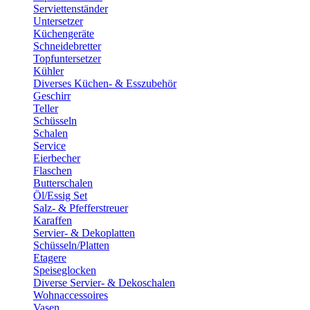
Serviettenständer
Untersetzer
Küchengeräte
Schneidebretter
Topfuntersetzer
Kühler
Diverses Küchen- & Esszubehör
Geschirr
Teller
Schüsseln
Schalen
Service
Eierbecher
Flaschen
Butterschalen
Öl/Essig Set
Salz- & Pfefferstreuer
Karaffen
Servier- & Dekoplatten
Schüsseln/Platten
Etagere
Speiseglocken
Diverse Servier- & Dekoschalen
Wohnaccessoires
Vasen