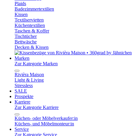
Plaids
Badezimmertextilien
Kissen
Textilservietten
Küchentextilien
Taschen & Koffer
Tischtücher
Bettwäsche
Decken & Kissen
Marken
Zur Kategorie Marken
Rivièra Maison
Light & Living
Stressless
SALE
Prospekte
Karriere
Zur Kategorie Karriere
Küchen- oder Möbelverkaufer:in
Küchen- und Möbelmonteur:in
Service
Zur Kategorie Service