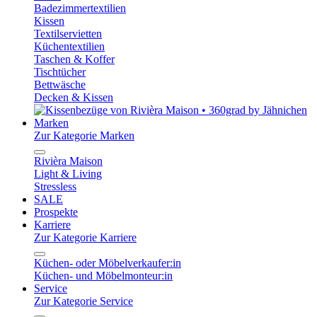
Badezimmertextilien
Kissen
Textilservietten
Küchentextilien
Taschen & Koffer
Tischtücher
Bettwäsche
Decken & Kissen
Marken
Zur Kategorie Marken
Rivièra Maison
Light & Living
Stressless
SALE
Prospekte
Karriere
Zur Kategorie Karriere
Küchen- oder Möbelverkaufer:in
Küchen- und Möbelmonteur:in
Service
Zur Kategorie Service