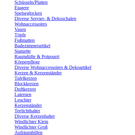
Schüsseln/Platten
Etagere
Speiseglocken
Diverse Servier- & Dekoschalen
Wohnaccessoires
Vasen
Töpfe
Fußmatten
Badezimmerartikel
Statuette
Raumdüfte & Potpourri
Körperpflege
Diverse Wohnaccessoires & Dekoartikel
Kerzen & Kerzenständer
Tafelkerzen
Blockkerzen
Duftkerzen
Laternen
Leuchter
Kerzenständer
Teelichthalter
Diverse Kerzenhalter
Windlichter Klein
Windlichter Groß
Aufräumhilfen