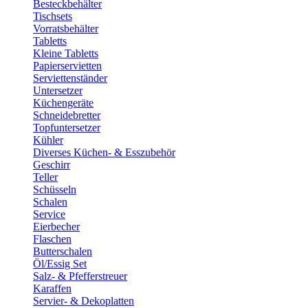
Besteckbehälter
Tischsets
Vorratsbehälter
Tabletts
Kleine Tabletts
Papierservietten
Serviettenständer
Untersetzer
Küchengeräte
Schneidebretter
Topfuntersetzer
Kühler
Diverses Küchen- & Esszubehör
Geschirr
Teller
Schüsseln
Schalen
Service
Eierbecher
Flaschen
Butterschalen
Öl/Essig Set
Salz- & Pfefferstreuer
Karaffen
Servier- & Dekoplatten