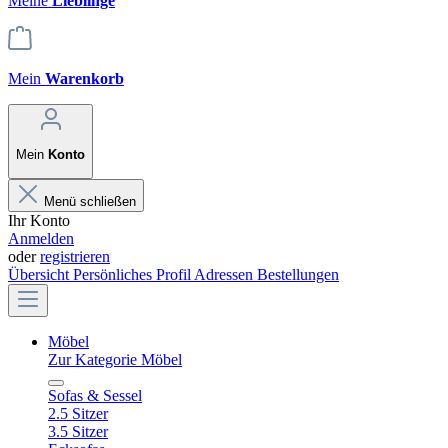
Meine
Lieblinge
Mein
Warenkorb
Mein
Konto
Menü schließen
Ihr Konto
Anmelden
oder
registrieren
Übersicht
Persönliches Profil
Adressen
Bestellungen
Möbel
Zur Kategorie Möbel
Sofas & Sessel
2.5 Sitzer
3.5 Sitzer