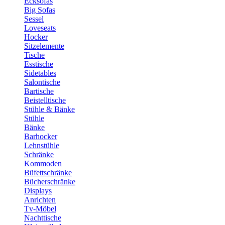
Ecksofas
Big Sofas
Sessel
Loveseats
Hocker
Sitzelemente
Tische
Esstische
Sidetables
Salontische
Bartische
Beistelltische
Stühle & Bänke
Stühle
Bänke
Barhocker
Lehnstühle
Schränke
Kommoden
Büfettschränke
Bücherschränke
Displays
Anrichten
Tv-Möbel
Nachttische