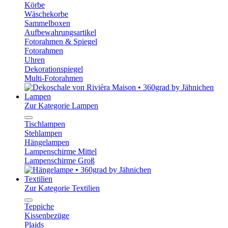
Körbe
Wäschekorbe
Sammelboxen
Aufbewahrungsartikel
Fotorahmen & Spiegel
Fotorahmen
Uhren
Dekorationspiegel
Multi-Fotorahmen
Lampen
Zur Kategorie Lampen
Tischlampen
Stehlampen
Hängelampen
Lampenschirme Mittel
Lampenschirme Groß
Textilien
Zur Kategorie Textilien
Teppiche
Kissenbezüge
Plaids