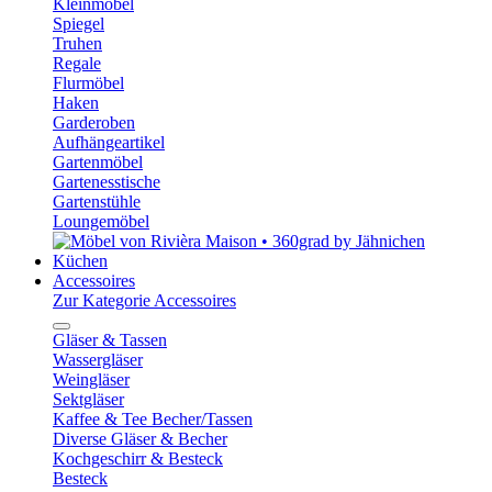
Kleinmöbel
Spiegel
Truhen
Regale
Flurmöbel
Haken
Garderoben
Aufhängeartikel
Gartenmöbel
Gartenesstische
Gartenstühle
Loungemöbel
Küchen
Accessoires
Zur Kategorie Accessoires
Gläser & Tassen
Wassergläser
Weingläser
Sektgläser
Kaffee & Tee Becher/Tassen
Diverse Gläser & Becher
Kochgeschirr & Besteck
Besteck