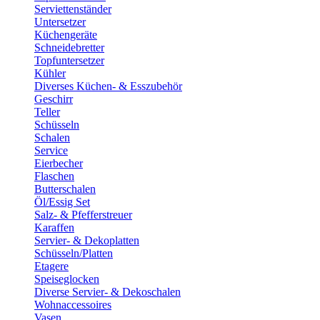
Serviettenständer
Untersetzer
Küchengeräte
Schneidebretter
Topfuntersetzer
Kühler
Diverses Küchen- & Esszubehör
Geschirr
Teller
Schüsseln
Schalen
Service
Eierbecher
Flaschen
Butterschalen
Öl/Essig Set
Salz- & Pfefferstreuer
Karaffen
Servier- & Dekoplatten
Schüsseln/Platten
Etagere
Speiseglocken
Diverse Servier- & Dekoschalen
Wohnaccessoires
Vasen