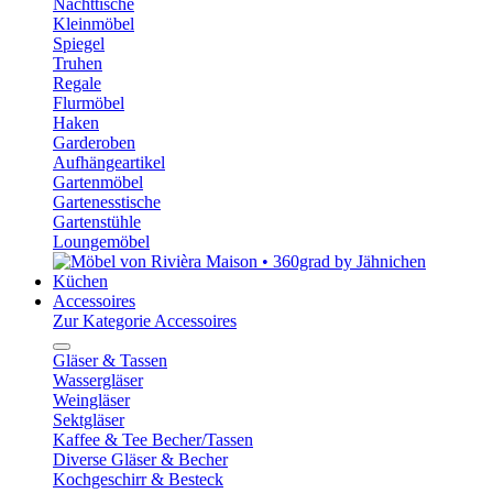
Nachttische
Kleinmöbel
Spiegel
Truhen
Regale
Flurmöbel
Haken
Garderoben
Aufhängeartikel
Gartenmöbel
Gartenesstische
Gartenstühle
Loungemöbel
Küchen
Accessoires
Zur Kategorie Accessoires
Gläser & Tassen
Wassergläser
Weingläser
Sektgläser
Kaffee & Tee Becher/Tassen
Diverse Gläser & Becher
Kochgeschirr & Besteck