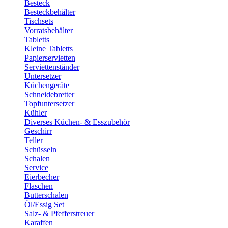
Besteck
Besteckbehälter
Tischsets
Vorratsbehälter
Tabletts
Kleine Tabletts
Papierservietten
Serviettenständer
Untersetzer
Küchengeräte
Schneidebretter
Topfuntersetzer
Kühler
Diverses Küchen- & Esszubehör
Geschirr
Teller
Schüsseln
Schalen
Service
Eierbecher
Flaschen
Butterschalen
Öl/Essig Set
Salz- & Pfefferstreuer
Karaffen