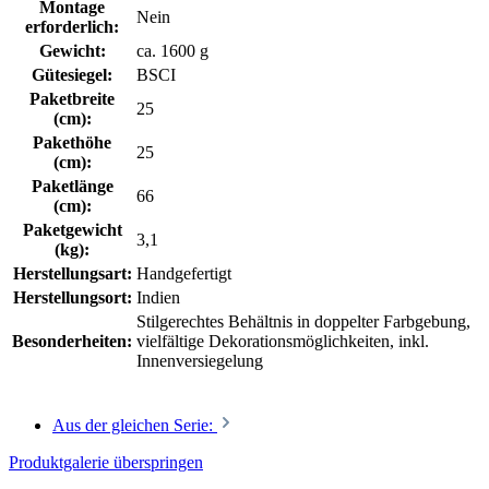
Montage
Nein
erforderlich:
Gewicht:
ca. 1600 g
Gütesiegel:
BSCI
Paketbreite
25
(cm):
Pakethöhe
25
(cm):
Paketlänge
66
(cm):
Paketgewicht
3,1
(kg):
Herstellungsart:
Handgefertigt
Herstellungsort:
Indien
Stilgerechtes Behältnis in doppelter Farbgebung,
Besonderheiten:
vielfältige Dekorationsmöglichkeiten, inkl.
Innenversiegelung
Aus der gleichen Serie:
Produktgalerie überspringen