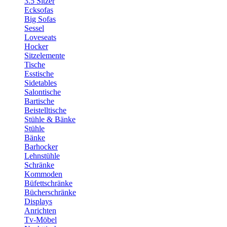
3.5 Sitzer
Ecksofas
Big Sofas
Sessel
Loveseats
Hocker
Sitzelemente
Tische
Esstische
Sidetables
Salontische
Bartische
Beistelltische
Stühle & Bänke
Stühle
Bänke
Barhocker
Lehnstühle
Schränke
Kommoden
Büfettschränke
Bücherschränke
Displays
Anrichten
Tv-Möbel