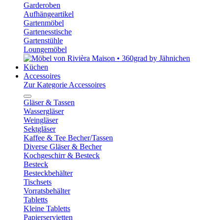
Garderoben
Aufhängeartikel
Gartenmöbel
Gartenesstische
Gartenstühle
Loungemöbel
Küchen
Accessoires
Zur Kategorie Accessoires
Gläser & Tassen
Wassergläser
Weingläser
Sektgläser
Kaffee & Tee Becher/Tassen
Diverse Gläser & Becher
Kochgeschirr & Besteck
Besteck
Besteckbehälter
Tischsets
Vorratsbehälter
Tabletts
Kleine Tabletts
Papierservietten