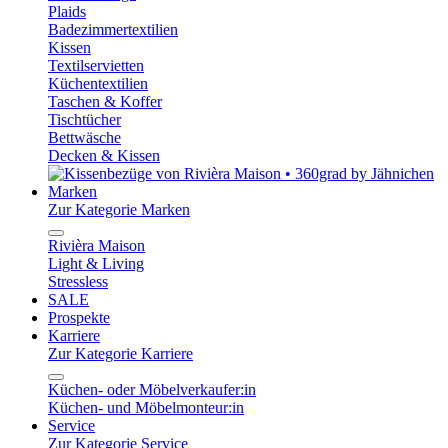
Plaids
Badezimmertextilien
Kissen
Textilservietten
Küchentextilien
Taschen & Koffer
Tischtücher
Bettwäsche
Decken & Kissen
Marken
Zur Kategorie Marken
Rivièra Maison
Light & Living
Stressless
SALE
Prospekte
Karriere
Zur Kategorie Karriere
Küchen- oder Möbelverkaufer:in
Küchen- und Möbelmonteur:in
Service
Zur Kategorie Service