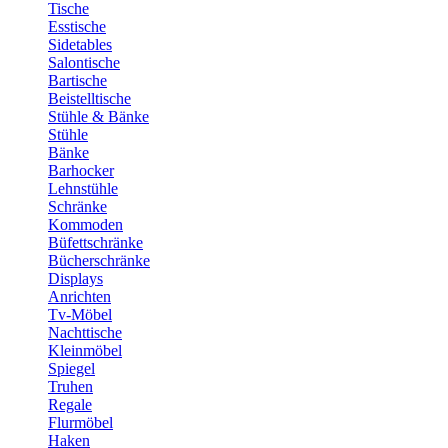
Tische
Esstische
Sidetables
Salontische
Bartische
Beistelltische
Stühle & Bänke
Stühle
Bänke
Barhocker
Lehnstühle
Schränke
Kommoden
Büfettschränke
Bücherschränke
Displays
Anrichten
Tv-Möbel
Nachttische
Kleinmöbel
Spiegel
Truhen
Regale
Flurmöbel
Haken