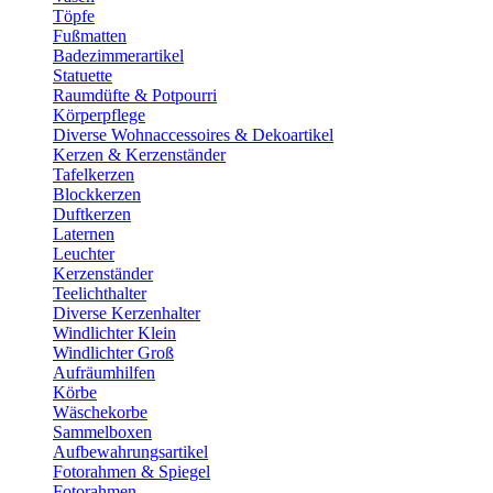
Töpfe
Fußmatten
Badezimmerartikel
Statuette
Raumdüfte & Potpourri
Körperpflege
Diverse Wohnaccessoires & Dekoartikel
Kerzen & Kerzenständer
Tafelkerzen
Blockkerzen
Duftkerzen
Laternen
Leuchter
Kerzenständer
Teelichthalter
Diverse Kerzenhalter
Windlichter Klein
Windlichter Groß
Aufräumhilfen
Körbe
Wäschekorbe
Sammelboxen
Aufbewahrungsartikel
Fotorahmen & Spiegel
Fotorahmen