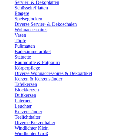
Servier- & Dekoplatten
Schüsseln/Platten
Etagere
Speiseglocken
Diverse Servier- & Dekoschalen
Wohnaccessoires
Vasen
Töpfe
Fußmatten
Badezimmerartikel
Statuette
Raumdüfte & Potpourri
Körperpflege
Diverse Wohnaccessoires & Dekoartikel
Kerzen & Kerzenständer
Tafelkerzen
Blockkerzen
Duftkerzen
Laternen
Leuchter
Kerzenständer
Teelichthalter
Diverse Kerzenhalter
Windlichter Klein
Windlichter Groß