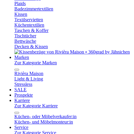
Plaids
Badezimmertextilien
Kissen
Textilservietten
Küchentextilien
Taschen & Koffer
Tischtücher
Bettwäsche
Decken & Kissen
Marken
Zur Kategorie Marken
Rivièra Maison
Light & Living
Stressless
SALE
Prospekte
Karriere
Zur Kategorie Karriere
Küchen- oder Möbelverkaufer:in
Küchen- und Möbelmonteur:in
Service
Zur Kategorie Service