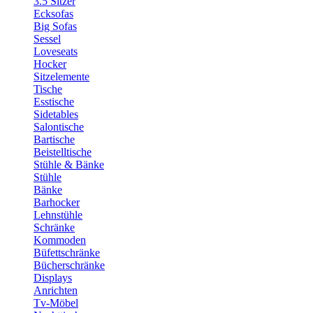
3.5 Sitzer
Ecksofas
Big Sofas
Sessel
Loveseats
Hocker
Sitzelemente
Tische
Esstische
Sidetables
Salontische
Bartische
Beistelltische
Stühle & Bänke
Stühle
Bänke
Barhocker
Lehnstühle
Schränke
Kommoden
Büfettschränke
Bücherschränke
Displays
Anrichten
Tv-Möbel