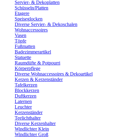
Servier- & Dekoplatten
Schüsseln/Platten
Etagere
Speiseglocken
Diverse Servier- & Dekoschalen
Wohnaccessoires
Vasen
Töpfe
Fußmatten
Badezimmerartikel
Statuette
Raumdüfte & Potpourri
Körperpflege
Diverse Wohnaccessoires & Dekoartikel
Kerzen & Kerzenständer
Tafelkerzen
Blockkerzen
Duftkerzen
Laternen
Leuchter
Kerzenständer
Teelichthalter
Diverse Kerzenhalter
Windlichter Klein
Windlichter Groß