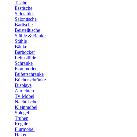
Tische
Esstische
Sidetables
Salontische
Bartische
Beistelltische
Stühle & Bänke
Stühle
Bänke
Barhocker
Lehnstühle
Schränke
Kommoden
Büfettschränke
Bücherschränke
Displays
Anrichten
Tv-Möbel
Nachttische
Kleinmöbel
Spiegel
Truhen
Regale
Flurmöbel
Haken