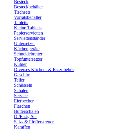
Besteck
Besteckbehälter
Tischsets
Vorratsbehälter
Tabletts
Kleine Tabletts
Papierservietten
Serviettenständer
Untersetzer
Küchengeräte
Schneidebretter
Topfuntersetzer
Kühler
Diverses Küchen- & Esszubehör
Geschirr
Teller
Schüsseln
Schalen
Service
Eierbecher
Flaschen
Butterschalen
Öl/Essig Set
Salz- & Pfefferstreuer
Karaffen