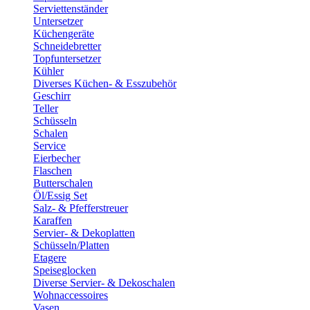
Serviettenständer
Untersetzer
Küchengeräte
Schneidebretter
Topfuntersetzer
Kühler
Diverses Küchen- & Esszubehör
Geschirr
Teller
Schüsseln
Schalen
Service
Eierbecher
Flaschen
Butterschalen
Öl/Essig Set
Salz- & Pfefferstreuer
Karaffen
Servier- & Dekoplatten
Schüsseln/Platten
Etagere
Speiseglocken
Diverse Servier- & Dekoschalen
Wohnaccessoires
Vasen