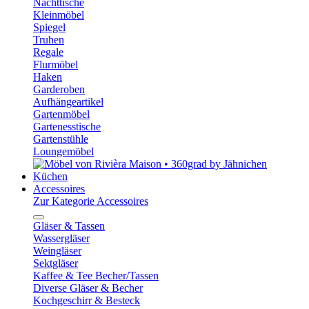
Nachttische
Kleinmöbel
Spiegel
Truhen
Regale
Flurmöbel
Haken
Garderoben
Aufhängeartikel
Gartenmöbel
Gartenesstische
Gartenstühle
Loungemöbel
Küchen
Accessoires
Zur Kategorie Accessoires
Gläser & Tassen
Wassergläser
Weingläser
Sektgläser
Kaffee & Tee Becher/Tassen
Diverse Gläser & Becher
Kochgeschirr & Besteck