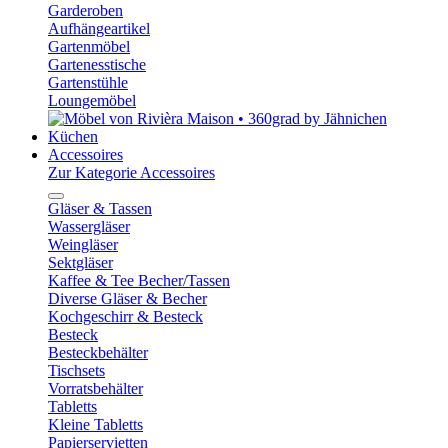
Garderoben
Aufhängeartikel
Gartenmöbel
Gartenesstische
Gartenstühle
Loungemöbel
Küchen
Accessoires
Zur Kategorie Accessoires
Gläser & Tassen
Wassergläser
Weingläser
Sektgläser
Kaffee & Tee Becher/Tassen
Diverse Gläser & Becher
Kochgeschirr & Besteck
Besteck
Besteckbehälter
Tischsets
Vorratsbehälter
Tabletts
Kleine Tabletts
Papierservietten