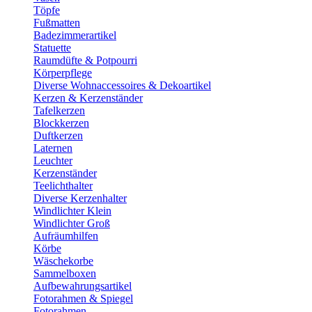
Töpfe
Fußmatten
Badezimmerartikel
Statuette
Raumdüfte & Potpourri
Körperpflege
Diverse Wohnaccessoires & Dekoartikel
Kerzen & Kerzenständer
Tafelkerzen
Blockkerzen
Duftkerzen
Laternen
Leuchter
Kerzenständer
Teelichthalter
Diverse Kerzenhalter
Windlichter Klein
Windlichter Groß
Aufräumhilfen
Körbe
Wäschekorbe
Sammelboxen
Aufbewahrungsartikel
Fotorahmen & Spiegel
Fotorahmen