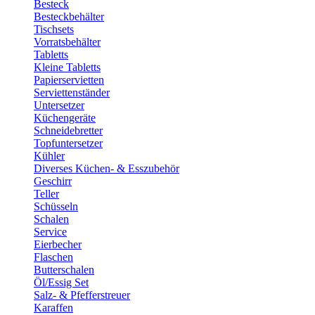
Besteck
Besteckbehälter
Tischsets
Vorratsbehälter
Tabletts
Kleine Tabletts
Papierservietten
Serviettenständer
Untersetzer
Küchengeräte
Schneidebretter
Topfuntersetzer
Kühler
Diverses Küchen- & Esszubehör
Geschirr
Teller
Schüsseln
Schalen
Service
Eierbecher
Flaschen
Butterschalen
Öl/Essig Set
Salz- & Pfefferstreuer
Karaffen