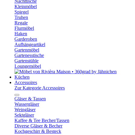
Nachttische
Kleinmöbel
Spiegel
Truhen
Regale
Flurmöbel
Haken
Garderoben
Aufhängeartikel
Gartenmöbel
Gartenesstische
Gartenstühle
Loungemöbel
Küchen
Accessoires
Zur Kategorie Accessoires
Gläser & Tassen
Wassergläser
Weingläser
Sektgläser
Kaffee & Tee Becher/Tassen
Diverse Gläser & Becher
Kochgeschirr & Besteck