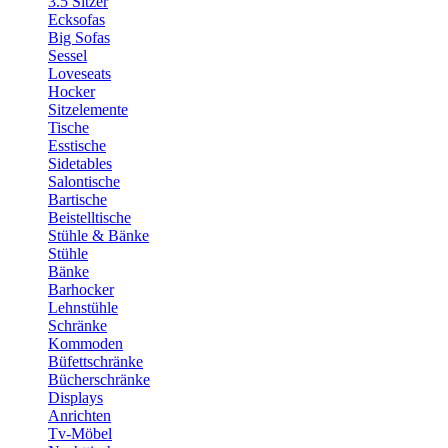
3.5 Sitzer
Ecksofas
Big Sofas
Sessel
Loveseats
Hocker
Sitzelemente
Tische
Esstische
Sidetables
Salontische
Bartische
Beistelltische
Stühle & Bänke
Stühle
Bänke
Barhocker
Lehnstühle
Schränke
Kommoden
Büfettschränke
Bücherschränke
Displays
Anrichten
Tv-Möbel