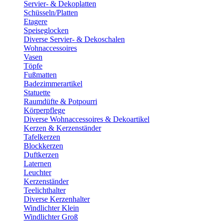
Servier- & Dekoplatten
Schüsseln/Platten
Etagere
Speiseglocken
Diverse Servier- & Dekoschalen
Wohnaccessoires
Vasen
Töpfe
Fußmatten
Badezimmerartikel
Statuette
Raumdüfte & Potpourri
Körperpflege
Diverse Wohnaccessoires & Dekoartikel
Kerzen & Kerzenständer
Tafelkerzen
Blockkerzen
Duftkerzen
Laternen
Leuchter
Kerzenständer
Teelichthalter
Diverse Kerzenhalter
Windlichter Klein
Windlichter Groß