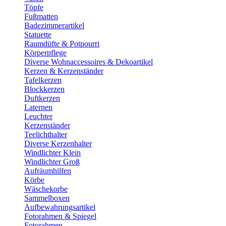
Töpfe
Fußmatten
Badezimmerartikel
Statuette
Raumdüfte & Potpourri
Körperpflege
Diverse Wohnaccessoires & Dekoartikel
Kerzen & Kerzenständer
Tafelkerzen
Blockkerzen
Duftkerzen
Laternen
Leuchter
Kerzenständer
Teelichthalter
Diverse Kerzenhalter
Windlichter Klein
Windlichter Groß
Aufräumhilfen
Körbe
Wäschekorbe
Sammelboxen
Aufbewahrungsartikel
Fotorahmen & Spiegel
Fotorahmen