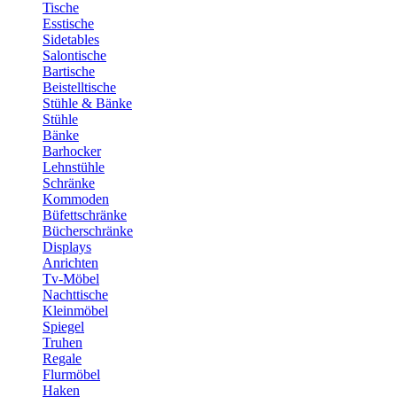
Tische
Esstische
Sidetables
Salontische
Bartische
Beistelltische
Stühle & Bänke
Stühle
Bänke
Barhocker
Lehnstühle
Schränke
Kommoden
Büfettschränke
Bücherschränke
Displays
Anrichten
Tv-Möbel
Nachttische
Kleinmöbel
Spiegel
Truhen
Regale
Flurmöbel
Haken