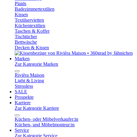
Plaids
Badezimmertextilien
Kissen
Textilservietten
Küchentextilien
Taschen & Koffer
Tischtücher
Bettwäsche
Decken & Kissen
Marken
Zur Kategorie Marken
Rivièra Maison
Light & Living
Stressless
SALE
Prospekte
Karriere
Zur Kategorie Karriere
Küchen- oder Möbelverkaufer:in
Küchen- und Möbelmonteur:in
Service
Zur Kategorie Service