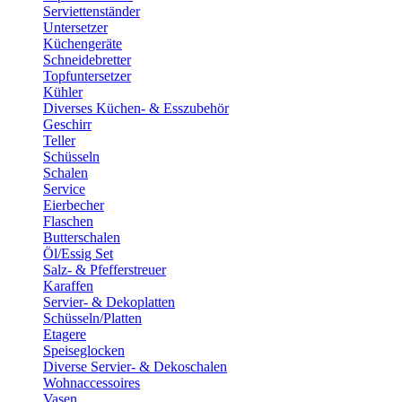
Serviettenständer
Untersetzer
Küchengeräte
Schneidebretter
Topfuntersetzer
Kühler
Diverses Küchen- & Esszubehör
Geschirr
Teller
Schüsseln
Schalen
Service
Eierbecher
Flaschen
Butterschalen
Öl/Essig Set
Salz- & Pfefferstreuer
Karaffen
Servier- & Dekoplatten
Schüsseln/Platten
Etagere
Speiseglocken
Diverse Servier- & Dekoschalen
Wohnaccessoires
Vasen