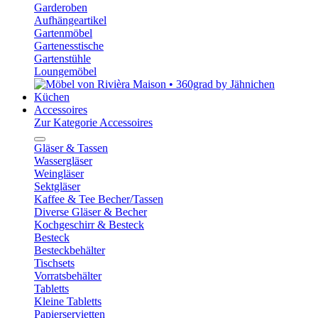
Garderoben
Aufhängeartikel
Gartenmöbel
Gartenesstische
Gartenstühle
Loungemöbel
Küchen
Accessoires
Zur Kategorie Accessoires
Gläser & Tassen
Wassergläser
Weingläser
Sektgläser
Kaffee & Tee Becher/Tassen
Diverse Gläser & Becher
Kochgeschirr & Besteck
Besteck
Besteckbehälter
Tischsets
Vorratsbehälter
Tabletts
Kleine Tabletts
Papierservietten