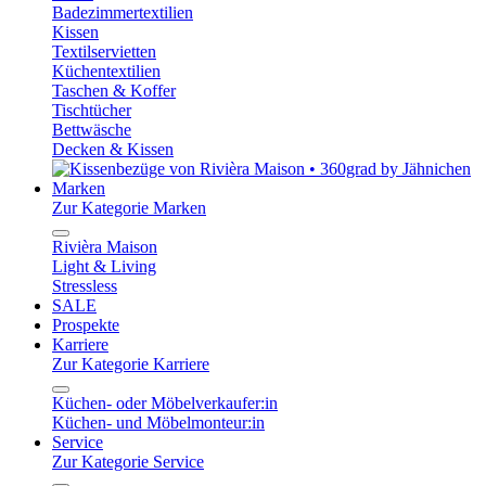
Badezimmertextilien
Kissen
Textilservietten
Küchentextilien
Taschen & Koffer
Tischtücher
Bettwäsche
Decken & Kissen
Marken
Zur Kategorie Marken
Rivièra Maison
Light & Living
Stressless
SALE
Prospekte
Karriere
Zur Kategorie Karriere
Küchen- oder Möbelverkaufer:in
Küchen- und Möbelmonteur:in
Service
Zur Kategorie Service