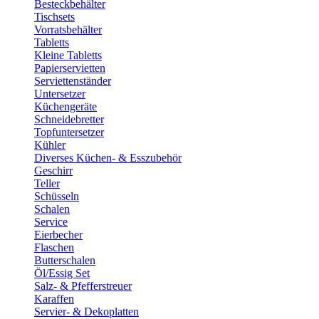
Besteckbehälter
Tischsets
Vorratsbehälter
Tabletts
Kleine Tabletts
Papierservietten
Serviettenständer
Untersetzer
Küchengeräte
Schneidebretter
Topfuntersetzer
Kühler
Diverses Küchen- & Esszubehör
Geschirr
Teller
Schüsseln
Schalen
Service
Eierbecher
Flaschen
Butterschalen
Öl/Essig Set
Salz- & Pfefferstreuer
Karaffen
Servier- & Dekoplatten