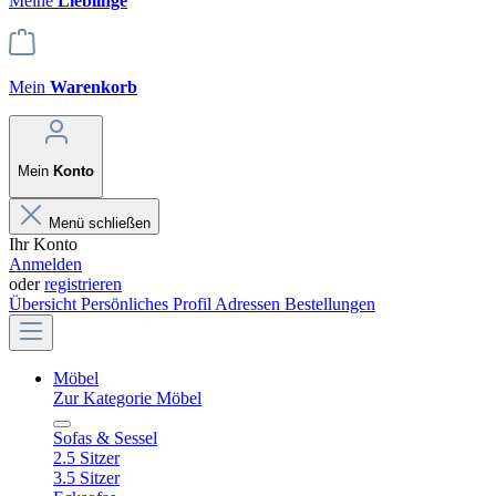
Meine
Lieblinge
Mein
Warenkorb
Mein
Konto
Menü schließen
Ihr Konto
Anmelden
oder
registrieren
Übersicht
Persönliches Profil
Adressen
Bestellungen
Möbel
Zur Kategorie Möbel
Sofas & Sessel
2.5 Sitzer
3.5 Sitzer