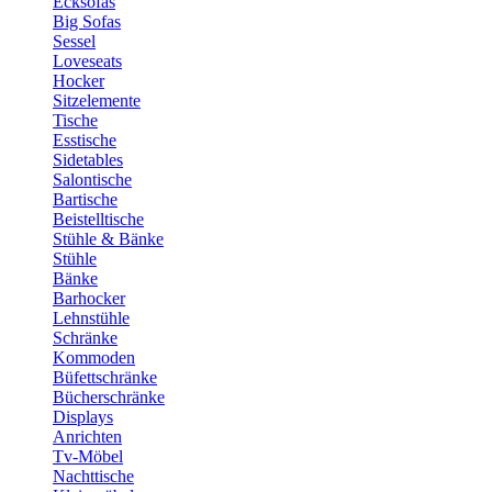
Ecksofas
Big Sofas
Sessel
Loveseats
Hocker
Sitzelemente
Tische
Esstische
Sidetables
Salontische
Bartische
Beistelltische
Stühle & Bänke
Stühle
Bänke
Barhocker
Lehnstühle
Schränke
Kommoden
Büfettschränke
Bücherschränke
Displays
Anrichten
Tv-Möbel
Nachttische