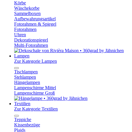
Körbe
Wäschekorbe
Sammelboxen
Aufbewahrungsartikel
Fotorahmen & Spiegel
Fotorahmen
Uhren
Dekorationspiegel
Multi-Fotorahmen
Lampen
Zur Kategorie Lampen
Tischlampen
Stehlampen
Hängelampen
Lampenschirme Mittel
Lampenschirme Groß
Textilien
Zur Kategorie Textilien
Teppiche
Kissenbezüge
Plaids