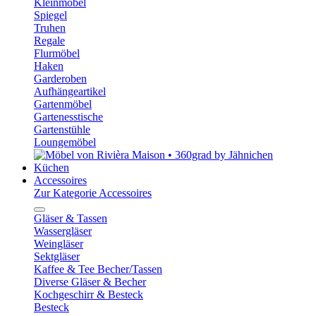
Kleinmöbel
Spiegel
Truhen
Regale
Flurmöbel
Haken
Garderoben
Aufhängeartikel
Gartenmöbel
Gartenesstische
Gartenstühle
Loungemöbel
Küchen
Accessoires
Zur Kategorie Accessoires
Gläser & Tassen
Wassergläser
Weingläser
Sektgläser
Kaffee & Tee Becher/Tassen
Diverse Gläser & Becher
Kochgeschirr & Besteck
Besteck