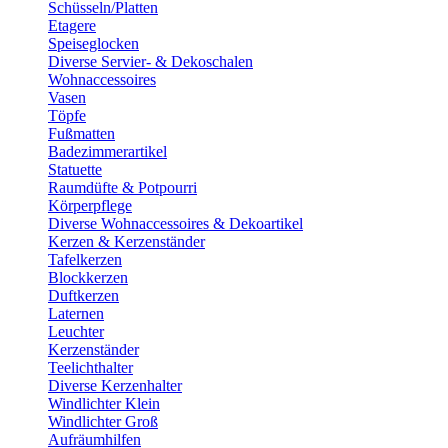
Schüsseln/Platten
Etagere
Speiseglocken
Diverse Servier- & Dekoschalen
Wohnaccessoires
Vasen
Töpfe
Fußmatten
Badezimmerartikel
Statuette
Raumdüfte & Potpourri
Körperpflege
Diverse Wohnaccessoires & Dekoartikel
Kerzen & Kerzenständer
Tafelkerzen
Blockkerzen
Duftkerzen
Laternen
Leuchter
Kerzenständer
Teelichthalter
Diverse Kerzenhalter
Windlichter Klein
Windlichter Groß
Aufräumhilfen