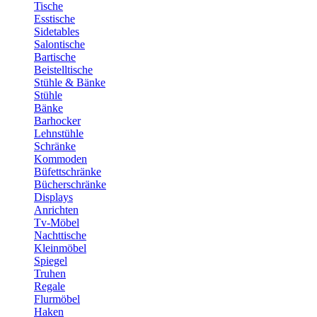
Tische
Esstische
Sidetables
Salontische
Bartische
Beistelltische
Stühle & Bänke
Stühle
Bänke
Barhocker
Lehnstühle
Schränke
Kommoden
Büfettschränke
Bücherschränke
Displays
Anrichten
Tv-Möbel
Nachttische
Kleinmöbel
Spiegel
Truhen
Regale
Flurmöbel
Haken