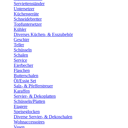
Serviettenständer
Untersetzer
Küchengeräte
Schneidebretter
Topfuntersetzer
Kühler
Diverses Küchen- & Esszubehör
Geschirr
Teller
Schüsseln
Schalen
Service
Eierbecher
Flaschen
Butterschalen
Öl/Essig Set
Salz- & Pfefferstreuer
Karaffen
Servier- & Dekoplatten
Schüsseln/Platten
Etagere
Speiseglocken
Diverse Servier- & Dekoschalen
Wohnaccessoires
Vasen