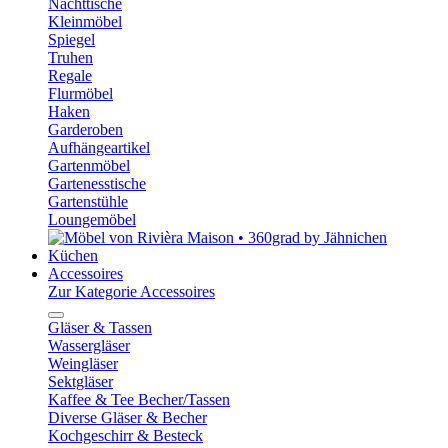
Nachttische
Kleinmöbel
Spiegel
Truhen
Regale
Flurmöbel
Haken
Garderoben
Aufhängeartikel
Gartenmöbel
Gartenesstische
Gartenstühle
Loungemöbel
Küchen
Accessoires
Zur Kategorie Accessoires
Gläser & Tassen
Wassergläser
Weingläser
Sektgläser
Kaffee & Tee Becher/Tassen
Diverse Gläser & Becher
Kochgeschirr & Besteck