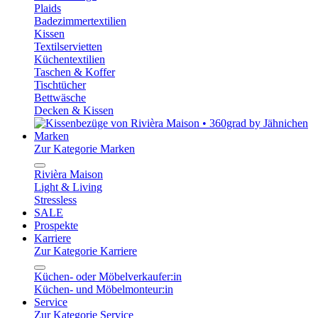
Plaids
Badezimmertextilien
Kissen
Textilservietten
Küchentextilien
Taschen & Koffer
Tischtücher
Bettwäsche
Decken & Kissen
Marken
Zur Kategorie Marken
Rivièra Maison
Light & Living
Stressless
SALE
Prospekte
Karriere
Zur Kategorie Karriere
Küchen- oder Möbelverkaufer:in
Küchen- und Möbelmonteur:in
Service
Zur Kategorie Service