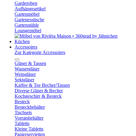
Garderoben
Aufhängeartikel
Gartenmöbel
Gartenesstische
Gartenstühle
Loungemöbel
Küchen
Accessoires
Zur Kategorie Accessoires
Gläser & Tassen
Wassergläser
Weingläser
Sektgläser
Kaffee & Tee Becher/Tassen
Diverse Gläser & Becher
Kochgeschirr & Besteck
Besteck
Besteckbehälter
Tischsets
Vorratsbehälter
Tabletts
Kleine Tabletts
Papierservietten