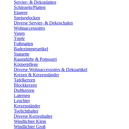
Servier- & Dekoplatten
Schüsseln/Platten
Etagere
Speiseglocken
Diverse Servier- & Dekoschalen
Wohnaccessoires
Vasen
Töpfe
Fußmatten
Badezimmerartikel
Statuette
Raumdüfte & Potpourri
Körperpflege
Diverse Wohnaccessoires & Dekoartikel
Kerzen & Kerzenständer
Tafelkerzen
Blockkerzen
Duftkerzen
Laternen
Leuchter
Kerzenständer
Teelichthalter
Diverse Kerzenhalter
Windlichter Klein
Windlichter Groß