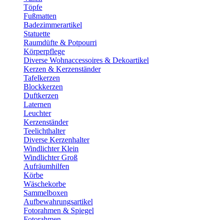
Töpfe
Fußmatten
Badezimmerartikel
Statuette
Raumdüfte & Potpourri
Körperpflege
Diverse Wohnaccessoires & Dekoartikel
Kerzen & Kerzenständer
Tafelkerzen
Blockkerzen
Duftkerzen
Laternen
Leuchter
Kerzenständer
Teelichthalter
Diverse Kerzenhalter
Windlichter Klein
Windlichter Groß
Aufräumhilfen
Körbe
Wäschekorbe
Sammelboxen
Aufbewahrungsartikel
Fotorahmen & Spiegel
Fotorahmen