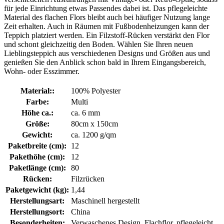
für jede Einrichtung etwas Passendes dabei ist. Das pflegeleichte
Material des flachen Flors bleibt auch bei häufiger Nutzung lange
Zeit erhalten. Auch in Räumen mit Fußbodenheizungen kann der
Teppich platziert werden. Ein Filzstoff-Rücken verstärkt den Flor
und schont gleichzeitig den Boden. Wählen Sie Ihren neuen
Lieblingsteppich aus verschiedenen Designs und Größen aus und
genießen Sie den Anblick schon bald in Ihrem Eingangsbereich,
Wohn- oder Esszimmer.
Material::
100% Polyester
Farbe:
Multi
Höhe ca.:
ca. 6 mm
Größe:
80cm x 150cm
Gewicht:
ca. 1200 g/qm
Paketbreite (cm):
12
Pakethöhe (cm):
12
Paketlänge (cm):
80
Rücken:
Filzrücken
Paketgewicht (kg):
1,44
Herstellungsart:
Maschinell hergestellt
Herstellungsort:
China
Besonderheiten:
Verwaschenes Design, Flachflor, pflegeleicht