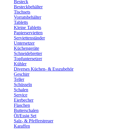
Besteck
Besteckbehälter
Tischsets
Vorratsbehälter
Tabletts
Kleine Tabletts
Papierservietten
Serviettenständer
Untersetzer
Küchengeräte
Schneidebretter
Topfuntersetzer
Kühler
Diverses Küchen- & Esszubehör
Geschirr
Teller
Schüsseln
Schalen
Service
Eierbecher
Flaschen
Butterschalen
Öl/Essig Set
Salz- & Pfefferstreuer
Karaffen