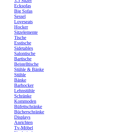
3.5 Sitzer
Ecksofas
Big Sofas
Sessel
Loveseats
Hocker
Sitzelemente
Tische
Esstische
Sidetables
Salontische
Bartische
Beistelltische
Stühle & Bänke
Stühle
Bänke
Barhocker
Lehnstühle
Schränke
Kommoden
Büfettschränke
Bücherschränke
Displays
Anrichten
Tv-Möbel