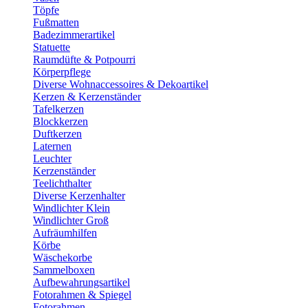
Töpfe
Fußmatten
Badezimmerartikel
Statuette
Raumdüfte & Potpourri
Körperpflege
Diverse Wohnaccessoires & Dekoartikel
Kerzen & Kerzenständer
Tafelkerzen
Blockkerzen
Duftkerzen
Laternen
Leuchter
Kerzenständer
Teelichthalter
Diverse Kerzenhalter
Windlichter Klein
Windlichter Groß
Aufräumhilfen
Körbe
Wäschekorbe
Sammelboxen
Aufbewahrungsartikel
Fotorahmen & Spiegel
Fotorahmen