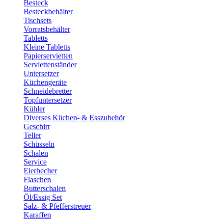
Besteck
Besteckbehälter
Tischsets
Vorratsbehälter
Tabletts
Kleine Tabletts
Papierservietten
Serviettenständer
Untersetzer
Küchengeräte
Schneidebretter
Topfuntersetzer
Kühler
Diverses Küchen- & Esszubehör
Geschirr
Teller
Schüsseln
Schalen
Service
Eierbecher
Flaschen
Butterschalen
Öl/Essig Set
Salz- & Pfefferstreuer
Karaffen