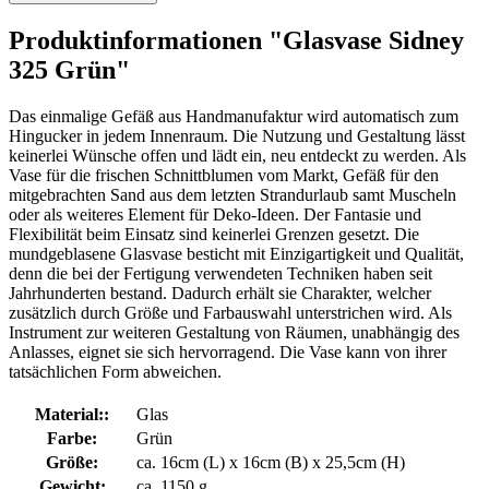
Produktinformationen "Glasvase Sidney
325 Grün"
Das einmalige Gefäß aus Handmanufaktur wird automatisch zum
Hingucker in jedem Innenraum. Die Nutzung und Gestaltung lässt
keinerlei Wünsche offen und lädt ein, neu entdeckt zu werden. Als
Vase für die frischen Schnittblumen vom Markt, Gefäß für den
mitgebrachten Sand aus dem letzten Strandurlaub samt Muscheln
oder als weiteres Element für Deko-Ideen. Der Fantasie und
Flexibilität beim Einsatz sind keinerlei Grenzen gesetzt. Die
mundgeblasene Glasvase besticht mit Einzigartigkeit und Qualität,
denn die bei der Fertigung verwendeten Techniken haben seit
Jahrhunderten bestand. Dadurch erhält sie Charakter, welcher
zusätzlich durch Größe und Farbauswahl unterstrichen wird. Als
Instrument zur weiteren Gestaltung von Räumen, unabhängig des
Anlasses, eignet sie sich hervorragend. Die Vase kann von ihrer
tatsächlichen Form abweichen.
Material::
Glas
Farbe:
Grün
Größe:
ca. 16cm (L) x 16cm (B) x 25,5cm (H)
Gewicht:
ca. 1150 g