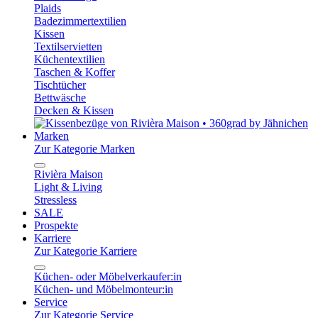
Plaids
Badezimmertextilien
Kissen
Textilservietten
Küchentextilien
Taschen & Koffer
Tischtücher
Bettwäsche
Decken & Kissen
Marken
Zur Kategorie Marken
Rivièra Maison
Light & Living
Stressless
SALE
Prospekte
Karriere
Zur Kategorie Karriere
Küchen- oder Möbelverkaufer:in
Küchen- und Möbelmonteur:in
Service
Zur Kategorie Service