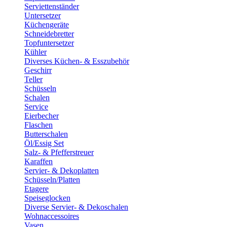
Serviettenständer
Untersetzer
Küchengeräte
Schneidebretter
Topfuntersetzer
Kühler
Diverses Küchen- & Esszubehör
Geschirr
Teller
Schüsseln
Schalen
Service
Eierbecher
Flaschen
Butterschalen
Öl/Essig Set
Salz- & Pfefferstreuer
Karaffen
Servier- & Dekoplatten
Schüsseln/Platten
Etagere
Speiseglocken
Diverse Servier- & Dekoschalen
Wohnaccessoires
Vasen