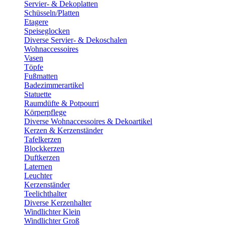
Servier- & Dekoplatten
Schüsseln/Platten
Etagere
Speiseglocken
Diverse Servier- & Dekoschalen
Wohnaccessoires
Vasen
Töpfe
Fußmatten
Badezimmerartikel
Statuette
Raumdüfte & Potpourri
Körperpflege
Diverse Wohnaccessoires & Dekoartikel
Kerzen & Kerzenständer
Tafelkerzen
Blockkerzen
Duftkerzen
Laternen
Leuchter
Kerzenständer
Teelichthalter
Diverse Kerzenhalter
Windlichter Klein
Windlichter Groß