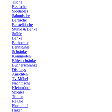
Tische
Esstische
Sidetables
Salontische
Bartische
Beistelltische
Stühle & Bänke
Stühle
Bänke
Barhocker
Lehnstühle
Schränke
Kommoden
Büfettschränke
Bücherschränke
Displays
Anrichten
Tv-Möbel
Nachttische
Kleinmöbel
Spiegel
Truhen
Regale
Flurmöbel
Haken