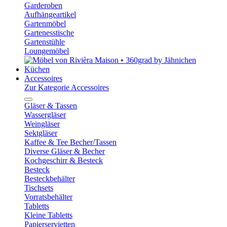
Garderoben
Aufhängeartikel
Gartenmöbel
Gartenesstische
Gartenstühle
Loungemöbel
Küchen
Accessoires
Zur Kategorie Accessoires
Gläser & Tassen
Wassergläser
Weingläser
Sektgläser
Kaffee & Tee Becher/Tassen
Diverse Gläser & Becher
Kochgeschirr & Besteck
Besteck
Besteckbehälter
Tischsets
Vorratsbehälter
Tabletts
Kleine Tabletts
Papierservietten