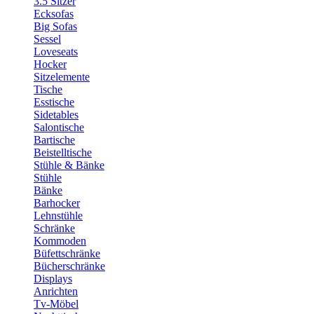
3.5 Sitzer
Ecksofas
Big Sofas
Sessel
Loveseats
Hocker
Sitzelemente
Tische
Esstische
Sidetables
Salontische
Bartische
Beistelltische
Stühle & Bänke
Stühle
Bänke
Barhocker
Lehnstühle
Schränke
Kommoden
Büfettschränke
Bücherschränke
Displays
Anrichten
Tv-Möbel