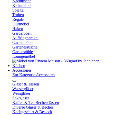
Nachttische
Kleinmöbel
Spiegel
Truhen
Regale
Flurmöbel
Haken
Garderoben
Aufhängeartikel
Gartenmöbel
Gartenesstische
Gartenstühle
Loungemöbel
Küchen
Accessoires
Zur Kategorie Accessoires
Gläser & Tassen
Wassergläser
Weingläser
Sektgläser
Kaffee & Tee Becher/Tassen
Diverse Gläser & Becher
Kochgeschirr & Besteck