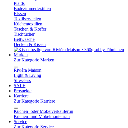
Plaids
Badezimmertextilien
Kissen
Textilservietten
Küchentextilien
Taschen & Koffer
Tischtücher
Bettwäsche
Decken & Kissen
Marken
Zur Kategorie Marken
Rivièra Maison
Light & Living
Stressless
SALE
Prospekte
Karriere
Zur Kategorie Karriere
Küchen- oder Möbelverkaufer:in
Küchen- und Möbelmonteur:in
Service
Zur Kategorie Service