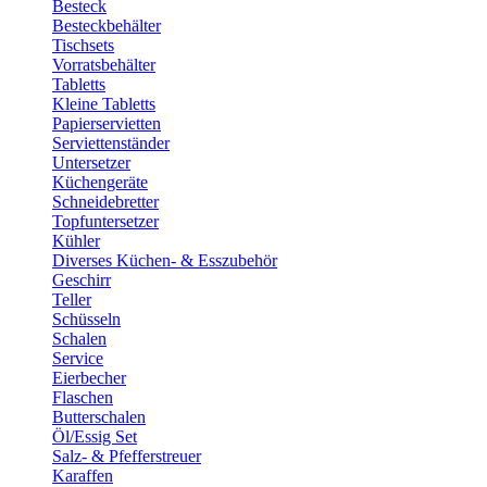
Besteck
Besteckbehälter
Tischsets
Vorratsbehälter
Tabletts
Kleine Tabletts
Papierservietten
Serviettenständer
Untersetzer
Küchengeräte
Schneidebretter
Topfuntersetzer
Kühler
Diverses Küchen- & Esszubehör
Geschirr
Teller
Schüsseln
Schalen
Service
Eierbecher
Flaschen
Butterschalen
Öl/Essig Set
Salz- & Pfefferstreuer
Karaffen