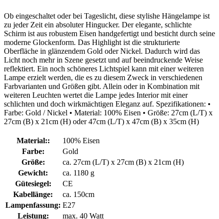
Ob eingeschaltet oder bei Tageslicht, diese stylishe Hängelampe ist
zu jeder Zeit ein absoluter Hingucker. Der elegante, schlichte
Schirm ist aus robustem Eisen handgefertigt und besticht durch seine
moderne Glockenform. Das Highlight ist die strukturierte
Oberfläche in glänzendem Gold oder Nickel. Dadurch wird das
Licht noch mehr in Szene gesetzt und auf beeindruckende Weise
reflektiert. Ein noch schöneres Lichtspiel kann mit einer weiteren
Lampe erzielt werden, die es zu diesem Zweck in verschiedenen
Farbvarianten und Größen gibt. Allein oder in Kombination mit
weiteren Leuchten wertet die Lampe jedes Interior mit einer
schlichten und doch wirkmächtigen Eleganz auf. Spezifikationen: •
Farbe: Gold / Nickel • Material: 100% Eisen • Größe: 27cm (L/T) x
27cm (B) x 21cm (H) oder 47cm (L/T) x 47cm (B) x 35cm (H)
Material::
100% Eisen
Farbe:
Gold
Größe:
ca. 27cm (L/T) x 27cm (B) x 21cm (H)
Gewicht:
ca. 1180 g
Gütesiegel:
CE
Kabellänge:
ca. 150cm
Lampenfassung:
E27
Leistung:
max. 40 Watt