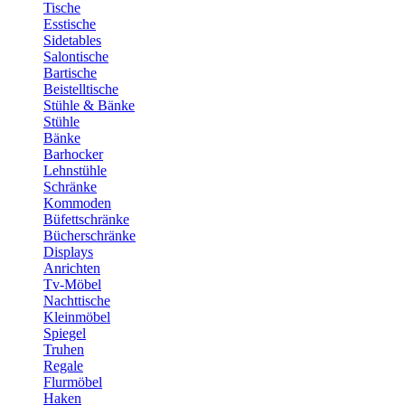
Tische
Esstische
Sidetables
Salontische
Bartische
Beistelltische
Stühle & Bänke
Stühle
Bänke
Barhocker
Lehnstühle
Schränke
Kommoden
Büfettschränke
Bücherschränke
Displays
Anrichten
Tv-Möbel
Nachttische
Kleinmöbel
Spiegel
Truhen
Regale
Flurmöbel
Haken