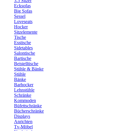
3.5 Sitzer
Ecksofas
Big Sofas
Sessel
Loveseats
Hocker
Sitzelemente
Tische
Esstische
Sidetables
Salontische
Bartische
Beistelltische
Stühle & Bänke
Stühle
Bänke
Barhocker
Lehnstühle
Schränke
Kommoden
Büfettschränke
Bücherschränke
Displays
Anrichten
Tv-Möbel