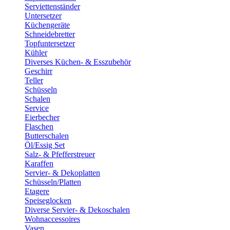
Serviettenständer
Untersetzer
Küchengeräte
Schneidebretter
Topfuntersetzer
Kühler
Diverses Küchen- & Esszubehör
Geschirr
Teller
Schüsseln
Schalen
Service
Eierbecher
Flaschen
Butterschalen
Öl/Essig Set
Salz- & Pfefferstreuer
Karaffen
Servier- & Dekoplatten
Schüsseln/Platten
Etagere
Speiseglocken
Diverse Servier- & Dekoschalen
Wohnaccessoires
Vasen