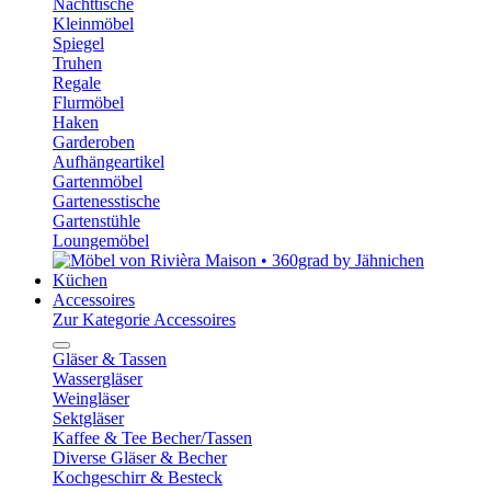
Nachttische
Kleinmöbel
Spiegel
Truhen
Regale
Flurmöbel
Haken
Garderoben
Aufhängeartikel
Gartenmöbel
Gartenesstische
Gartenstühle
Loungemöbel
Küchen
Accessoires
Zur Kategorie Accessoires
Gläser & Tassen
Wassergläser
Weingläser
Sektgläser
Kaffee & Tee Becher/Tassen
Diverse Gläser & Becher
Kochgeschirr & Besteck