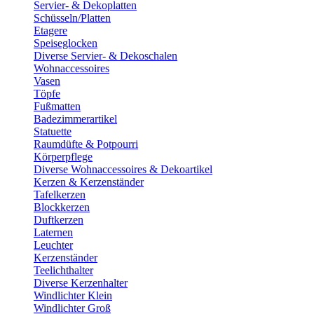
Servier- & Dekoplatten
Schüsseln/Platten
Etagere
Speiseglocken
Diverse Servier- & Dekoschalen
Wohnaccessoires
Vasen
Töpfe
Fußmatten
Badezimmerartikel
Statuette
Raumdüfte & Potpourri
Körperpflege
Diverse Wohnaccessoires & Dekoartikel
Kerzen & Kerzenständer
Tafelkerzen
Blockkerzen
Duftkerzen
Laternen
Leuchter
Kerzenständer
Teelichthalter
Diverse Kerzenhalter
Windlichter Klein
Windlichter Groß