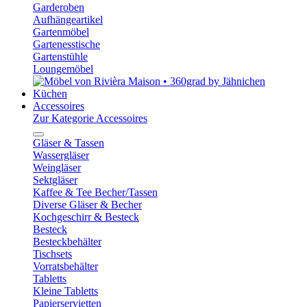
Garderoben
Aufhängeartikel
Gartenmöbel
Gartenesstische
Gartenstühle
Loungemöbel
Küchen
Accessoires
Zur Kategorie Accessoires
Gläser & Tassen
Wassergläser
Weingläser
Sektgläser
Kaffee & Tee Becher/Tassen
Diverse Gläser & Becher
Kochgeschirr & Besteck
Besteck
Besteckbehälter
Tischsets
Vorratsbehälter
Tabletts
Kleine Tabletts
Papierservietten