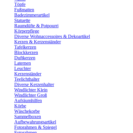
Töpfe
Fußmatten
Badezimmerartikel
Statuette
Raumdüfte & Potpourri
Körperpflege
Diverse Wohnaccessoires & Dekoartikel
Kerzen & Kerzenständer
Tafelkerzen
Blockkerzen
Duftkerzen
Laternen
Leuchter
Kerzenständer
Teelichthalter
Diverse Kerzenhalter
Windlichter Klein
Windlichter Groß
Aufräumhilfen
Körbe
Wäschekorbe
Sammelboxen
Aufbewahrungsartikel
Fotorahmen & Spiegel
Fotorahmen