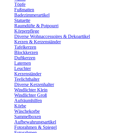
Töpfe
Fußmatten
Badezimmerartikel
Statuette
Raumdüfte & Potpourri
Körperpflege
Diverse Wohnaccessoires & Dekoartikel
Kerzen & Kerzenständer
Tafelkerzen
Blockkerzen
Duftkerzen
Laternen
Leuchter
Kerzenständer
Teelichthalter
Diverse Kerzenhalter
Windlichter Klein
Windlichter Groß
Aufräumhilfen
Körbe
Wäschekorbe
Sammelboxen
Aufbewahrungsartikel
Fotorahmen & Spiegel
Fotorahmen