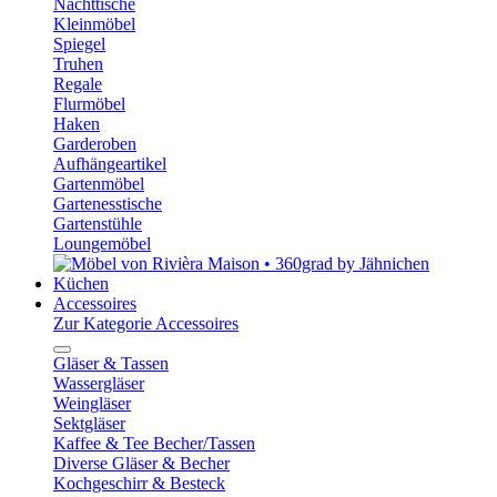
Nachttische
Kleinmöbel
Spiegel
Truhen
Regale
Flurmöbel
Haken
Garderoben
Aufhängeartikel
Gartenmöbel
Gartenesstische
Gartenstühle
Loungemöbel
Küchen
Accessoires
Zur Kategorie Accessoires
Gläser & Tassen
Wassergläser
Weingläser
Sektgläser
Kaffee & Tee Becher/Tassen
Diverse Gläser & Becher
Kochgeschirr & Besteck