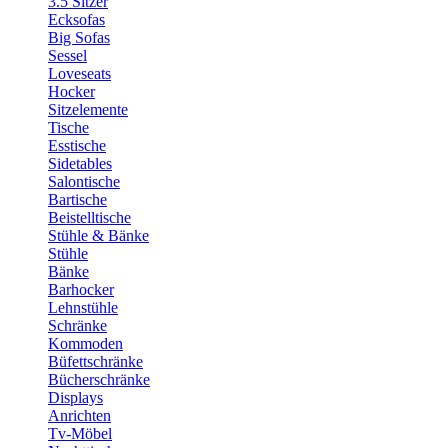
3.5 Sitzer
Ecksofas
Big Sofas
Sessel
Loveseats
Hocker
Sitzelemente
Tische
Esstische
Sidetables
Salontische
Bartische
Beistelltische
Stühle & Bänke
Stühle
Bänke
Barhocker
Lehnstühle
Schränke
Kommoden
Büfettschränke
Bücherschränke
Displays
Anrichten
Tv-Möbel