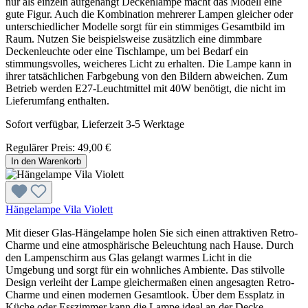
nur als einzeln aufgehängt Deckenlampe macht das Modell eine
gute Figur. Auch die Kombination mehrerer Lampen gleicher oder
unterschiedlicher Modelle sorgt für ein stimmiges Gesamtbild im
Raum. Nutzen Sie beispielsweise zusätzlich eine dimmbare
Deckenleuchte oder eine Tischlampe, um bei Bedarf ein
stimmungsvolles, weicheres Licht zu erhalten. Die Lampe kann in
ihrer tatsächlichen Farbgebung von den Bildern abweichen. Zum
Betrieb werden E27-Leuchtmittel mit 40W benötigt, die nicht im
Lieferumfang enthalten.
Sofort verfügbar, Lieferzeit 3-5 Werktage
Regulärer Preis:
49,00 €
In den Warenkorb
Hängelampe Vila Violett
Mit dieser Glas-Hängelampe holen Sie sich einen attraktiven Retro-
Charme und eine atmosphärische Beleuchtung nach Hause. Durch
den Lampenschirm aus Glas gelangt warmes Licht in die
Umgebung und sorgt für ein wohnliches Ambiente. Das stilvolle
Design verleiht der Lampe gleichermaßen einen angesagten Retro-
Charme und einen modernen Gesamtlook. Über dem Essplatz in
Küche oder Esszimmer kann die Lampe ideal an der Decke