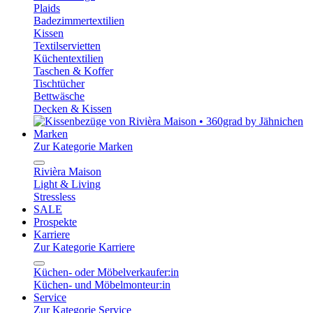
Plaids
Badezimmertextilien
Kissen
Textilservietten
Küchentextilien
Taschen & Koffer
Tischtücher
Bettwäsche
Decken & Kissen
Marken
Zur Kategorie Marken
Rivièra Maison
Light & Living
Stressless
SALE
Prospekte
Karriere
Zur Kategorie Karriere
Küchen- oder Möbelverkaufer:in
Küchen- und Möbelmonteur:in
Service
Zur Kategorie Service