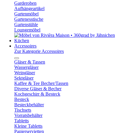
Garderoben
Aufhängeartikel
Gartenmöbel
Gartenesstische
Gartenstühle
Loungemöbel
Küchen
Accessoires
Zur Kategorie Accessoires
Gläser & Tassen
Wassergläser
Weingläser
Sektgläser
Kaffee & Tee Becher/Tassen
Diverse Gläser & Becher
Kochgeschirr & Besteck
Besteck
Besteckbehälter
Tischsets
Vorratsbehälter
Tabletts
Kleine Tabletts
Papierservietten