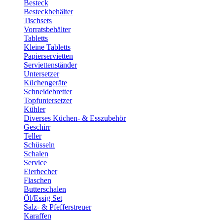
Besteck
Besteckbehälter
Tischsets
Vorratsbehälter
Tabletts
Kleine Tabletts
Papierservietten
Serviettenständer
Untersetzer
Küchengeräte
Schneidebretter
Topfuntersetzer
Kühler
Diverses Küchen- & Esszubehör
Geschirr
Teller
Schüsseln
Schalen
Service
Eierbecher
Flaschen
Butterschalen
Öl/Essig Set
Salz- & Pfefferstreuer
Karaffen