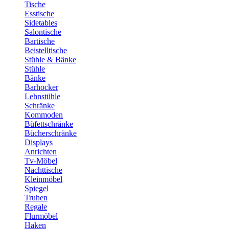
Tische
Esstische
Sidetables
Salontische
Bartische
Beistelltische
Stühle & Bänke
Stühle
Bänke
Barhocker
Lehnstühle
Schränke
Kommoden
Büfettschränke
Bücherschränke
Displays
Anrichten
Tv-Möbel
Nachttische
Kleinmöbel
Spiegel
Truhen
Regale
Flurmöbel
Haken