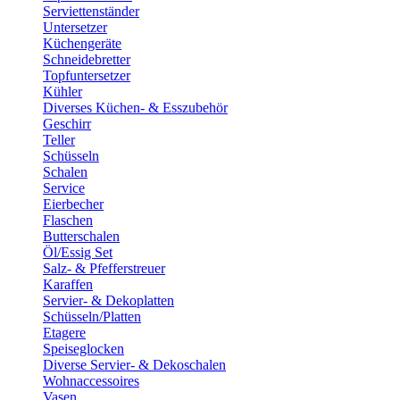
Serviettenständer
Untersetzer
Küchengeräte
Schneidebretter
Topfuntersetzer
Kühler
Diverses Küchen- & Esszubehör
Geschirr
Teller
Schüsseln
Schalen
Service
Eierbecher
Flaschen
Butterschalen
Öl/Essig Set
Salz- & Pfefferstreuer
Karaffen
Servier- & Dekoplatten
Schüsseln/Platten
Etagere
Speiseglocken
Diverse Servier- & Dekoschalen
Wohnaccessoires
Vasen