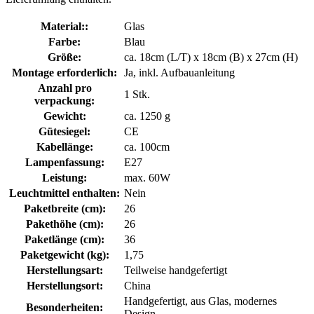
Material::
Glas
Farbe:
Blau
Größe:
ca. 18cm (L/T) x 18cm (B) x 27cm (H)
Montage erforderlich:
Ja, inkl. Aufbauanleitung
Anzahl pro
1 Stk.
verpackung:
Gewicht:
ca. 1250 g
Gütesiegel:
CE
Kabellänge:
ca. 100cm
Lampenfassung:
E27
Leistung:
max. 60W
Leuchtmittel enthalten:
Nein
Paketbreite (cm):
26
Pakethöhe (cm):
26
Paketlänge (cm):
36
Paketgewicht (kg):
1,75
Herstellungsart:
Teilweise handgefertigt
Herstellungsort:
China
Handgefertigt, aus Glas, modernes
Besonderheiten:
Design