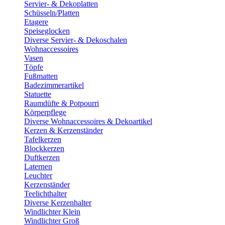
Servier- & Dekoplatten
Schüsseln/Platten
Etagere
Speiseglocken
Diverse Servier- & Dekoschalen
Wohnaccessoires
Vasen
Töpfe
Fußmatten
Badezimmerartikel
Statuette
Raumdüfte & Potpourri
Körperpflege
Diverse Wohnaccessoires & Dekoartikel
Kerzen & Kerzenständer
Tafelkerzen
Blockkerzen
Duftkerzen
Laternen
Leuchter
Kerzenständer
Teelichthalter
Diverse Kerzenhalter
Windlichter Klein
Windlichter Groß