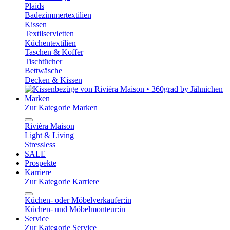
Plaids
Badezimmertextilien
Kissen
Textilservietten
Küchentextilien
Taschen & Koffer
Tischtücher
Bettwäsche
Decken & Kissen
Marken
Zur Kategorie Marken
Rivièra Maison
Light & Living
Stressless
SALE
Prospekte
Karriere
Zur Kategorie Karriere
Küchen- oder Möbelverkaufer:in
Küchen- und Möbelmonteur:in
Service
Zur Kategorie Service