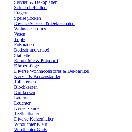
Servier- & Dekoplatten
Schüsseln/Platten
Etagere
Speiseglocken
Diverse Servier- & Dekoschalen
Wohnaccessoires
Vasen
Töpfe
Fußmatten
Badezimmerartikel
Statuette
Raumdüfte & Potpourri
Körperpflege
Diverse Wohnaccessoires & Dekoartikel
Kerzen & Kerzenständer
Tafelkerzen
Blockkerzen
Duftkerzen
Laternen
Leuchter
Kerzenständer
Teelichthalter
Diverse Kerzenhalter
Windlichter Klein
Windlichter Groß