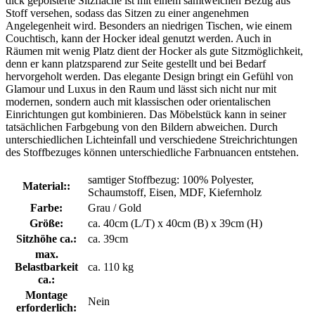
dick gepolsterte Sitzfläche ist mit einem samtweichen Bezug aus
Stoff versehen, sodass das Sitzen zu einer angenehmen
Angelegenheit wird. Besonders an niedrigen Tischen, wie einem
Couchtisch, kann der Hocker ideal genutzt werden. Auch in
Räumen mit wenig Platz dient der Hocker als gute Sitzmöglichkeit,
denn er kann platzsparend zur Seite gestellt und bei Bedarf
hervorgeholt werden. Das elegante Design bringt ein Gefühl von
Glamour und Luxus in den Raum und lässt sich nicht nur mit
modernen, sondern auch mit klassischen oder orientalischen
Einrichtungen gut kombinieren. Das Möbelstück kann in seiner
tatsächlichen Farbgebung von den Bildern abweichen. Durch
unterschiedlichen Lichteinfall und verschiedene Streichrichtungen
des Stoffbezuges können unterschiedliche Farbnuancen entstehen.
samtiger Stoffbezug: 100% Polyester,
Material::
Schaumstoff, Eisen, MDF, Kiefernholz
Farbe:
Grau / Gold
Größe:
ca. 40cm (L/T) x 40cm (B) x 39cm (H)
Sitzhöhe ca.:
ca. 39cm
max.
Belastbarkeit
ca. 110 kg
ca.:
Montage
Nein
erforderlich: