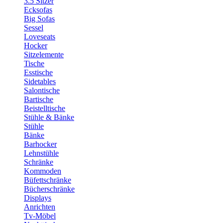
3.5 Sitzer
Ecksofas
Big Sofas
Sessel
Loveseats
Hocker
Sitzelemente
Tische
Esstische
Sidetables
Salontische
Bartische
Beistelltische
Stühle & Bänke
Stühle
Bänke
Barhocker
Lehnstühle
Schränke
Kommoden
Büfettschränke
Bücherschränke
Displays
Anrichten
Tv-Möbel