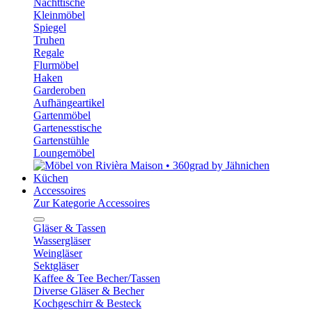
Nachttische
Kleinmöbel
Spiegel
Truhen
Regale
Flurmöbel
Haken
Garderoben
Aufhängeartikel
Gartenmöbel
Gartenesstische
Gartenstühle
Loungemöbel
Küchen
Accessoires
Zur Kategorie Accessoires
Gläser & Tassen
Wassergläser
Weingläser
Sektgläser
Kaffee & Tee Becher/Tassen
Diverse Gläser & Becher
Kochgeschirr & Besteck