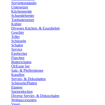
Serviettenständer
Untersetzer
Küchengeräte
Schneidebretter
Topfuntersetzer
Kühler
Diverses Küchen- & Esszubehör
Geschirr
Teller
Schüsseln
Schalen
Service
Eierbecher
Flaschen
Butterschalen
Öl/Essig Set
Salz- & Pfefferstreuer
Karaffen
Servier- & Dekoplatten
Schüsseln/Platten
Etagere
Speiseglocken
Diverse Servier- & Dekoschalen
Wohnaccessoires
Vasen