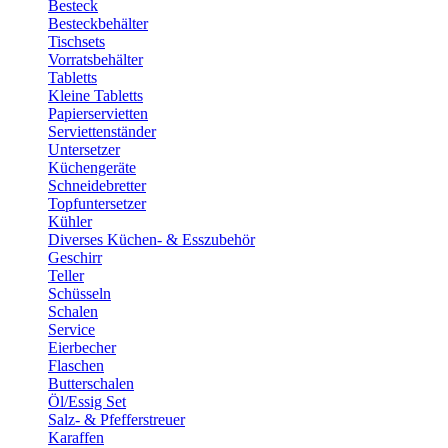
Besteck
Besteckbehälter
Tischsets
Vorratsbehälter
Tabletts
Kleine Tabletts
Papierservietten
Serviettenständer
Untersetzer
Küchengeräte
Schneidebretter
Topfuntersetzer
Kühler
Diverses Küchen- & Esszubehör
Geschirr
Teller
Schüsseln
Schalen
Service
Eierbecher
Flaschen
Butterschalen
Öl/Essig Set
Salz- & Pfefferstreuer
Karaffen