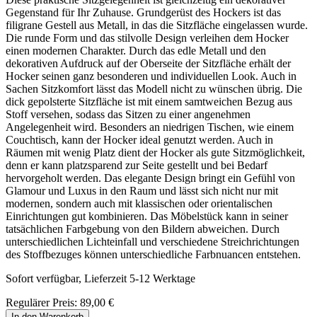
Gegenstand für Ihr Zuhause. Grundgerüst des Hockers ist das
filigrane Gestell aus Metall, in das die Sitzfläche eingelassen wurde.
Die runde Form und das stilvolle Design verleihen dem Hocker
einen modernen Charakter. Durch das edle Metall und den
dekorativen Aufdruck auf der Oberseite der Sitzfläche erhält der
Hocker seinen ganz besonderen und individuellen Look. Auch in
Sachen Sitzkomfort lässt das Modell nicht zu wünschen übrig. Die
dick gepolsterte Sitzfläche ist mit einem samtweichen Bezug aus
Stoff versehen, sodass das Sitzen zu einer angenehmen
Angelegenheit wird. Besonders an niedrigen Tischen, wie einem
Couchtisch, kann der Hocker ideal genutzt werden. Auch in
Räumen mit wenig Platz dient der Hocker als gute Sitzmöglichkeit,
denn er kann platzsparend zur Seite gestellt und bei Bedarf
hervorgeholt werden. Das elegante Design bringt ein Gefühl von
Glamour und Luxus in den Raum und lässt sich nicht nur mit
modernen, sondern auch mit klassischen oder orientalischen
Einrichtungen gut kombinieren. Das Möbelstück kann in seiner
tatsächlichen Farbgebung von den Bildern abweichen. Durch
unterschiedlichen Lichteinfall und verschiedene Streichrichtungen
des Stoffbezuges können unterschiedliche Farbnuancen entstehen.
Sofort verfügbar, Lieferzeit 5-12 Werktage
Regulärer Preis:
89,00 €
In den Warenkorb