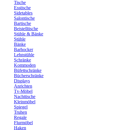
Tische
Esstische
Sidetables
Salontische
Bartische
Beistelltische
Stühle & Bänke
Stühle
Bänke
Barhocker
Lehnstühle
Schränke
Kommoden
Büfettschränke
Bücherschränke
Displays
Anrichten
Tv-Möbel
Nachttische
Kleinmöbel
Spiegel
Truhen
Regale
Flurmöbel
Haken