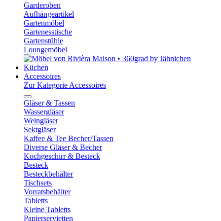
Garderoben
Aufhängeartikel
Gartenmöbel
Gartenesstische
Gartenstühle
Loungemöbel
Küchen
Accessoires
Zur Kategorie Accessoires
Gläser & Tassen
Wassergläser
Weingläser
Sektgläser
Kaffee & Tee Becher/Tassen
Diverse Gläser & Becher
Kochgeschirr & Besteck
Besteck
Besteckbehälter
Tischsets
Vorratsbehälter
Tabletts
Kleine Tabletts
Papierservietten