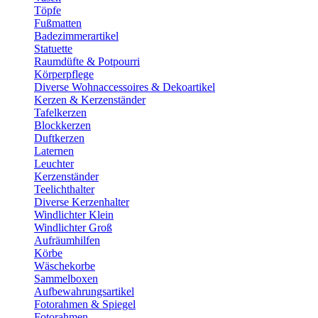
Töpfe
Fußmatten
Badezimmerartikel
Statuette
Raumdüfte & Potpourri
Körperpflege
Diverse Wohnaccessoires & Dekoartikel
Kerzen & Kerzenständer
Tafelkerzen
Blockkerzen
Duftkerzen
Laternen
Leuchter
Kerzenständer
Teelichthalter
Diverse Kerzenhalter
Windlichter Klein
Windlichter Groß
Aufräumhilfen
Körbe
Wäschekorbe
Sammelboxen
Aufbewahrungsartikel
Fotorahmen & Spiegel
Fotorahmen