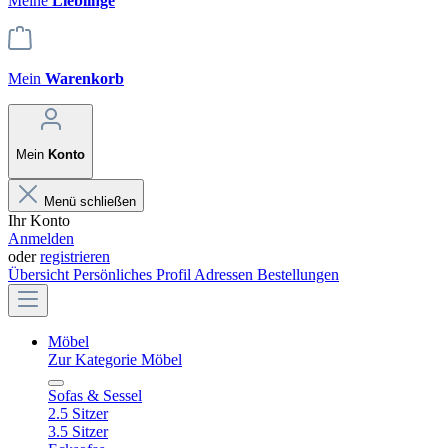
Meine
Lieblinge
Mein
Warenkorb
Mein
Konto
Menü schließen
Ihr Konto
Anmelden
oder
registrieren
Übersicht
Persönliches Profil
Adressen
Bestellungen
Möbel
Zur Kategorie Möbel
Sofas & Sessel
2.5 Sitzer
3.5 Sitzer