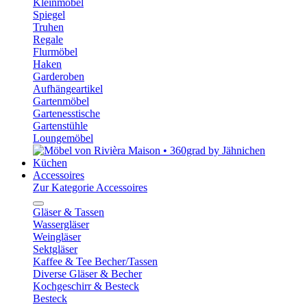
Kleinmöbel
Spiegel
Truhen
Regale
Flurmöbel
Haken
Garderoben
Aufhängeartikel
Gartenmöbel
Gartenesstische
Gartenstühle
Loungemöbel
Küchen
Accessoires
Zur Kategorie Accessoires
Gläser & Tassen
Wassergläser
Weingläser
Sektgläser
Kaffee & Tee Becher/Tassen
Diverse Gläser & Becher
Kochgeschirr & Besteck
Besteck