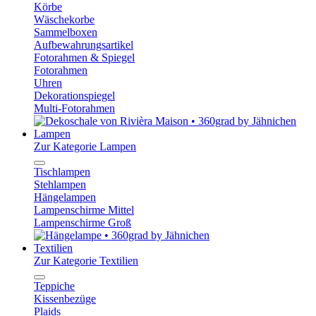
Körbe
Wäschekorbe
Sammelboxen
Aufbewahrungsartikel
Fotorahmen & Spiegel
Fotorahmen
Uhren
Dekorationspiegel
Multi-Fotorahmen
Lampen
Zur Kategorie Lampen
Tischlampen
Stehlampen
Hängelampen
Lampenschirme Mittel
Lampenschirme Groß
Textilien
Zur Kategorie Textilien
Teppiche
Kissenbezüge
Plaids