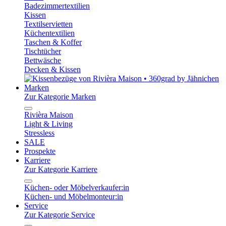
Badezimmertextilien
Kissen
Textilservietten
Küchentextilien
Taschen & Koffer
Tischtücher
Bettwäsche
Decken & Kissen
Marken
Zur Kategorie Marken
Rivièra Maison
Light & Living
Stressless
SALE
Prospekte
Karriere
Zur Kategorie Karriere
Küchen- oder Möbelverkaufer:in
Küchen- und Möbelmonteur:in
Service
Zur Kategorie Service