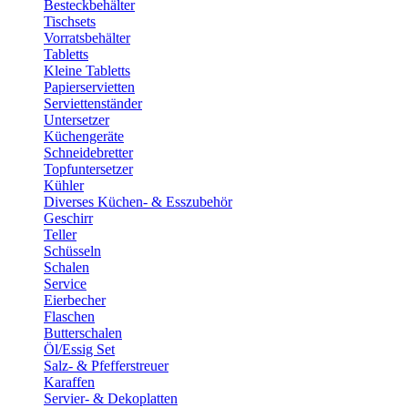
Besteckbehälter
Tischsets
Vorratsbehälter
Tabletts
Kleine Tabletts
Papierservietten
Serviettenständer
Untersetzer
Küchengeräte
Schneidebretter
Topfuntersetzer
Kühler
Diverses Küchen- & Esszubehör
Geschirr
Teller
Schüsseln
Schalen
Service
Eierbecher
Flaschen
Butterschalen
Öl/Essig Set
Salz- & Pfefferstreuer
Karaffen
Servier- & Dekoplatten