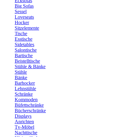
Ecksofas
Big Sofas
Sessel
Loveseats
Hocker
Sitzelemente
Tische
Esstische
Sidetables
Salontische
Bartische
Beistelltische
Stühle & Bänke
Stühle
Bänke
Barhocker
Lehnstühle
Schränke
Kommoden
Büfettschränke
Bücherschränke
Displays
Anrichten
Tv-Möbel
Nachttische