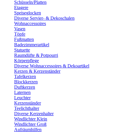
Schüsseln/Platten
Etagere
Speiseglocken
Diverse Servier- & Dekoschalen
Wohnaccessoires
Vasen
Töpfe
Fußmatten
Badezimmerartikel
Statuette
Raumdüfte & Potpourri
Körperpflege
Diverse Wohnaccessoires & Dekoartikel
Kerzen & Kerzenständer
Tafelkerzen
Blockkerzen
Duftkerzen
Laternen
Leuchter
Kerzenständer
Teelichthalter
Diverse Kerzenhalter
Windlichter Klein
Windlichter Groß
Aufräumhilfen