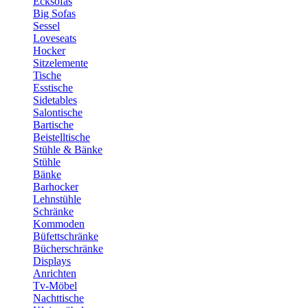
Ecksofas
Big Sofas
Sessel
Loveseats
Hocker
Sitzelemente
Tische
Esstische
Sidetables
Salontische
Bartische
Beistelltische
Stühle & Bänke
Stühle
Bänke
Barhocker
Lehnstühle
Schränke
Kommoden
Büfettschränke
Bücherschränke
Displays
Anrichten
Tv-Möbel
Nachttische