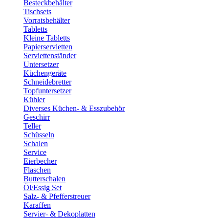
Besteckbehälter
Tischsets
Vorratsbehälter
Tabletts
Kleine Tabletts
Papierservietten
Serviettenständer
Untersetzer
Küchengeräte
Schneidebretter
Topfuntersetzer
Kühler
Diverses Küchen- & Esszubehör
Geschirr
Teller
Schüsseln
Schalen
Service
Eierbecher
Flaschen
Butterschalen
Öl/Essig Set
Salz- & Pfefferstreuer
Karaffen
Servier- & Dekoplatten