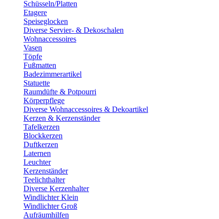
Schüsseln/Platten
Etagere
Speiseglocken
Diverse Servier- & Dekoschalen
Wohnaccessoires
Vasen
Töpfe
Fußmatten
Badezimmerartikel
Statuette
Raumdüfte & Potpourri
Körperpflege
Diverse Wohnaccessoires & Dekoartikel
Kerzen & Kerzenständer
Tafelkerzen
Blockkerzen
Duftkerzen
Laternen
Leuchter
Kerzenständer
Teelichthalter
Diverse Kerzenhalter
Windlichter Klein
Windlichter Groß
Aufräumhilfen