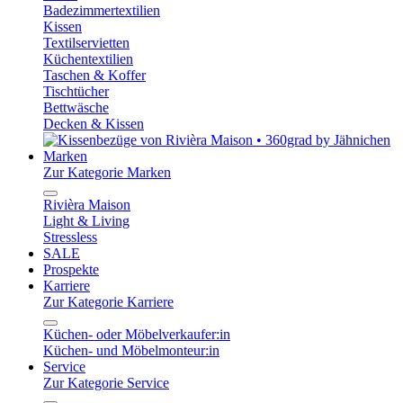
Badezimmertextilien
Kissen
Textilservietten
Küchentextilien
Taschen & Koffer
Tischtücher
Bettwäsche
Decken & Kissen
Marken
Zur Kategorie Marken
Rivièra Maison
Light & Living
Stressless
SALE
Prospekte
Karriere
Zur Kategorie Karriere
Küchen- oder Möbelverkaufer:in
Küchen- und Möbelmonteur:in
Service
Zur Kategorie Service