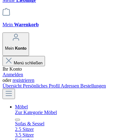
Meine
Lieblinge
Mein
Warenkorb
Mein
Konto
Menü schließen
Ihr Konto
Anmelden
oder
registrieren
Übersicht
Persönliches Profil
Adressen
Bestellungen
Möbel
Zur Kategorie Möbel
Sofas & Sessel
2.5 Sitzer
3.5 Sitzer