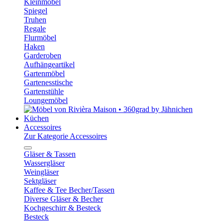
Kleinmöbel
Spiegel
Truhen
Regale
Flurmöbel
Haken
Garderoben
Aufhängeartikel
Gartenmöbel
Gartenesstische
Gartenstühle
Loungemöbel
Küchen
Accessoires
Zur Kategorie Accessoires
Gläser & Tassen
Wassergläser
Weingläser
Sektgläser
Kaffee & Tee Becher/Tassen
Diverse Gläser & Becher
Kochgeschirr & Besteck
Besteck