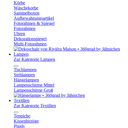
Körbe
Wäschekorbe
Sammelboxen
Aufbewahrungsartikel
Fotorahmen & Spiegel
Fotorahmen
Uhren
Dekorationspiegel
Multi-Fotorahmen
Lampen
Zur Kategorie Lampen
Tischlampen
Stehlampen
Hängelampen
Lampenschirme Mittel
Lampenschirme Groß
Textilien
Zur Kategorie Textilien
Teppiche
Kissenbezüge
Plaids