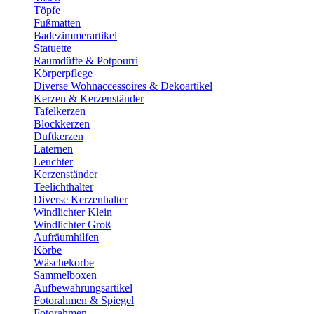
Töpfe
Fußmatten
Badezimmerartikel
Statuette
Raumdüfte & Potpourri
Körperpflege
Diverse Wohnaccessoires & Dekoartikel
Kerzen & Kerzenständer
Tafelkerzen
Blockkerzen
Duftkerzen
Laternen
Leuchter
Kerzenständer
Teelichthalter
Diverse Kerzenhalter
Windlichter Klein
Windlichter Groß
Aufräumhilfen
Körbe
Wäschekorbe
Sammelboxen
Aufbewahrungsartikel
Fotorahmen & Spiegel
Fotorahmen