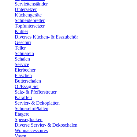
Serviettenständer
Untersetzer
Küchengeräte
Schneidebretter
Topfuntersetzer
Kühler
Diverses Küchen- & Esszubehör
Geschirr
Teller
Schüsseln
Schalen
Service
Eierbecher
Flaschen
Butterschalen
Öl/Essig Set
Salz- & Pfefferstreuer
Karaffen
Servier- & Dekoplatten
Schüsseln/Platten
Etagere
Speiseglocken
Diverse Servier- & Dekoschalen
Wohnaccessoires
Vasen