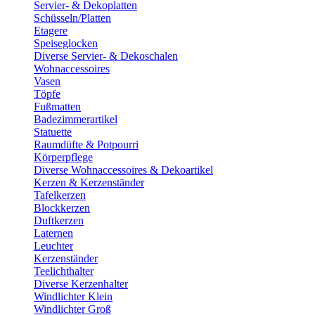
Servier- & Dekoplatten
Schüsseln/Platten
Etagere
Speiseglocken
Diverse Servier- & Dekoschalen
Wohnaccessoires
Vasen
Töpfe
Fußmatten
Badezimmerartikel
Statuette
Raumdüfte & Potpourri
Körperpflege
Diverse Wohnaccessoires & Dekoartikel
Kerzen & Kerzenständer
Tafelkerzen
Blockkerzen
Duftkerzen
Laternen
Leuchter
Kerzenständer
Teelichthalter
Diverse Kerzenhalter
Windlichter Klein
Windlichter Groß