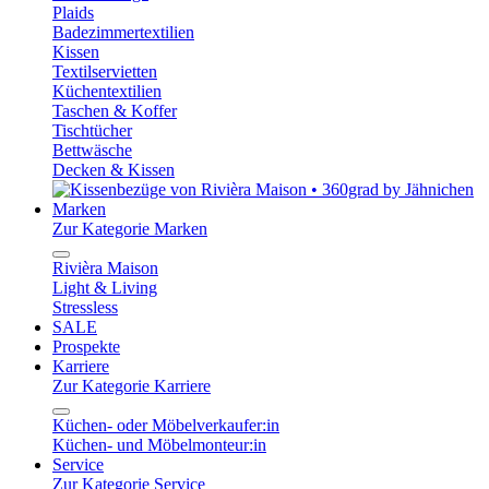
Plaids
Badezimmertextilien
Kissen
Textilservietten
Küchentextilien
Taschen & Koffer
Tischtücher
Bettwäsche
Decken & Kissen
Marken
Zur Kategorie Marken
Rivièra Maison
Light & Living
Stressless
SALE
Prospekte
Karriere
Zur Kategorie Karriere
Küchen- oder Möbelverkaufer:in
Küchen- und Möbelmonteur:in
Service
Zur Kategorie Service