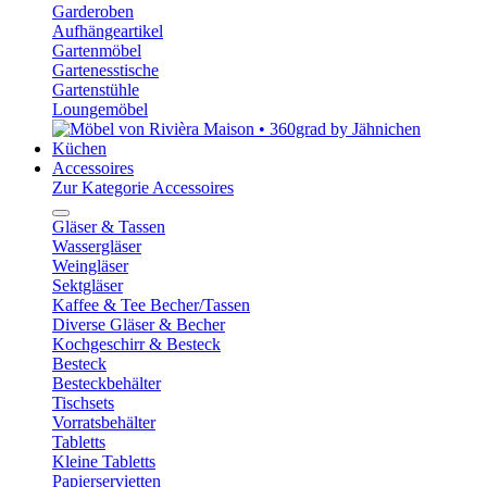
Garderoben
Aufhängeartikel
Gartenmöbel
Gartenesstische
Gartenstühle
Loungemöbel
Küchen
Accessoires
Zur Kategorie Accessoires
Gläser & Tassen
Wassergläser
Weingläser
Sektgläser
Kaffee & Tee Becher/Tassen
Diverse Gläser & Becher
Kochgeschirr & Besteck
Besteck
Besteckbehälter
Tischsets
Vorratsbehälter
Tabletts
Kleine Tabletts
Papierservietten