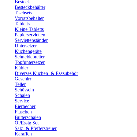
Besteck
Besteckbehälter
Tischsets
Vorratsbehälter
Tabletts
Kleine Tabletts
Papierservietten
Serviettenständer
Untersetzer
Küchengeräte
Schneidebretter
Topfuntersetzer
Kühler
Diverses Küchen- & Esszubehör
Geschirr
Teller
Schüsseln
Schalen
Service
Eierbecher
Flaschen
Butterschalen
Öl/Essig Set
Salz- & Pfefferstreuer
Karaffen