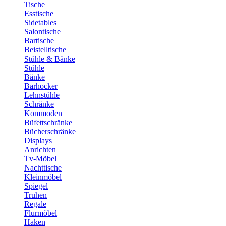
Tische
Esstische
Sidetables
Salontische
Bartische
Beistelltische
Stühle & Bänke
Stühle
Bänke
Barhocker
Lehnstühle
Schränke
Kommoden
Büfettschränke
Bücherschränke
Displays
Anrichten
Tv-Möbel
Nachttische
Kleinmöbel
Spiegel
Truhen
Regale
Flurmöbel
Haken