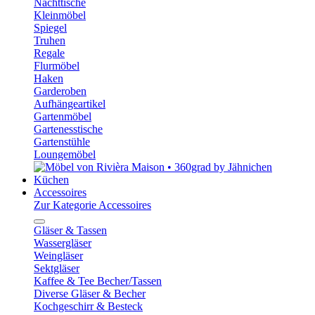
Nachttische
Kleinmöbel
Spiegel
Truhen
Regale
Flurmöbel
Haken
Garderoben
Aufhängeartikel
Gartenmöbel
Gartenesstische
Gartenstühle
Loungemöbel
Küchen
Accessoires
Zur Kategorie Accessoires
Gläser & Tassen
Wassergläser
Weingläser
Sektgläser
Kaffee & Tee Becher/Tassen
Diverse Gläser & Becher
Kochgeschirr & Besteck