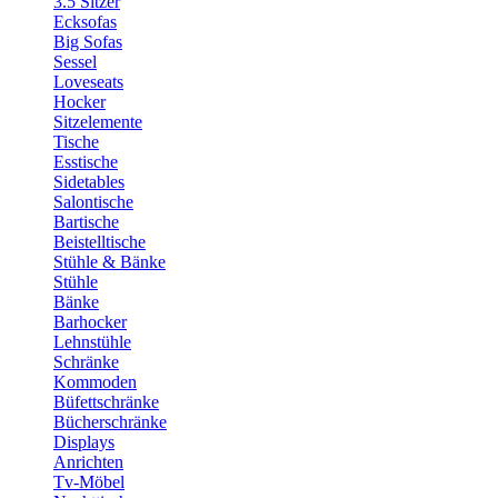
3.5 Sitzer
Ecksofas
Big Sofas
Sessel
Loveseats
Hocker
Sitzelemente
Tische
Esstische
Sidetables
Salontische
Bartische
Beistelltische
Stühle & Bänke
Stühle
Bänke
Barhocker
Lehnstühle
Schränke
Kommoden
Büfettschränke
Bücherschränke
Displays
Anrichten
Tv-Möbel