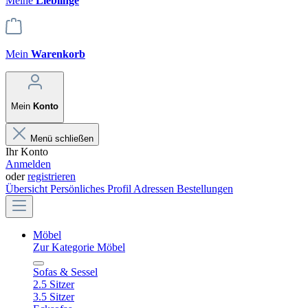
Meine
Lieblinge
Mein
Warenkorb
Mein
Konto
Menü schließen
Ihr Konto
Anmelden
oder
registrieren
Übersicht
Persönliches Profil
Adressen
Bestellungen
Möbel
Zur Kategorie Möbel
Sofas & Sessel
2.5 Sitzer
3.5 Sitzer