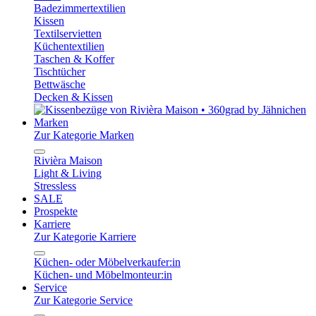
Badezimmertextilien
Kissen
Textilservietten
Küchentextilien
Taschen & Koffer
Tischtücher
Bettwäsche
Decken & Kissen
Marken
Zur Kategorie Marken
Rivièra Maison
Light & Living
Stressless
SALE
Prospekte
Karriere
Zur Kategorie Karriere
Küchen- oder Möbelverkaufer:in
Küchen- und Möbelmonteur:in
Service
Zur Kategorie Service