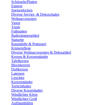
Schüsseln/Platten
Etagere
Speiseglocken
Diverse Servier- & Dekoschalen
Wohnaccessoires
Vasen
Töpfe
Fußmatten
Badezimmerartikel
Statuette
Raumdüfte & Potpourri
Körperpflege
Diverse Wohnaccessoires & Dekoartikel
Kerzen & Kerzenständer
Tafelkerzen
Blockkerzen
Duftkerzen
Laternen
Leuchter
Kerzenständer
Teelichthalter
Diverse Kerzenhalter
Windlichter Klein
Windlichter Groß
Aufräumhilfen