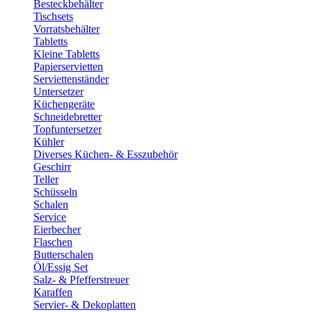
Besteckbehälter
Tischsets
Vorratsbehälter
Tabletts
Kleine Tabletts
Papierservietten
Serviettenständer
Untersetzer
Küchengeräte
Schneidebretter
Topfuntersetzer
Kühler
Diverses Küchen- & Esszubehör
Geschirr
Teller
Schüsseln
Schalen
Service
Eierbecher
Flaschen
Butterschalen
Öl/Essig Set
Salz- & Pfefferstreuer
Karaffen
Servier- & Dekoplatten