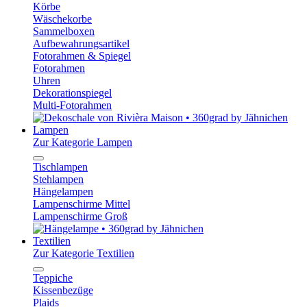
Körbe
Wäschekorbe
Sammelboxen
Aufbewahrungsartikel
Fotorahmen & Spiegel
Fotorahmen
Uhren
Dekorationspiegel
Multi-Fotorahmen
Lampen
Zur Kategorie Lampen
Tischlampen
Stehlampen
Hängelampen
Lampenschirme Mittel
Lampenschirme Groß
Textilien
Zur Kategorie Textilien
Teppiche
Kissenbezüge
Plaids