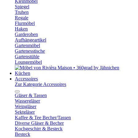
Kleinmöbel
Spiegel
Truhen
Regale
Flurmöbel
Haken
Garderoben
Aufhängeartikel
Gartenmöbel
Gartenesstische
Gartenstühle
Loungemöbel
Küchen
Accessoires
Zur Kategorie Accessoires
Gläser & Tassen
Wassergläser
Weingläser
Sektgläser
Kaffee & Tee Becher/Tassen
Diverse Gläser & Becher
Kochgeschirr & Besteck
Besteck