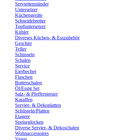
Serviettenständer
Untersetzer
Küchengeräte
Schneidebretter
Topfuntersetzer
Kühler
Diverses Küchen- & Esszubehör
Geschirr
Teller
Schüsseln
Schalen
Service
Eierbecher
Flaschen
Butterschalen
Öl/Essig Set
Salz- & Pfefferstreuer
Karaffen
Servier- & Dekoplatten
Schüsseln/Platten
Etagere
Speiseglocken
Diverse Servier- & Dekoschalen
Wohnaccessoires
Vasen