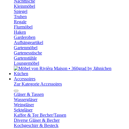
Nachttische
Kleinmöbel
Spiegel
Truhen
Regale
Flurmöbel
Haken
Garderoben
Aufhängeartikel
Gartenmöbel
Gartenesstische
Gartenstühle
Loungemöbel
Küchen
Accessoires
Zur Kategorie Accessoires
Gläser & Tassen
Wassergläser
Weingläser
Sektgläser
Kaffee & Tee Becher/Tassen
Diverse Gläser & Becher
Kochgeschirr & Besteck