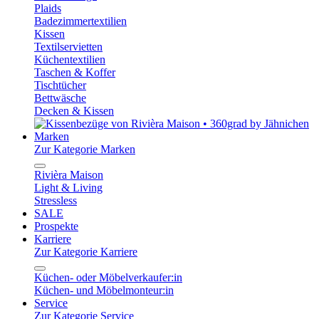
Plaids
Badezimmertextilien
Kissen
Textilservietten
Küchentextilien
Taschen & Koffer
Tischtücher
Bettwäsche
Decken & Kissen
Marken
Zur Kategorie Marken
Rivièra Maison
Light & Living
Stressless
SALE
Prospekte
Karriere
Zur Kategorie Karriere
Küchen- oder Möbelverkaufer:in
Küchen- und Möbelmonteur:in
Service
Zur Kategorie Service