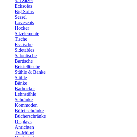
3.5 Sitzer
Ecksofas
Big Sofas
Sessel
Loveseats
Hocker
Sitzelemente
Tische
Esstische
Sidetables
Salontische
Bartische
Beistelltische
Stühle & Bänke
Stühle
Bänke
Barhocker
Lehnstühle
Schränke
Kommoden
Büfettschränke
Bücherschränke
Displays
Anrichten
Tv-Möbel