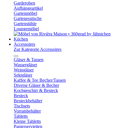
Garderoben
Aufhängeartikel
Gartenmöbel
Gartenesstische
Gartenstühle
Loungemöbel
Küchen
Accessoires
Zur Kategorie Accessoires
Gläser & Tassen
Wassergläser
Weingläser
Sektgläser
Kaffee & Tee Becher/Tassen
Diverse Gläser & Becher
Kochgeschirr & Besteck
Besteck
Besteckbehälter
Tischsets
Vorratsbehälter
Tabletts
Kleine Tabletts
Papierservietten