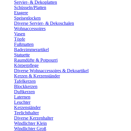
Servier- & Dekoplatten
Schüsseln/Platten
Etagere
Speiseglocken
Diverse Servier- & Dekoschalen
Wohnaccessoires
Vasen
Töpfe
Fußmatten
Badezimmerartikel
Statuette
Raumdüfte & Potpourri
Körperpflege
Diverse Wohnaccessoires & Dekoartikel
Kerzen & Kerzenständer
Tafelkerzen
Blockkerzen
Duftkerzen
Laternen
Leuchter
Kerzenständer
Teelichthalter
Diverse Kerzenhalter
Windlichter Klein
Windlichter Groß