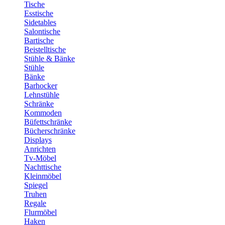
Tische
Esstische
Sidetables
Salontische
Bartische
Beistelltische
Stühle & Bänke
Stühle
Bänke
Barhocker
Lehnstühle
Schränke
Kommoden
Büfettschränke
Bücherschränke
Displays
Anrichten
Tv-Möbel
Nachttische
Kleinmöbel
Spiegel
Truhen
Regale
Flurmöbel
Haken