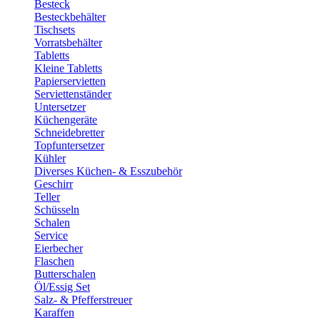
Besteck
Besteckbehälter
Tischsets
Vorratsbehälter
Tabletts
Kleine Tabletts
Papierservietten
Serviettenständer
Untersetzer
Küchengeräte
Schneidebretter
Topfuntersetzer
Kühler
Diverses Küchen- & Esszubehör
Geschirr
Teller
Schüsseln
Schalen
Service
Eierbecher
Flaschen
Butterschalen
Öl/Essig Set
Salz- & Pfefferstreuer
Karaffen