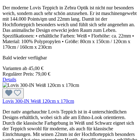
Der moderne Lovis Teppich in Zebra Optik ist nicht nur besonders
weich, sondern auch sehr schön anzusehen. Er ist maschinengewebt
mit 144.000 Points/qm und 22mm lang. Damit ist der
Hochflorteppich besonders weich und fühlt sich sehr angenehm an.
Das animalische Design erweckt jeden Raum zum Leben.
Spezifikationen: • erhältliche Farben: Weiß • Florhöhe: ca. 22mm •
Material: 100% Polypropylen • Größe: 80cm x 150cm / 120cm x
170cm / 160cm x 230cm
Bald wieder verfügbar
Varianten ab
45,00 €
Regulärer Preis:
79,00 €
Details
Lovis 300-IN Weiß 120cm x 170cm
Der nativ angehauchte Lovis Teppich ist in 4 unterschiedlichen
Designs erhältlich, wobei sich alle am Ethno-Look orientieren.
Durch die klassische Farbgebung in Weiß und Schwarz eignet sich
der Teppich sowohl für moderne, als auch für klassische
Einrichtungen. Mit seinen 22mm ist der Hochflorteppich besonders
weich und hat eine angenehme Haptik. Spezifikationen: • erhältliche