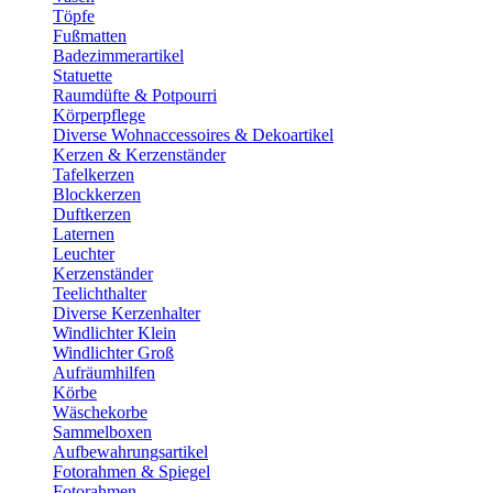
Töpfe
Fußmatten
Badezimmerartikel
Statuette
Raumdüfte & Potpourri
Körperpflege
Diverse Wohnaccessoires & Dekoartikel
Kerzen & Kerzenständer
Tafelkerzen
Blockkerzen
Duftkerzen
Laternen
Leuchter
Kerzenständer
Teelichthalter
Diverse Kerzenhalter
Windlichter Klein
Windlichter Groß
Aufräumhilfen
Körbe
Wäschekorbe
Sammelboxen
Aufbewahrungsartikel
Fotorahmen & Spiegel
Fotorahmen