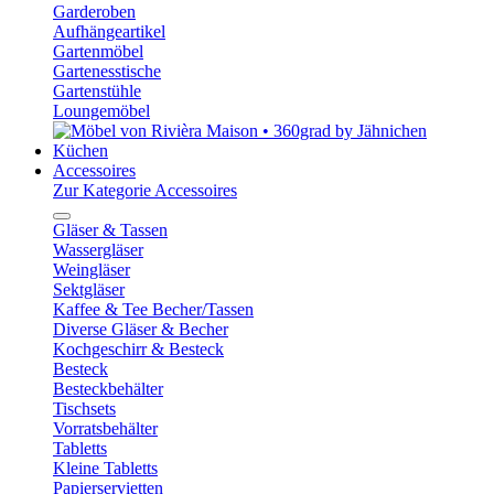
Garderoben
Aufhängeartikel
Gartenmöbel
Gartenesstische
Gartenstühle
Loungemöbel
Küchen
Accessoires
Zur Kategorie Accessoires
Gläser & Tassen
Wassergläser
Weingläser
Sektgläser
Kaffee & Tee Becher/Tassen
Diverse Gläser & Becher
Kochgeschirr & Besteck
Besteck
Besteckbehälter
Tischsets
Vorratsbehälter
Tabletts
Kleine Tabletts
Papierservietten