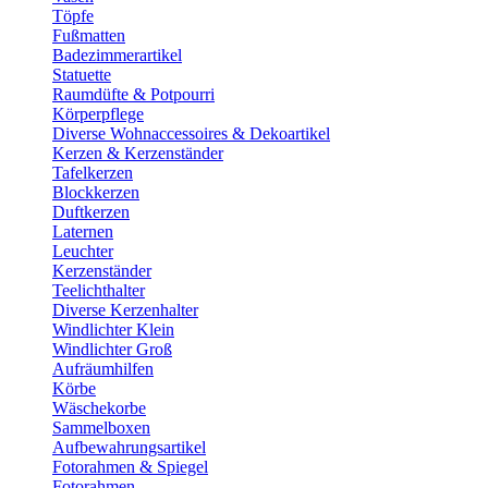
Töpfe
Fußmatten
Badezimmerartikel
Statuette
Raumdüfte & Potpourri
Körperpflege
Diverse Wohnaccessoires & Dekoartikel
Kerzen & Kerzenständer
Tafelkerzen
Blockkerzen
Duftkerzen
Laternen
Leuchter
Kerzenständer
Teelichthalter
Diverse Kerzenhalter
Windlichter Klein
Windlichter Groß
Aufräumhilfen
Körbe
Wäschekorbe
Sammelboxen
Aufbewahrungsartikel
Fotorahmen & Spiegel
Fotorahmen