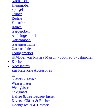
Nachttische
Kleinmöbel
Spiegel
Truhen
Regale
Flurmöbel
Haken
Garderoben
Aufhängeartikel
Gartenmöbel
Gartenesstische
Gartenstühle
Loungemöbel
Küchen
Accessoires
Zur Kategorie Accessoires
Gläser & Tassen
Wassergläser
Weingläser
Sektgläser
Kaffee & Tee Becher/Tassen
Diverse Gläser & Becher
Kochgeschirr & Besteck