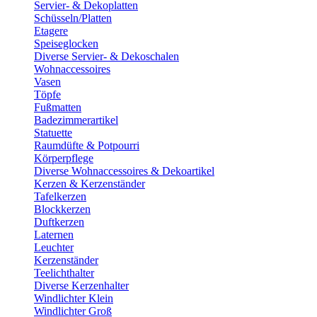
Servier- & Dekoplatten
Schüsseln/Platten
Etagere
Speiseglocken
Diverse Servier- & Dekoschalen
Wohnaccessoires
Vasen
Töpfe
Fußmatten
Badezimmerartikel
Statuette
Raumdüfte & Potpourri
Körperpflege
Diverse Wohnaccessoires & Dekoartikel
Kerzen & Kerzenständer
Tafelkerzen
Blockkerzen
Duftkerzen
Laternen
Leuchter
Kerzenständer
Teelichthalter
Diverse Kerzenhalter
Windlichter Klein
Windlichter Groß