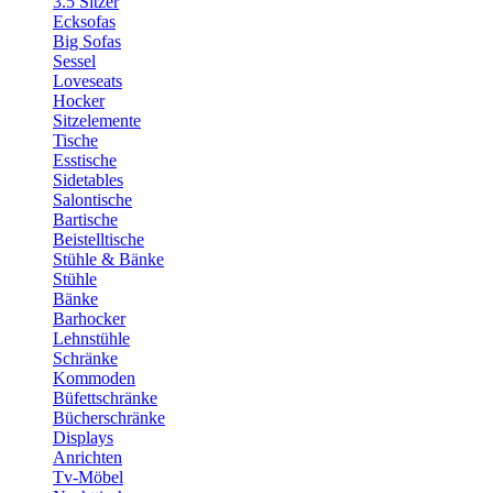
3.5 Sitzer
Ecksofas
Big Sofas
Sessel
Loveseats
Hocker
Sitzelemente
Tische
Esstische
Sidetables
Salontische
Bartische
Beistelltische
Stühle & Bänke
Stühle
Bänke
Barhocker
Lehnstühle
Schränke
Kommoden
Büfettschränke
Bücherschränke
Displays
Anrichten
Tv-Möbel