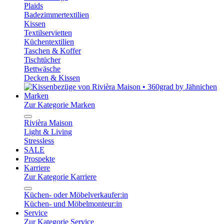
Plaids
Badezimmertextilien
Kissen
Textilservietten
Küchentextilien
Taschen & Koffer
Tischtücher
Bettwäsche
Decken & Kissen
Marken
Zur Kategorie Marken
Rivièra Maison
Light & Living
Stressless
SALE
Prospekte
Karriere
Zur Kategorie Karriere
Küchen- oder Möbelverkaufer:in
Küchen- und Möbelmonteur:in
Service
Zur Kategorie Service