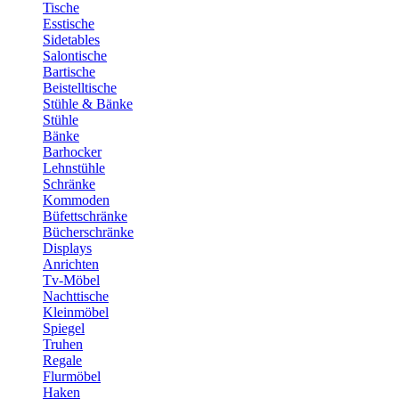
Tische
Esstische
Sidetables
Salontische
Bartische
Beistelltische
Stühle & Bänke
Stühle
Bänke
Barhocker
Lehnstühle
Schränke
Kommoden
Büfettschränke
Bücherschränke
Displays
Anrichten
Tv-Möbel
Nachttische
Kleinmöbel
Spiegel
Truhen
Regale
Flurmöbel
Haken