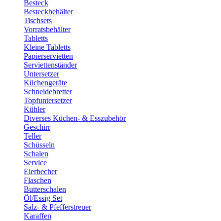
Besteck
Besteckbehälter
Tischsets
Vorratsbehälter
Tabletts
Kleine Tabletts
Papierservietten
Serviettenständer
Untersetzer
Küchengeräte
Schneidebretter
Topfuntersetzer
Kühler
Diverses Küchen- & Esszubehör
Geschirr
Teller
Schüsseln
Schalen
Service
Eierbecher
Flaschen
Butterschalen
Öl/Essig Set
Salz- & Pfefferstreuer
Karaffen