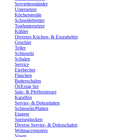
Serviettenständer
Untersetzer
Küchengeräte
Schneidebretter
Topfuntersetzer
Kühler
Diverses Küchen- & Esszubehör
Geschirr
Teller
Schüsseln
Schalen
Service
Eierbecher
Flaschen
Butterschalen
Öl/Essig Set
Salz- & Pfefferstreuer
Karaffen
Servier- & Dekoplatten
Schüsseln/Platten
Etagere
Speiseglocken
Diverse Servier- & Dekoschalen
Wohnaccessoires
Vasen