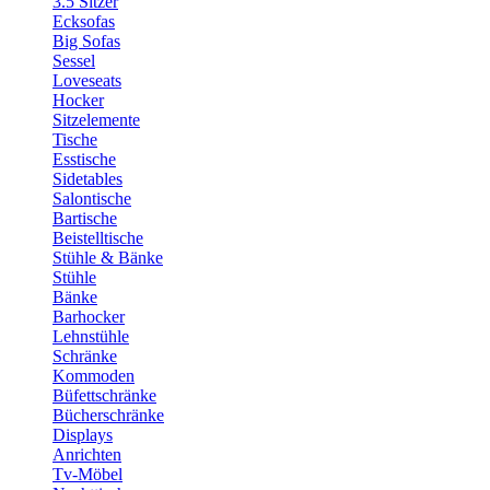
3.5 Sitzer
Ecksofas
Big Sofas
Sessel
Loveseats
Hocker
Sitzelemente
Tische
Esstische
Sidetables
Salontische
Bartische
Beistelltische
Stühle & Bänke
Stühle
Bänke
Barhocker
Lehnstühle
Schränke
Kommoden
Büfettschränke
Bücherschränke
Displays
Anrichten
Tv-Möbel