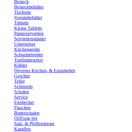
Besteck
Besteckbehälter
Tischsets
Vorratsbehälter
Tabletts
Kleine Tabletts
Papierservietten
Serviettenständer
Untersetzer
Küchengeräte
Schneidebretter
Topfuntersetzer
Kühler
Diverses Küchen- & Esszubehör
Geschirr
Teller
Schüsseln
Schalen
Service
Eierbecher
Flaschen
Butterschalen
Öl/Essig Set
Salz- & Pfefferstreuer
Karaffen