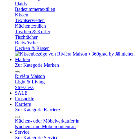
Plaids
Badezimmertextilien
Kissen
Textilservietten
Küchentextilien
Taschen & Koffer
Tischtücher
Bettwäsche
Decken & Kissen
Marken
Zur Kategorie Marken
Rivièra Maison
Light & Living
Stressless
SALE
Prospekte
Karriere
Zur Kategorie Karriere
Küchen- oder Möbelverkaufer:in
Küchen- und Möbelmonteur:in
Service
Zur Kategorie Service