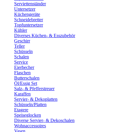
Serviettenständer
Untersetzer
Küchengeräte
Schneidebretter
Topfuntersetzer
Kühler
Diverses Küchen- & Esszubehör
Geschirr
Teller
Schüsseln
Schalen
Service
Eierbecher
Flaschen
Butterschalen
Öl/Essig Set
Salz- & Pfefferstreuer
Karaffen
Servier- & Dekoplatten
Schüsseln/Platten
Etagere
Speiseglocken
Diverse Servier- & Dekoschalen
Wohnaccessoires
Vasen