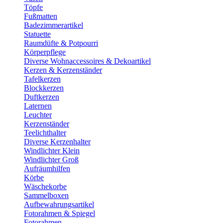
Töpfe
Fußmatten
Badezimmerartikel
Statuette
Raumdüfte & Potpourri
Körperpflege
Diverse Wohnaccessoires & Dekoartikel
Kerzen & Kerzenständer
Tafelkerzen
Blockkerzen
Duftkerzen
Laternen
Leuchter
Kerzenständer
Teelichthalter
Diverse Kerzenhalter
Windlichter Klein
Windlichter Groß
Aufräumhilfen
Körbe
Wäschekorbe
Sammelboxen
Aufbewahrungsartikel
Fotorahmen & Spiegel
Fotorahmen