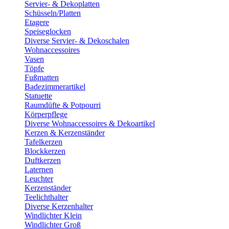
Servier- & Dekoplatten
Schüsseln/Platten
Etagere
Speiseglocken
Diverse Servier- & Dekoschalen
Wohnaccessoires
Vasen
Töpfe
Fußmatten
Badezimmerartikel
Statuette
Raumdüfte & Potpourri
Körperpflege
Diverse Wohnaccessoires & Dekoartikel
Kerzen & Kerzenständer
Tafelkerzen
Blockkerzen
Duftkerzen
Laternen
Leuchter
Kerzenständer
Teelichthalter
Diverse Kerzenhalter
Windlichter Klein
Windlichter Groß