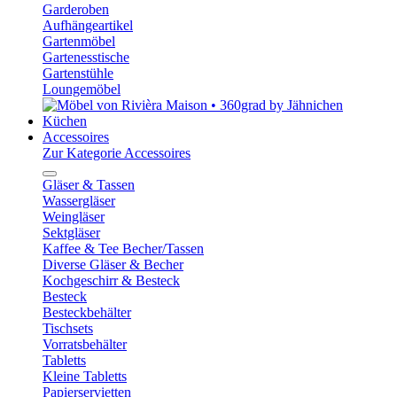
Garderoben
Aufhängeartikel
Gartenmöbel
Gartenesstische
Gartenstühle
Loungemöbel
Küchen
Accessoires
Zur Kategorie Accessoires
Gläser & Tassen
Wassergläser
Weingläser
Sektgläser
Kaffee & Tee Becher/Tassen
Diverse Gläser & Becher
Kochgeschirr & Besteck
Besteck
Besteckbehälter
Tischsets
Vorratsbehälter
Tabletts
Kleine Tabletts
Papierservietten