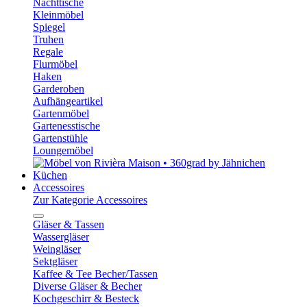
Nachttische
Kleinmöbel
Spiegel
Truhen
Regale
Flurmöbel
Haken
Garderoben
Aufhängeartikel
Gartenmöbel
Gartenesstische
Gartenstühle
Loungemöbel
Küchen
Accessoires
Zur Kategorie Accessoires
Gläser & Tassen
Wassergläser
Weingläser
Sektgläser
Kaffee & Tee Becher/Tassen
Diverse Gläser & Becher
Kochgeschirr & Besteck