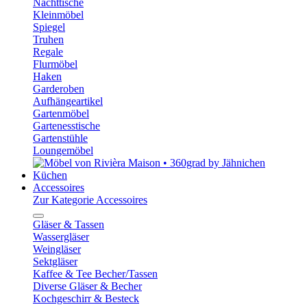
Nachttische
Kleinmöbel
Spiegel
Truhen
Regale
Flurmöbel
Haken
Garderoben
Aufhängeartikel
Gartenmöbel
Gartenesstische
Gartenstühle
Loungemöbel
Küchen
Accessoires
Zur Kategorie Accessoires
Gläser & Tassen
Wassergläser
Weingläser
Sektgläser
Kaffee & Tee Becher/Tassen
Diverse Gläser & Becher
Kochgeschirr & Besteck