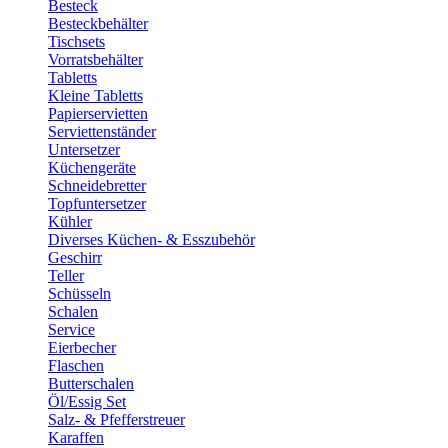
Besteck
Besteckbehälter
Tischsets
Vorratsbehälter
Tabletts
Kleine Tabletts
Papierservietten
Serviettenständer
Untersetzer
Küchengeräte
Schneidebretter
Topfuntersetzer
Kühler
Diverses Küchen- & Esszubehör
Geschirr
Teller
Schüsseln
Schalen
Service
Eierbecher
Flaschen
Butterschalen
Öl/Essig Set
Salz- & Pfefferstreuer
Karaffen