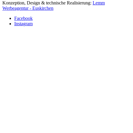
Konzeption, Design & technische Realisierung:
Lemm
Werbeagentur - Euskirchen
Facebook
Instagram
Termin vereinbaren
Rückruf vereinbaren
Kontakt aufnehmen
Anfahrt planen
Mo.-Fr.:
10:00 - 18:00 Uhr
Sa.:
10:00 - 18:00 Uhr