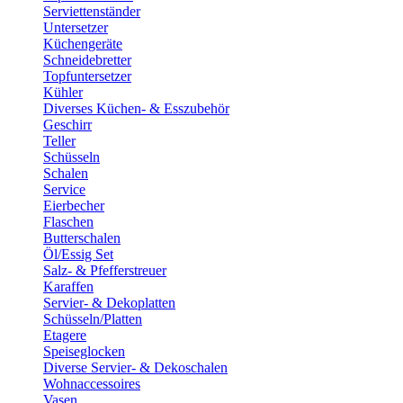
Serviettenständer
Untersetzer
Küchengeräte
Schneidebretter
Topfuntersetzer
Kühler
Diverses Küchen- & Esszubehör
Geschirr
Teller
Schüsseln
Schalen
Service
Eierbecher
Flaschen
Butterschalen
Öl/Essig Set
Salz- & Pfefferstreuer
Karaffen
Servier- & Dekoplatten
Schüsseln/Platten
Etagere
Speiseglocken
Diverse Servier- & Dekoschalen
Wohnaccessoires
Vasen