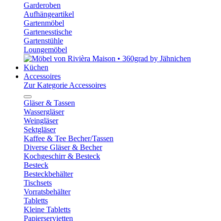
Garderoben
Aufhängeartikel
Gartenmöbel
Gartenesstische
Gartenstühle
Loungemöbel
Küchen
Accessoires
Zur Kategorie Accessoires
Gläser & Tassen
Wassergläser
Weingläser
Sektgläser
Kaffee & Tee Becher/Tassen
Diverse Gläser & Becher
Kochgeschirr & Besteck
Besteck
Besteckbehälter
Tischsets
Vorratsbehälter
Tabletts
Kleine Tabletts
Papierservietten