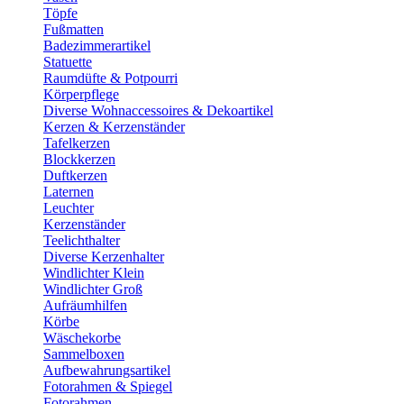
Töpfe
Fußmatten
Badezimmerartikel
Statuette
Raumdüfte & Potpourri
Körperpflege
Diverse Wohnaccessoires & Dekoartikel
Kerzen & Kerzenständer
Tafelkerzen
Blockkerzen
Duftkerzen
Laternen
Leuchter
Kerzenständer
Teelichthalter
Diverse Kerzenhalter
Windlichter Klein
Windlichter Groß
Aufräumhilfen
Körbe
Wäschekorbe
Sammelboxen
Aufbewahrungsartikel
Fotorahmen & Spiegel
Fotorahmen