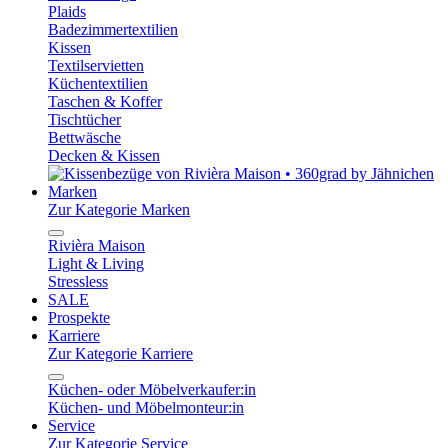
Plaids
Badezimmertextilien
Kissen
Textilservietten
Küchentextilien
Taschen & Koffer
Tischtücher
Bettwäsche
Decken & Kissen
Marken
Zur Kategorie Marken
Rivièra Maison
Light & Living
Stressless
SALE
Prospekte
Karriere
Zur Kategorie Karriere
Küchen- oder Möbelverkaufer:in
Küchen- und Möbelmonteur:in
Service
Zur Kategorie Service