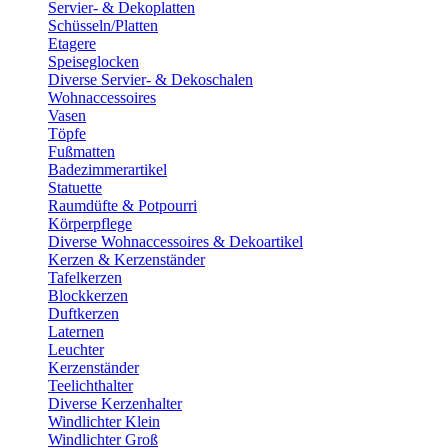
Servier- & Dekoplatten
Schüsseln/Platten
Etagere
Speiseglocken
Diverse Servier- & Dekoschalen
Wohnaccessoires
Vasen
Töpfe
Fußmatten
Badezimmerartikel
Statuette
Raumdüfte & Potpourri
Körperpflege
Diverse Wohnaccessoires & Dekoartikel
Kerzen & Kerzenständer
Tafelkerzen
Blockkerzen
Duftkerzen
Laternen
Leuchter
Kerzenständer
Teelichthalter
Diverse Kerzenhalter
Windlichter Klein
Windlichter Groß