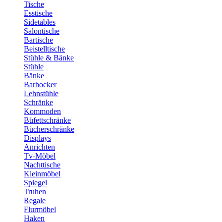
Tische
Esstische
Sidetables
Salontische
Bartische
Beistelltische
Stühle & Bänke
Stühle
Bänke
Barhocker
Lehnstühle
Schränke
Kommoden
Büfettschränke
Bücherschränke
Displays
Anrichten
Tv-Möbel
Nachttische
Kleinmöbel
Spiegel
Truhen
Regale
Flurmöbel
Haken