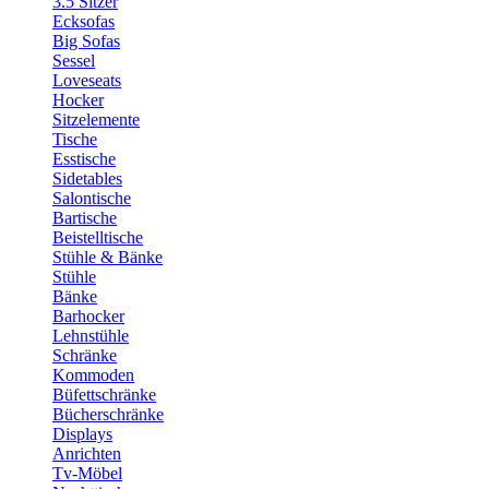
3.5 Sitzer
Ecksofas
Big Sofas
Sessel
Loveseats
Hocker
Sitzelemente
Tische
Esstische
Sidetables
Salontische
Bartische
Beistelltische
Stühle & Bänke
Stühle
Bänke
Barhocker
Lehnstühle
Schränke
Kommoden
Büfettschränke
Bücherschränke
Displays
Anrichten
Tv-Möbel