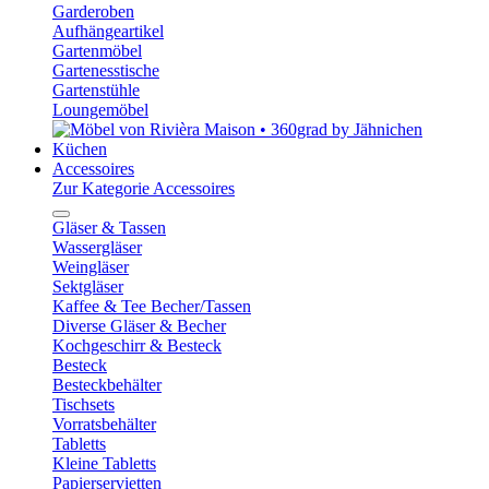
Garderoben
Aufhängeartikel
Gartenmöbel
Gartenesstische
Gartenstühle
Loungemöbel
Küchen
Accessoires
Zur Kategorie Accessoires
Gläser & Tassen
Wassergläser
Weingläser
Sektgläser
Kaffee & Tee Becher/Tassen
Diverse Gläser & Becher
Kochgeschirr & Besteck
Besteck
Besteckbehälter
Tischsets
Vorratsbehälter
Tabletts
Kleine Tabletts
Papierservietten