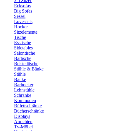
3.5 Sitzer
Ecksofas
Big Sofas
Sessel
Loveseats
Hocker
Sitzelemente
Tische
Esstische
Sidetables
Salontische
Bartische
Beistelltische
Stühle & Bänke
Stühle
Bänke
Barhocker
Lehnstühle
Schränke
Kommoden
Büfettschränke
Bücherschränke
Displays
Anrichten
Tv-Möbel