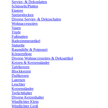
Servier- & Dekoplatten
Schüsseln/Platten
Etagere
Speiseglocken
Diverse Servier- & Dekoschalen
Wohnaccessoires
Vasen
Töpfe
Fußmatten
Badezimmerartikel
Statuette
Raumdüfte & Potpourri
Körperpflege
Diverse Wohnaccessoires & Dekoartikel
Kerzen & Kerzenständer
Tafelkerzen
Blockkerzen
Duftkerzen
Laternen
Leuchter
Kerzenständer
Teelichthalter
Diverse Kerzenhalter
Windlichter Klein
Windlichter Groß