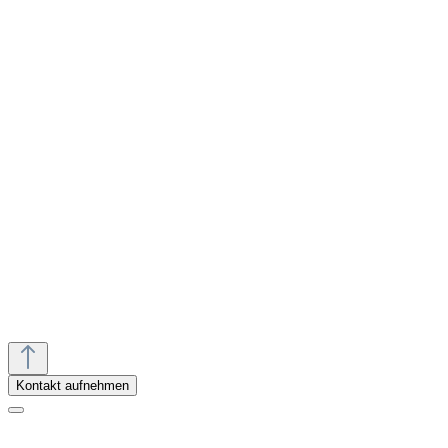
Termin vereinbaren
Rückruf vereinbaren
Kontakt aufnehmen
Anfahrt planen
Mo.-Fr.:
10:00 - 18:00 Uhr
Sa.:
10:00 - 18:00 Uhr
Kontakt aufnehmen