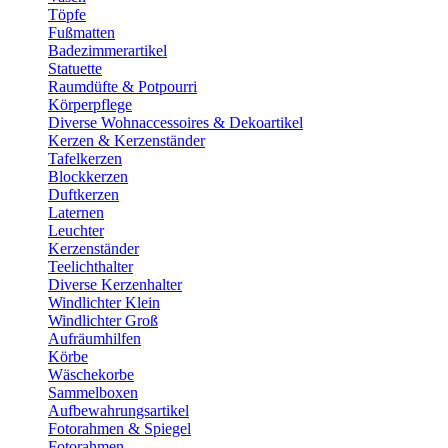
Töpfe
Fußmatten
Badezimmerartikel
Statuette
Raumdüfte & Potpourri
Körperpflege
Diverse Wohnaccessoires & Dekoartikel
Kerzen & Kerzenständer
Tafelkerzen
Blockkerzen
Duftkerzen
Laternen
Leuchter
Kerzenständer
Teelichthalter
Diverse Kerzenhalter
Windlichter Klein
Windlichter Groß
Aufräumhilfen
Körbe
Wäschekorbe
Sammelboxen
Aufbewahrungsartikel
Fotorahmen & Spiegel
Fotorahmen