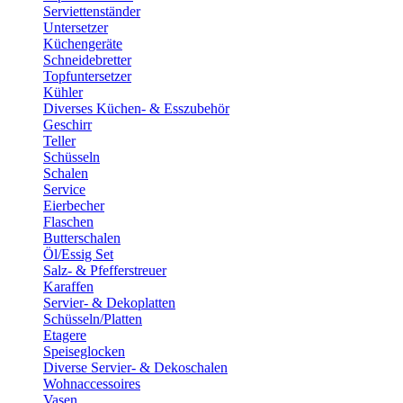
Serviettenständer
Untersetzer
Küchengeräte
Schneidebretter
Topfuntersetzer
Kühler
Diverses Küchen- & Esszubehör
Geschirr
Teller
Schüsseln
Schalen
Service
Eierbecher
Flaschen
Butterschalen
Öl/Essig Set
Salz- & Pfefferstreuer
Karaffen
Servier- & Dekoplatten
Schüsseln/Platten
Etagere
Speiseglocken
Diverse Servier- & Dekoschalen
Wohnaccessoires
Vasen