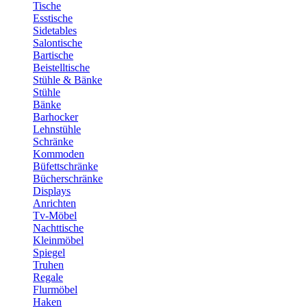
Tische
Esstische
Sidetables
Salontische
Bartische
Beistelltische
Stühle & Bänke
Stühle
Bänke
Barhocker
Lehnstühle
Schränke
Kommoden
Büfettschränke
Bücherschränke
Displays
Anrichten
Tv-Möbel
Nachttische
Kleinmöbel
Spiegel
Truhen
Regale
Flurmöbel
Haken