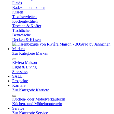
Plaids
Badezimmertextilien
Kissen
Textilservietten
Küchentextilien
Taschen & Koffer
Tischtücher
Bettwäsche
Decken & Kissen
Marken
Zur Kategorie Marken
Rivièra Maison
Light & Living
Stressless
SALE
Prospekte
Karriere
Zur Kategorie Karriere
Küchen- oder Möbelverkaufer:in
Küchen- und Möbelmonteur:in
Service
Zur Kategorie Service