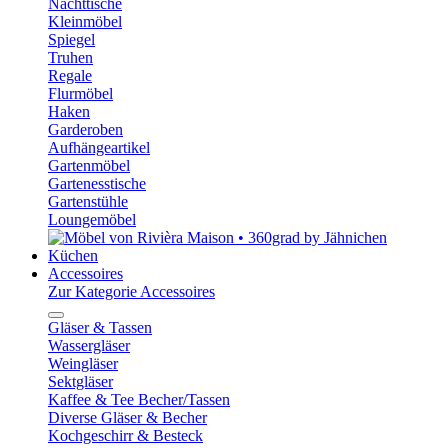
Nachttische
Kleinmöbel
Spiegel
Truhen
Regale
Flurmöbel
Haken
Garderoben
Aufhängeartikel
Gartenmöbel
Gartenesstische
Gartenstühle
Loungemöbel
Küchen
Accessoires
Zur Kategorie Accessoires
Gläser & Tassen
Wassergläser
Weingläser
Sektgläser
Kaffee & Tee Becher/Tassen
Diverse Gläser & Becher
Kochgeschirr & Besteck