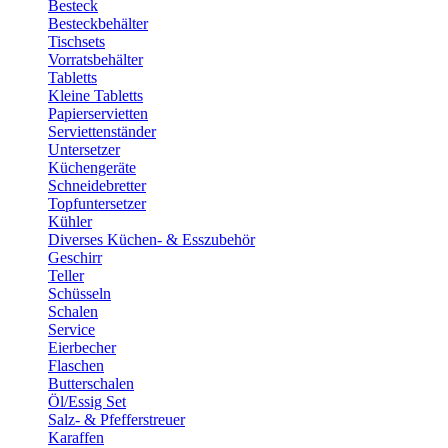
Besteck
Besteckbehälter
Tischsets
Vorratsbehälter
Tabletts
Kleine Tabletts
Papierservietten
Serviettenständer
Untersetzer
Küchengeräte
Schneidebretter
Topfuntersetzer
Kühler
Diverses Küchen- & Esszubehör
Geschirr
Teller
Schüsseln
Schalen
Service
Eierbecher
Flaschen
Butterschalen
Öl/Essig Set
Salz- & Pfefferstreuer
Karaffen