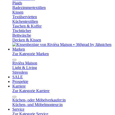
Plaids
Badezimmertextilien
Kissen
Textilservietten
Küchentextilien
Taschen & Koffer
Tischtücher
Bettwäsche
Decken & Kissen
Marken
Zur Kategorie Marken
Rivièra Maison
Light & Living
Stressless
SALE
Prospekte
Karriere
Zur Kategorie Karriere
Küchen- oder Möbelverkaufer:in
Küchen- und Möbelmonteur:in
Service
Zur Kategorie Service