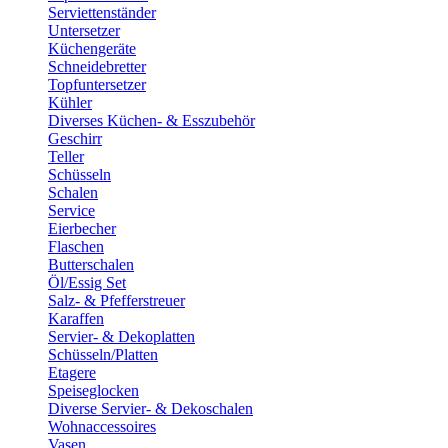
Serviettenständer
Untersetzer
Küchengeräte
Schneidebretter
Topfuntersetzer
Kühler
Diverses Küchen- & Esszubehör
Geschirr
Teller
Schüsseln
Schalen
Service
Eierbecher
Flaschen
Butterschalen
Öl/Essig Set
Salz- & Pfefferstreuer
Karaffen
Servier- & Dekoplatten
Schüsseln/Platten
Etagere
Speiseglocken
Diverse Servier- & Dekoschalen
Wohnaccessoires
Vasen