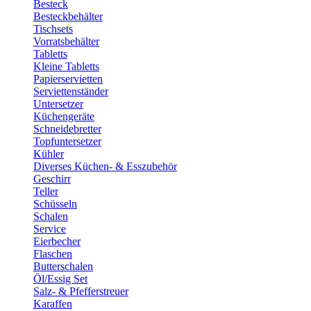
Besteck
Besteckbehälter
Tischsets
Vorratsbehälter
Tabletts
Kleine Tabletts
Papierservietten
Serviettenständer
Untersetzer
Küchengeräte
Schneidebretter
Topfuntersetzer
Kühler
Diverses Küchen- & Esszubehör
Geschirr
Teller
Schüsseln
Schalen
Service
Eierbecher
Flaschen
Butterschalen
Öl/Essig Set
Salz- & Pfefferstreuer
Karaffen