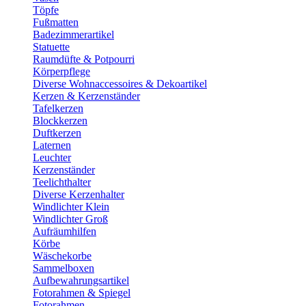
Töpfe
Fußmatten
Badezimmerartikel
Statuette
Raumdüfte & Potpourri
Körperpflege
Diverse Wohnaccessoires & Dekoartikel
Kerzen & Kerzenständer
Tafelkerzen
Blockkerzen
Duftkerzen
Laternen
Leuchter
Kerzenständer
Teelichthalter
Diverse Kerzenhalter
Windlichter Klein
Windlichter Groß
Aufräumhilfen
Körbe
Wäschekorbe
Sammelboxen
Aufbewahrungsartikel
Fotorahmen & Spiegel
Fotorahmen