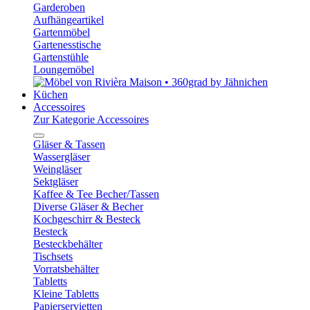
Garderoben
Aufhängeartikel
Gartenmöbel
Gartenesstische
Gartenstühle
Loungemöbel
Küchen
Accessoires
Zur Kategorie Accessoires
Gläser & Tassen
Wassergläser
Weingläser
Sektgläser
Kaffee & Tee Becher/Tassen
Diverse Gläser & Becher
Kochgeschirr & Besteck
Besteck
Besteckbehälter
Tischsets
Vorratsbehälter
Tabletts
Kleine Tabletts
Papierservietten