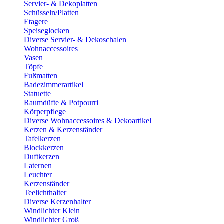
Servier- & Dekoplatten
Schüsseln/Platten
Etagere
Speiseglocken
Diverse Servier- & Dekoschalen
Wohnaccessoires
Vasen
Töpfe
Fußmatten
Badezimmerartikel
Statuette
Raumdüfte & Potpourri
Körperpflege
Diverse Wohnaccessoires & Dekoartikel
Kerzen & Kerzenständer
Tafelkerzen
Blockkerzen
Duftkerzen
Laternen
Leuchter
Kerzenständer
Teelichthalter
Diverse Kerzenhalter
Windlichter Klein
Windlichter Groß