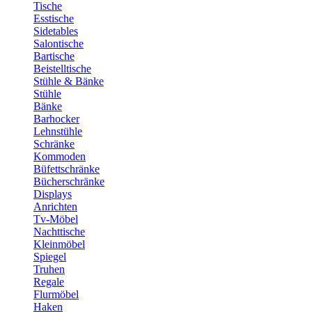
Tische
Esstische
Sidetables
Salontische
Bartische
Beistelltische
Stühle & Bänke
Stühle
Bänke
Barhocker
Lehnstühle
Schränke
Kommoden
Büfettschränke
Bücherschränke
Displays
Anrichten
Tv-Möbel
Nachttische
Kleinmöbel
Spiegel
Truhen
Regale
Flurmöbel
Haken