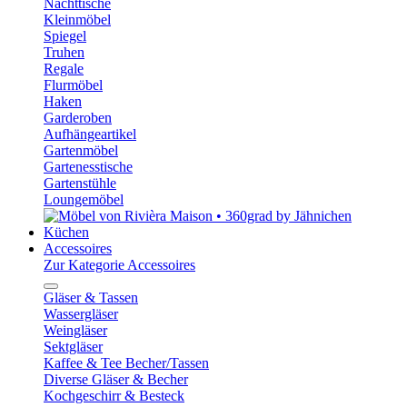
Nachttische
Kleinmöbel
Spiegel
Truhen
Regale
Flurmöbel
Haken
Garderoben
Aufhängeartikel
Gartenmöbel
Gartenesstische
Gartenstühle
Loungemöbel
Küchen
Accessoires
Zur Kategorie Accessoires
Gläser & Tassen
Wassergläser
Weingläser
Sektgläser
Kaffee & Tee Becher/Tassen
Diverse Gläser & Becher
Kochgeschirr & Besteck