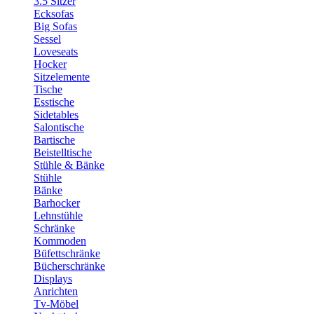
3.5 Sitzer
Ecksofas
Big Sofas
Sessel
Loveseats
Hocker
Sitzelemente
Tische
Esstische
Sidetables
Salontische
Bartische
Beistelltische
Stühle & Bänke
Stühle
Bänke
Barhocker
Lehnstühle
Schränke
Kommoden
Büfettschränke
Bücherschränke
Displays
Anrichten
Tv-Möbel