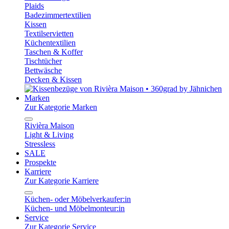
Plaids
Badezimmertextilien
Kissen
Textilservietten
Küchentextilien
Taschen & Koffer
Tischtücher
Bettwäsche
Decken & Kissen
Marken
Zur Kategorie Marken
Rivièra Maison
Light & Living
Stressless
SALE
Prospekte
Karriere
Zur Kategorie Karriere
Küchen- oder Möbelverkaufer:in
Küchen- und Möbelmonteur:in
Service
Zur Kategorie Service