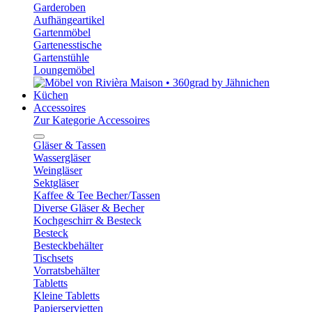
Garderoben
Aufhängeartikel
Gartenmöbel
Gartenesstische
Gartenstühle
Loungemöbel
Küchen
Accessoires
Zur Kategorie Accessoires
Gläser & Tassen
Wassergläser
Weingläser
Sektgläser
Kaffee & Tee Becher/Tassen
Diverse Gläser & Becher
Kochgeschirr & Besteck
Besteck
Besteckbehälter
Tischsets
Vorratsbehälter
Tabletts
Kleine Tabletts
Papierservietten