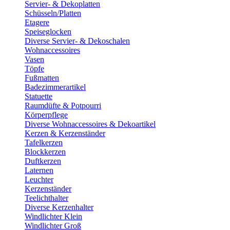
Servier- & Dekoplatten
Schüsseln/Platten
Etagere
Speiseglocken
Diverse Servier- & Dekoschalen
Wohnaccessoires
Vasen
Töpfe
Fußmatten
Badezimmerartikel
Statuette
Raumdüfte & Potpourri
Körperpflege
Diverse Wohnaccessoires & Dekoartikel
Kerzen & Kerzenständer
Tafelkerzen
Blockkerzen
Duftkerzen
Laternen
Leuchter
Kerzenständer
Teelichthalter
Diverse Kerzenhalter
Windlichter Klein
Windlichter Groß