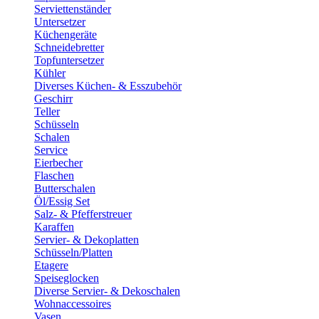
Serviettenständer
Untersetzer
Küchengeräte
Schneidebretter
Topfuntersetzer
Kühler
Diverses Küchen- & Esszubehör
Geschirr
Teller
Schüsseln
Schalen
Service
Eierbecher
Flaschen
Butterschalen
Öl/Essig Set
Salz- & Pfefferstreuer
Karaffen
Servier- & Dekoplatten
Schüsseln/Platten
Etagere
Speiseglocken
Diverse Servier- & Dekoschalen
Wohnaccessoires
Vasen