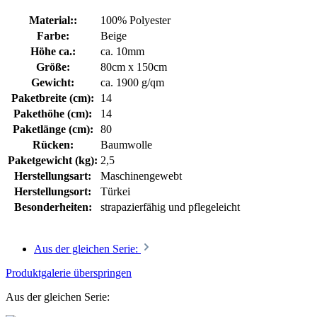
Material::
100% Polyester
Farbe:
Beige
Höhe ca.:
ca. 10mm
Größe:
80cm x 150cm
Gewicht:
ca. 1900 g/qm
Paketbreite (cm):
14
Pakethöhe (cm):
14
Paketlänge (cm):
80
Rücken:
Baumwolle
Paketgewicht (kg):
2,5
Herstellungsart:
Maschinengewebt
Herstellungsort:
Türkei
Besonderheiten:
strapazierfähig und pflegeleicht
Aus der gleichen Serie:
Produktgalerie überspringen
Aus der gleichen Serie: