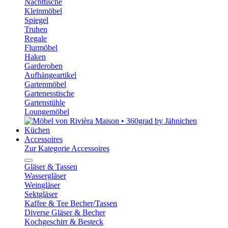
Nachttische
Kleinmöbel
Spiegel
Truhen
Regale
Flurmöbel
Haken
Garderoben
Aufhängeartikel
Gartenmöbel
Gartenesstische
Gartenstühle
Loungemöbel
Küchen
Accessoires
Zur Kategorie Accessoires
Gläser & Tassen
Wassergläser
Weingläser
Sektgläser
Kaffee & Tee Becher/Tassen
Diverse Gläser & Becher
Kochgeschirr & Besteck