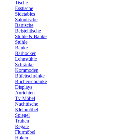
Tische
Esstische
Sidetables
Salontische
Bartische
Beistelltische
Stühle & Bänke
Stühle
Bänke
Barhocker
Lehnstühle
Schränke
Kommoden
Büfettschränke
Bücherschränke
Displays
Anrichten
Tv-Möbel
Nachttische
Kleinmöbel
Spiegel
Truhen
Regale
Flurmöbel
Haken