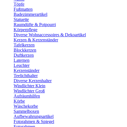
Töpfe
Fußmatten
Badezimmerartikel
Statuette
Raumdüfte & Potpourri
Körperpflege
Diverse Wohnaccessoires & Dekoartikel
Kerzen & Kerzenständer
Tafelkerzen
Blockkerzen
Duftkerzen
Laternen
Leuchter
Kerzenständer
Teelichthalter
Diverse Kerzenhalter
Windlichter Klein
Windlichter Groß
Aufräumhilfen
Körbe
Wäschekorbe
Sammelboxen
Aufbewahrungsartikel
Fotorahmen & Spiegel
Fotorahmen