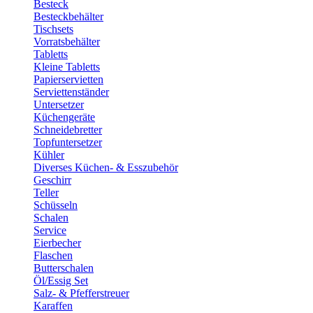
Besteck
Besteckbehälter
Tischsets
Vorratsbehälter
Tabletts
Kleine Tabletts
Papierservietten
Serviettenständer
Untersetzer
Küchengeräte
Schneidebretter
Topfuntersetzer
Kühler
Diverses Küchen- & Esszubehör
Geschirr
Teller
Schüsseln
Schalen
Service
Eierbecher
Flaschen
Butterschalen
Öl/Essig Set
Salz- & Pfefferstreuer
Karaffen