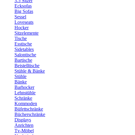
3.5 Sitzer
Ecksofas
Big Sofas
Sessel
Loveseats
Hocker
Sitzelemente
Tische
Esstische
Sidetables
Salontische
Bartische
Beistelltische
Stühle & Bänke
Stühle
Bänke
Barhocker
Lehnstühle
Schränke
Kommoden
Büfettschränke
Bücherschränke
Displays
Anrichten
Tv-Möbel