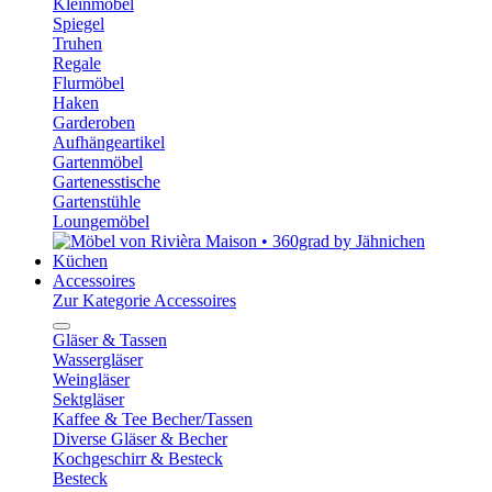
Kleinmöbel
Spiegel
Truhen
Regale
Flurmöbel
Haken
Garderoben
Aufhängeartikel
Gartenmöbel
Gartenesstische
Gartenstühle
Loungemöbel
Küchen
Accessoires
Zur Kategorie Accessoires
Gläser & Tassen
Wassergläser
Weingläser
Sektgläser
Kaffee & Tee Becher/Tassen
Diverse Gläser & Becher
Kochgeschirr & Besteck
Besteck