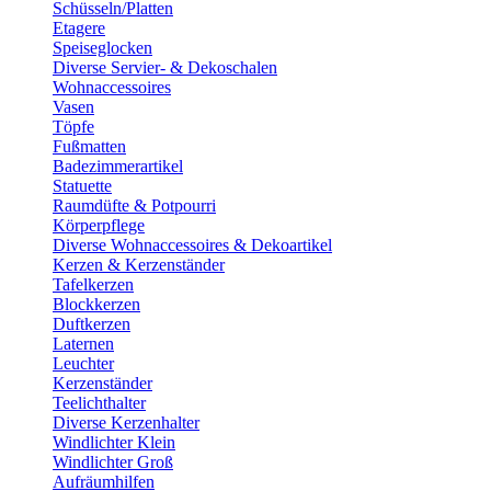
Schüsseln/Platten
Etagere
Speiseglocken
Diverse Servier- & Dekoschalen
Wohnaccessoires
Vasen
Töpfe
Fußmatten
Badezimmerartikel
Statuette
Raumdüfte & Potpourri
Körperpflege
Diverse Wohnaccessoires & Dekoartikel
Kerzen & Kerzenständer
Tafelkerzen
Blockkerzen
Duftkerzen
Laternen
Leuchter
Kerzenständer
Teelichthalter
Diverse Kerzenhalter
Windlichter Klein
Windlichter Groß
Aufräumhilfen