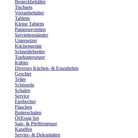
Besteckbehälter
Tischsets
Vorratsbehälter
Tabletts
Kleine Tabletts
Papierservietten
Serviettenständer
Untersetzer
Küchengeräte
Schneidebretter
Topfuntersetzer
Kühler
Diverses Küchen- & Esszubehör
Geschirr
Teller
Schüsseln
Schalen
Service
Eierbecher
Flaschen
Butterschalen
Öl/Essig Set
Salz- & Pfefferstreuer
Karaffen
Servier- & Dekoplatten