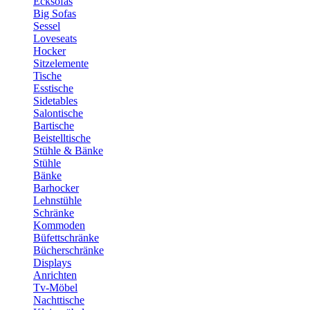
Ecksofas
Big Sofas
Sessel
Loveseats
Hocker
Sitzelemente
Tische
Esstische
Sidetables
Salontische
Bartische
Beistelltische
Stühle & Bänke
Stühle
Bänke
Barhocker
Lehnstühle
Schränke
Kommoden
Büfettschränke
Bücherschränke
Displays
Anrichten
Tv-Möbel
Nachttische