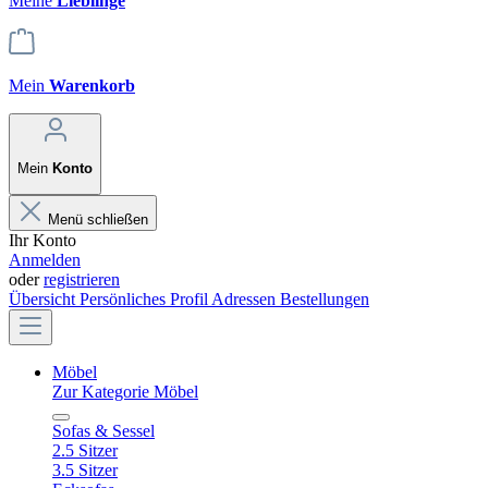
Meine
Lieblinge
Mein
Warenkorb
Mein
Konto
Menü schließen
Ihr Konto
Anmelden
oder
registrieren
Übersicht
Persönliches Profil
Adressen
Bestellungen
Möbel
Zur Kategorie Möbel
Sofas & Sessel
2.5 Sitzer
3.5 Sitzer