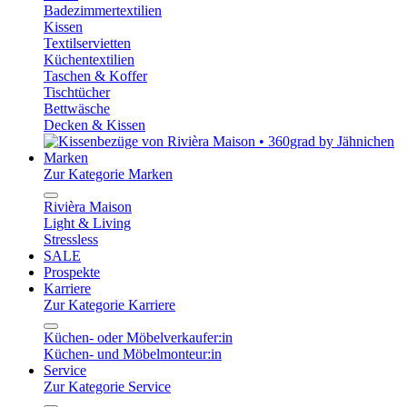
Badezimmertextilien
Kissen
Textilservietten
Küchentextilien
Taschen & Koffer
Tischtücher
Bettwäsche
Decken & Kissen
Marken
Zur Kategorie Marken
Rivièra Maison
Light & Living
Stressless
SALE
Prospekte
Karriere
Zur Kategorie Karriere
Küchen- oder Möbelverkaufer:in
Küchen- und Möbelmonteur:in
Service
Zur Kategorie Service