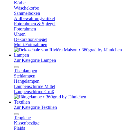
Körbe
Wäschekorbe
Sammelboxen
Aufbewahrungsartikel
Fotorahmen & Spiegel
Fotorahmen
Uhren
Dekorationspiegel
Multi-Fotorahmen
Lampen
Zur Kategorie Lampen
Tischlampen
Stehlampen
Hängelampen
Lampenschirme Mittel
Lampenschirme Groß
Textilien
Zur Kategorie Textilien
Teppiche
Kissenbezüge
Plaids