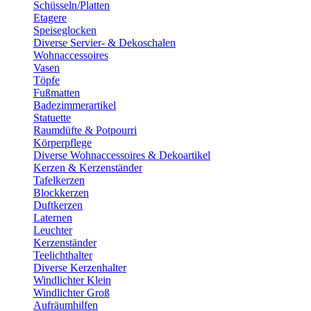
Schüsseln/Platten
Etagere
Speiseglocken
Diverse Servier- & Dekoschalen
Wohnaccessoires
Vasen
Töpfe
Fußmatten
Badezimmerartikel
Statuette
Raumdüfte & Potpourri
Körperpflege
Diverse Wohnaccessoires & Dekoartikel
Kerzen & Kerzenständer
Tafelkerzen
Blockkerzen
Duftkerzen
Laternen
Leuchter
Kerzenständer
Teelichthalter
Diverse Kerzenhalter
Windlichter Klein
Windlichter Groß
Aufräumhilfen