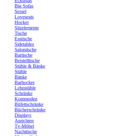
Ecksofas
Big Sofas
Sessel
Loveseats
Hocker
Sitzelemente
Tische
Esstische
Sidetables
Salontische
Bartische
Beistelltische
Stühle & Bänke
Stühle
Bänke
Barhocker
Lehnstühle
Schränke
Kommoden
Büfettschränke
Bücherschränke
Displays
Anrichten
Tv-Möbel
Nachttische