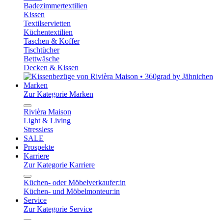
Badezimmertextilien
Kissen
Textilservietten
Küchentextilien
Taschen & Koffer
Tischtücher
Bettwäsche
Decken & Kissen
Marken
Zur Kategorie Marken
Rivièra Maison
Light & Living
Stressless
SALE
Prospekte
Karriere
Zur Kategorie Karriere
Küchen- oder Möbelverkaufer:in
Küchen- und Möbelmonteur:in
Service
Zur Kategorie Service