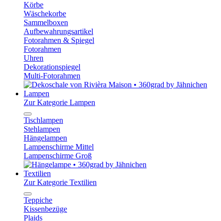
Körbe
Wäschekorbe
Sammelboxen
Aufbewahrungsartikel
Fotorahmen & Spiegel
Fotorahmen
Uhren
Dekorationspiegel
Multi-Fotorahmen
Lampen
Zur Kategorie Lampen
Tischlampen
Stehlampen
Hängelampen
Lampenschirme Mittel
Lampenschirme Groß
Textilien
Zur Kategorie Textilien
Teppiche
Kissenbezüge
Plaids