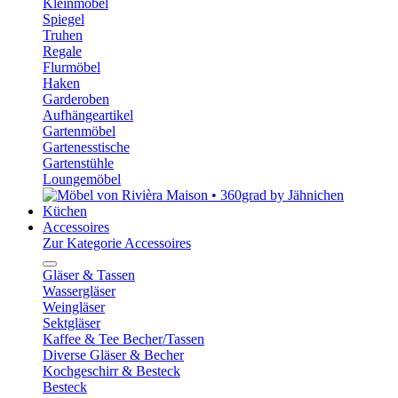
Kleinmöbel
Spiegel
Truhen
Regale
Flurmöbel
Haken
Garderoben
Aufhängeartikel
Gartenmöbel
Gartenesstische
Gartenstühle
Loungemöbel
Küchen
Accessoires
Zur Kategorie Accessoires
Gläser & Tassen
Wassergläser
Weingläser
Sektgläser
Kaffee & Tee Becher/Tassen
Diverse Gläser & Becher
Kochgeschirr & Besteck
Besteck