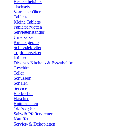
Besteckbehälter
Tischsets
Vorratsbehälter
Tabletts
Kleine Tabletts
Papierservietten
Serviettenständer
Untersetzer
Küchengeräte
Schneidebretter
Topfuntersetzer
Kühler
Diverses Küchen- & Esszubehör
Geschirr
Teller
Schüsseln
Schalen
Service
Eierbecher
Flaschen
Butterschalen
Öl/Essig Set
Salz- & Pfefferstreuer
Karaffen
Servier- & Dekoplatten