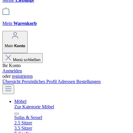
Meine
Lieblinge
Mein
Warenkorb
Mein
Konto
Menü schließen
Ihr Konto
Anmelden
oder
registrieren
Übersicht
Persönliches Profil
Adressen
Bestellungen
Möbel
Zur Kategorie Möbel
Sofas & Sessel
2.5 Sitzer
3.5 Sitzer