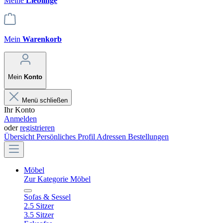
Meine
Lieblinge
Mein
Warenkorb
Mein
Konto
Menü schließen
Ihr Konto
Anmelden
oder
registrieren
Übersicht
Persönliches Profil
Adressen
Bestellungen
Möbel
Zur Kategorie Möbel
Sofas & Sessel
2.5 Sitzer
3.5 Sitzer