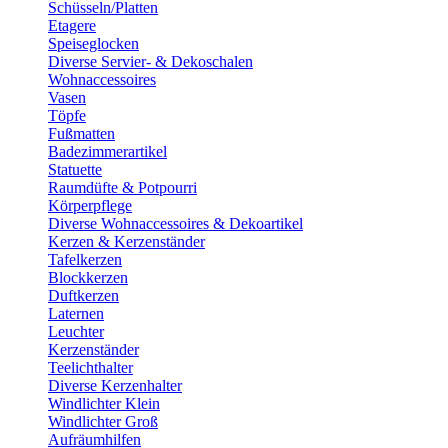
Schüsseln/Platten
Etagere
Speiseglocken
Diverse Servier- & Dekoschalen
Wohnaccessoires
Vasen
Töpfe
Fußmatten
Badezimmerartikel
Statuette
Raumdüfte & Potpourri
Körperpflege
Diverse Wohnaccessoires & Dekoartikel
Kerzen & Kerzenständer
Tafelkerzen
Blockkerzen
Duftkerzen
Laternen
Leuchter
Kerzenständer
Teelichthalter
Diverse Kerzenhalter
Windlichter Klein
Windlichter Groß
Aufräumhilfen