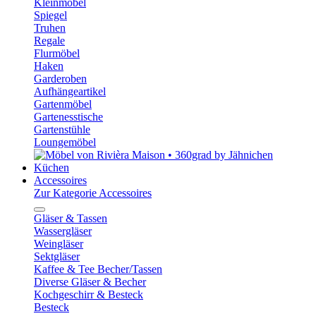
Kleinmöbel
Spiegel
Truhen
Regale
Flurmöbel
Haken
Garderoben
Aufhängeartikel
Gartenmöbel
Gartenesstische
Gartenstühle
Loungemöbel
Küchen
Accessoires
Zur Kategorie Accessoires
Gläser & Tassen
Wassergläser
Weingläser
Sektgläser
Kaffee & Tee Becher/Tassen
Diverse Gläser & Becher
Kochgeschirr & Besteck
Besteck