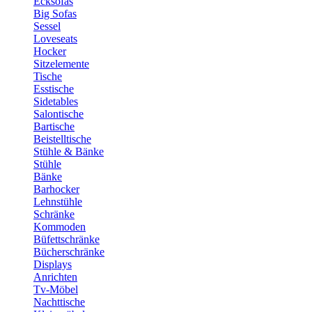
Ecksofas
Big Sofas
Sessel
Loveseats
Hocker
Sitzelemente
Tische
Esstische
Sidetables
Salontische
Bartische
Beistelltische
Stühle & Bänke
Stühle
Bänke
Barhocker
Lehnstühle
Schränke
Kommoden
Büfettschränke
Bücherschränke
Displays
Anrichten
Tv-Möbel
Nachttische