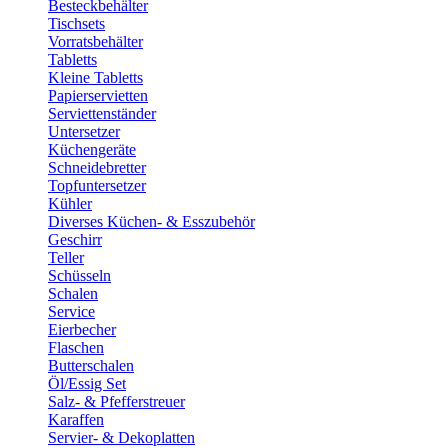
Besteckbehälter
Tischsets
Vorratsbehälter
Tabletts
Kleine Tabletts
Papierservietten
Serviettenständer
Untersetzer
Küchengeräte
Schneidebretter
Topfuntersetzer
Kühler
Diverses Küchen- & Esszubehör
Geschirr
Teller
Schüsseln
Schalen
Service
Eierbecher
Flaschen
Butterschalen
Öl/Essig Set
Salz- & Pfefferstreuer
Karaffen
Servier- & Dekoplatten