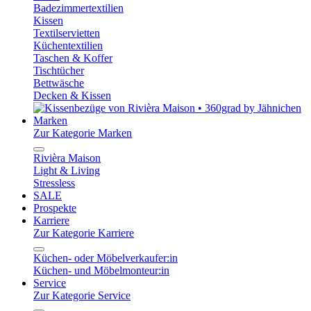
Badezimmertextilien
Kissen
Textilservietten
Küchentextilien
Taschen & Koffer
Tischtücher
Bettwäsche
Decken & Kissen
Marken
Zur Kategorie Marken
Rivièra Maison
Light & Living
Stressless
SALE
Prospekte
Karriere
Zur Kategorie Karriere
Küchen- oder Möbelverkaufer:in
Küchen- und Möbelmonteur:in
Service
Zur Kategorie Service