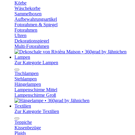
Körbe
Wäschekorbe
Sammelboxen
Aufbewahrungsartikel
Fotorahmen & Spiegel
Fotorahmen
Uhren
Dekorationspiegel
Multi-Fotorahmen
Lampen
Zur Kategorie Lampen
Tischlampen
Stehlampen
Hängelampen
Lampenschirme Mittel
Lampenschirme Groß
Textilien
Zur Kategorie Textilien
Teppiche
Kissenbezüge
Plaids