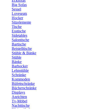
Ecksofas
Big Sofas
Sessel
Loveseats
Hocker
Sitzelemente
Tische
Esstische
Sidetables
Salontische
Bartische
Beistelltische
Stühle & Bänke
Stühle
Bänke
Barhocker
Lehnstühle
Schränke
Kommoden
Büfettschränke
Bücherschränke
Displays
Anrichten
Tv-Möbel
Nachttische