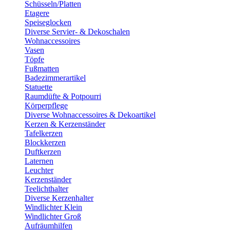
Schüsseln/Platten
Etagere
Speiseglocken
Diverse Servier- & Dekoschalen
Wohnaccessoires
Vasen
Töpfe
Fußmatten
Badezimmerartikel
Statuette
Raumdüfte & Potpourri
Körperpflege
Diverse Wohnaccessoires & Dekoartikel
Kerzen & Kerzenständer
Tafelkerzen
Blockkerzen
Duftkerzen
Laternen
Leuchter
Kerzenständer
Teelichthalter
Diverse Kerzenhalter
Windlichter Klein
Windlichter Groß
Aufräumhilfen