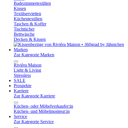
Badezimmertextilien
Kissen
Textilservietten
Küchentextilien
Taschen & Koffer
Tischtücher
Bettwäsche
Decken & Kissen
Marken
Zur Kategorie Marken
Rivièra Maison
Light & Living
Stressless
SALE
Prospekte
Karriere
Zur Kategorie Karriere
Küchen- oder Möbelverkaufer:in
Küchen- und Möbelmonteur:in
Service
Zur Kategorie Service