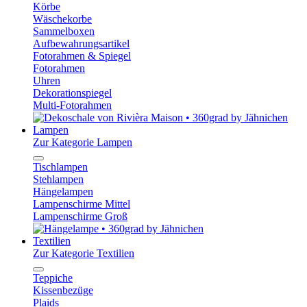
Körbe
Wäschekorbe
Sammelboxen
Aufbewahrungsartikel
Fotorahmen & Spiegel
Fotorahmen
Uhren
Dekorationspiegel
Multi-Fotorahmen
Lampen
Zur Kategorie Lampen
Tischlampen
Stehlampen
Hängelampen
Lampenschirme Mittel
Lampenschirme Groß
Textilien
Zur Kategorie Textilien
Teppiche
Kissenbezüge
Plaids