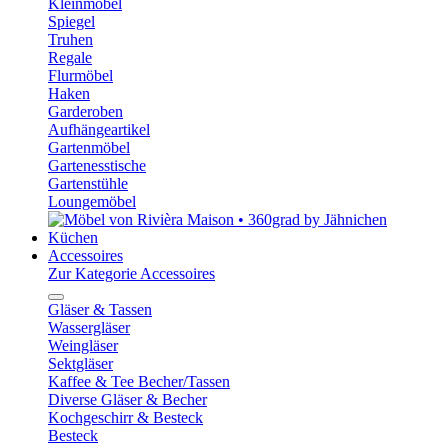
Kleinmöbel
Spiegel
Truhen
Regale
Flurmöbel
Haken
Garderoben
Aufhängeartikel
Gartenmöbel
Gartenesstische
Gartenstühle
Loungemöbel
Küchen
Accessoires
Zur Kategorie Accessoires
Gläser & Tassen
Wassergläser
Weingläser
Sektgläser
Kaffee & Tee Becher/Tassen
Diverse Gläser & Becher
Kochgeschirr & Besteck
Besteck