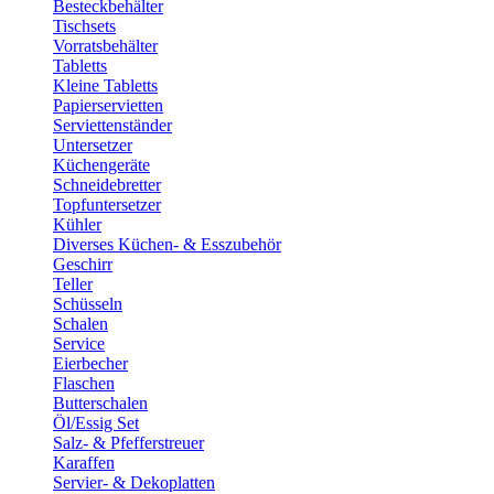
Besteckbehälter
Tischsets
Vorratsbehälter
Tabletts
Kleine Tabletts
Papierservietten
Serviettenständer
Untersetzer
Küchengeräte
Schneidebretter
Topfuntersetzer
Kühler
Diverses Küchen- & Esszubehör
Geschirr
Teller
Schüsseln
Schalen
Service
Eierbecher
Flaschen
Butterschalen
Öl/Essig Set
Salz- & Pfefferstreuer
Karaffen
Servier- & Dekoplatten