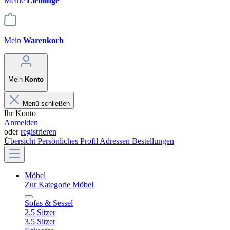
Meine
Lieblinge
Mein
Warenkorb
Mein
Konto
Menü schließen
Ihr Konto
Anmelden
oder
registrieren
Übersicht
Persönliches Profil
Adressen
Bestellungen
Möbel
Zur Kategorie Möbel
Sofas & Sessel
2.5 Sitzer
3.5 Sitzer