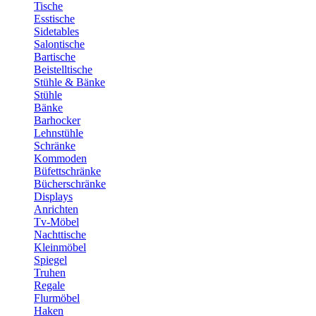
Tische
Esstische
Sidetables
Salontische
Bartische
Beistelltische
Stühle & Bänke
Stühle
Bänke
Barhocker
Lehnstühle
Schränke
Kommoden
Büfettschränke
Bücherschränke
Displays
Anrichten
Tv-Möbel
Nachttische
Kleinmöbel
Spiegel
Truhen
Regale
Flurmöbel
Haken