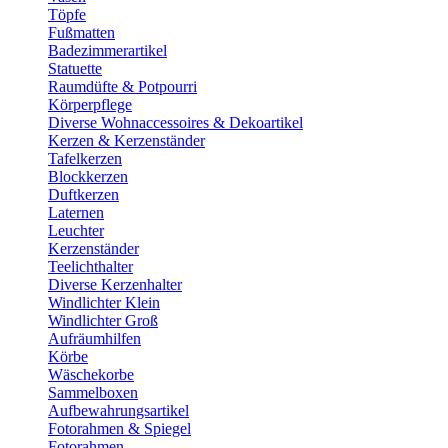
Töpfe
Fußmatten
Badezimmerartikel
Statuette
Raumdüfte & Potpourri
Körperpflege
Diverse Wohnaccessoires & Dekoartikel
Kerzen & Kerzenständer
Tafelkerzen
Blockkerzen
Duftkerzen
Laternen
Leuchter
Kerzenständer
Teelichthalter
Diverse Kerzenhalter
Windlichter Klein
Windlichter Groß
Aufräumhilfen
Körbe
Wäschekorbe
Sammelboxen
Aufbewahrungsartikel
Fotorahmen & Spiegel
Fotorahmen