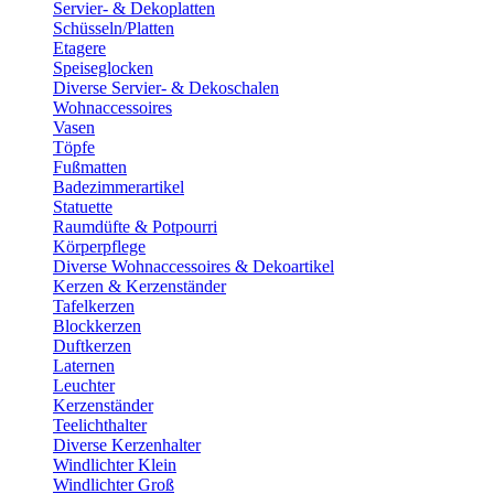
Servier- & Dekoplatten
Schüsseln/Platten
Etagere
Speiseglocken
Diverse Servier- & Dekoschalen
Wohnaccessoires
Vasen
Töpfe
Fußmatten
Badezimmerartikel
Statuette
Raumdüfte & Potpourri
Körperpflege
Diverse Wohnaccessoires & Dekoartikel
Kerzen & Kerzenständer
Tafelkerzen
Blockkerzen
Duftkerzen
Laternen
Leuchter
Kerzenständer
Teelichthalter
Diverse Kerzenhalter
Windlichter Klein
Windlichter Groß