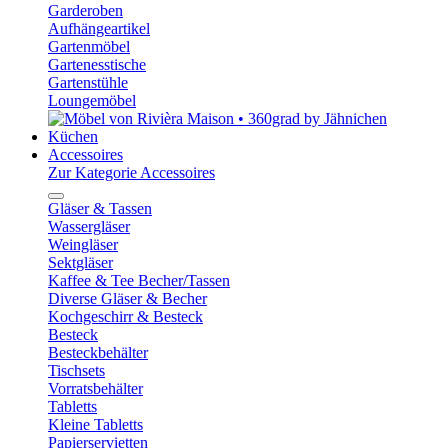
Garderoben
Aufhängeartikel
Gartenmöbel
Gartenesstische
Gartenstühle
Loungemöbel
Küchen
Accessoires
Zur Kategorie Accessoires
Gläser & Tassen
Wassergläser
Weingläser
Sektgläser
Kaffee & Tee Becher/Tassen
Diverse Gläser & Becher
Kochgeschirr & Besteck
Besteck
Besteckbehälter
Tischsets
Vorratsbehälter
Tabletts
Kleine Tabletts
Papierservietten