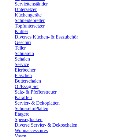
Serviettenständer
Untersetzer
Küchengeräte
Schneidebretter
Topfuntersetzer
Kühler
Diverses Küchen- & Esszubehör
Geschirr
Teller
Schüsseln
Schalen
Service
Eierbecher
Flaschen
Butterschalen
Öl/Essig Set
Salz- & Pfefferstreuer
Karaffen
Servier- & Dekoplatten
Schüsseln/Platten
Etagere
Speiseglocken
Diverse Servier- & Dekoschalen
Wohnaccessoires
Vasen