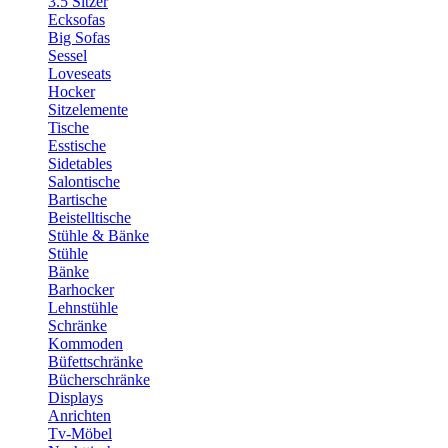
3.5 Sitzer
Ecksofas
Big Sofas
Sessel
Loveseats
Hocker
Sitzelemente
Tische
Esstische
Sidetables
Salontische
Bartische
Beistelltische
Stühle & Bänke
Stühle
Bänke
Barhocker
Lehnstühle
Schränke
Kommoden
Büfettschränke
Bücherschränke
Displays
Anrichten
Tv-Möbel