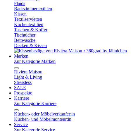
Plaids
Badezimmertextilien
Kissen
Textilservietten
Küchentextilien
Taschen & Koffer
Tischtücher
Bettwäsche
Decken & Kissen
Marken
Zur Kategorie Marken
Rivièra Maison
Light & Living
Stressless
SALE
Prospekte
Karriere
Zur Kategorie Karriere
Küchen- oder Möbelverkaufer:in
Küchen- und Möbelmonteur:in
Service
Zur Kategorie Service