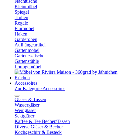
Nachttische
Kleinmöbel
Spiegel
Truhen
Regale
Flurmöbel
Haken
Garderoben
Aufhängeartikel
Gartenmöbel
Gartenesstische
Gartenstühle
Loungemöbel
Küchen
Accessoires
Zur Kategorie Accessoires
Gläser & Tassen
Wassergläser
Weingläser
Sektgläser
Kaffee & Tee Becher/Tassen
Diverse Gläser & Becher
Kochgeschirr & Besteck