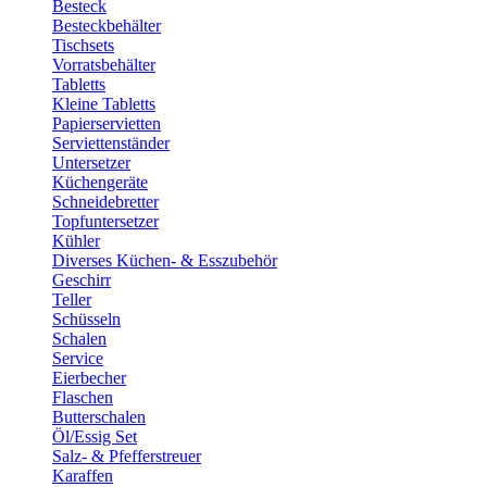
Besteck
Besteckbehälter
Tischsets
Vorratsbehälter
Tabletts
Kleine Tabletts
Papierservietten
Serviettenständer
Untersetzer
Küchengeräte
Schneidebretter
Topfuntersetzer
Kühler
Diverses Küchen- & Esszubehör
Geschirr
Teller
Schüsseln
Schalen
Service
Eierbecher
Flaschen
Butterschalen
Öl/Essig Set
Salz- & Pfefferstreuer
Karaffen