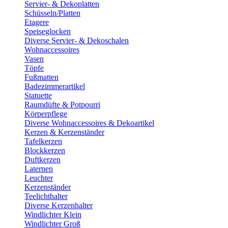
Servier- & Dekoplatten
Schüsseln/Platten
Etagere
Speiseglocken
Diverse Servier- & Dekoschalen
Wohnaccessoires
Vasen
Töpfe
Fußmatten
Badezimmerartikel
Statuette
Raumdüfte & Potpourri
Körperpflege
Diverse Wohnaccessoires & Dekoartikel
Kerzen & Kerzenständer
Tafelkerzen
Blockkerzen
Duftkerzen
Laternen
Leuchter
Kerzenständer
Teelichthalter
Diverse Kerzenhalter
Windlichter Klein
Windlichter Groß