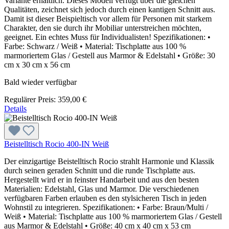
Variante erhältlich. Dieses Modell verfügt über die gleichen
Qualitäten, zeichnet sich jedoch durch einen kantigen Schnitt aus.
Damit ist dieser Beispieltisch vor allem für Personen mit starkem
Charakter, den sie durch ihr Mobiliar unterstreichen möchten,
geeignet. Ein echtes Muss für Individualisten! Spezifikationen: •
Farbe: Schwarz / Weiß • Material: Tischplatte aus 100 %
marmoriertem Glas / Gestell aus Marmor & Edelstahl • Größe: 30
cm x 30 cm x 56 cm
Bald wieder verfügbar
Regulärer Preis:
359,00 €
Details
Beistelltisch Rocio 400-IN Weiß
Der einzigartige Beistelltisch Rocio strahlt Harmonie und Klassik
durch seinen geraden Schnitt und die runde Tischplatte aus.
Hergestellt wird er in feinster Handarbeit und aus den besten
Materialien: Edelstahl, Glas und Marmor. Die verschiedenen
verfügbaren Farben erlauben es den stylsicheren Tisch in jeden
Wohnstil zu integrieren. Spezifikationen: • Farbe: Braun/Multi /
Weiß • Material: Tischplatte aus 100 % marmoriertem Glas / Gestell
aus Marmor & Edelstahl • Größe: 40 cm x 40 cm x 53 cm