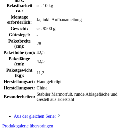
max.
Belastbarkeit
ca. 10 kg
ca.:
Montage
Ja, inkl. Aufbauanleitung
erforderlich:
Gewicht:
ca. 9500 g
Gütesiegel:
-
Paketbreite
28
(cm):
Pakethöhe (cm):
42,5
Paketlänge
42,5
(cm):
Paketgewicht
11,2
(kg):
Herstellungsart:
Handgefertigt
Herstellungsort:
China
Stabiler Marmorfuß, runde Ablagefläche und
Besonderheiten:
Gestell aus Edelstahl
Aus der gleichen Serie:
Produktgalerie überspringen