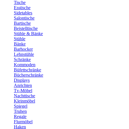
Tische
Esstische
Sidetables
Salontische
Bartische
Beistelltische
Stühle & Bänke
Stühle
Bänke
Barhocker
Lehnstühle
Schränke
Kommoden
Büfettschränke
Bücherschränke
Displays
Anrichten
Tv-Möbel
Nachttische
Kleinmöbel
Spiegel
Truhen
Regale
Flurmöbel
Haken