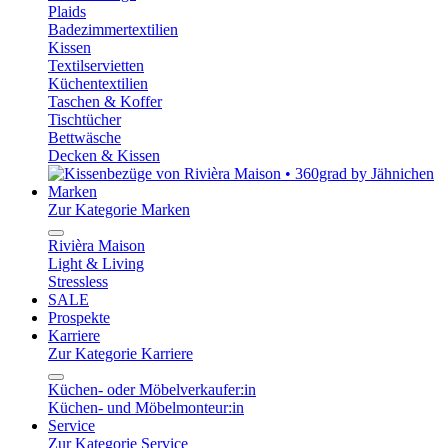
Plaids
Badezimmertextilien
Kissen
Textilservietten
Küchentextilien
Taschen & Koffer
Tischtücher
Bettwäsche
Decken & Kissen
Marken
Zur Kategorie Marken
Rivièra Maison
Light & Living
Stressless
SALE
Prospekte
Karriere
Zur Kategorie Karriere
Küchen- oder Möbelverkaufer:in
Küchen- und Möbelmonteur:in
Service
Zur Kategorie Service