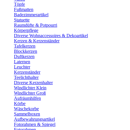
Töpfe
Fußmatten
Badezimmerartikel
Statuette
Raumdüfte & Potpourri
Körperpflege
Diverse Wohnaccessoires & Dekoartikel
Kerzen & Kerzenständer
Tafelkerzen
Blockkerzen
Duftkerzen
Laternen
Leuchter
Kerzenständer
Teelichthalter
Diverse Kerzenhalter
Windlichter Klein
Windlichter Groß
Aufräumhilfen
Körbe
Wäschekorbe
Sammelboxen
Aufbewahrungsartikel
Fotorahmen & Spiegel
Fotorahmen