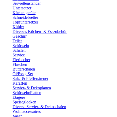
Serviettenständer
Untersetzer
Küchengeräte
Schneidebretter
Topfuntersetzer
Kühler
Diverses Küchen- & Esszubehör
Geschirr
Teller
Schüsseln
Schalen
Service
Eierbecher
Flaschen
Butterschalen
Öl/Essig Set
Salz- & Pfefferstreuer
Karaffen
Servier- & Dekoplatten
Schüsseln/Platten
Etagere
Speiseglocken
Diverse Servier- & Dekoschalen
Wohnaccessoires
Vasen