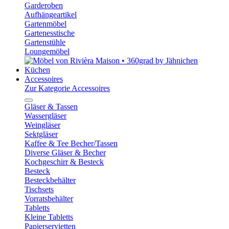
Garderoben
Aufhängeartikel
Gartenmöbel
Gartenesstische
Gartenstühle
Loungemöbel
Küchen
Accessoires
Zur Kategorie Accessoires
Gläser & Tassen
Wassergläser
Weingläser
Sektgläser
Kaffee & Tee Becher/Tassen
Diverse Gläser & Becher
Kochgeschirr & Besteck
Besteck
Besteckbehälter
Tischsets
Vorratsbehälter
Tabletts
Kleine Tabletts
Papierservietten