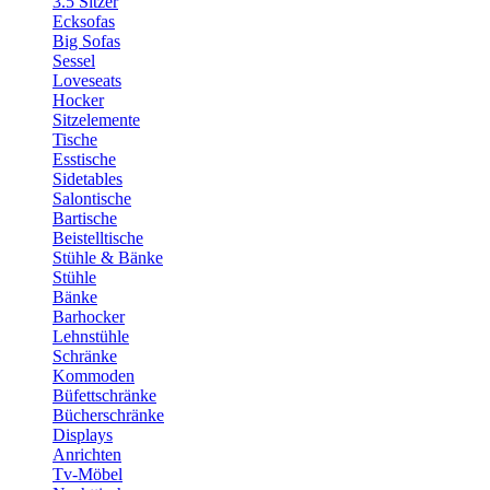
3.5 Sitzer
Ecksofas
Big Sofas
Sessel
Loveseats
Hocker
Sitzelemente
Tische
Esstische
Sidetables
Salontische
Bartische
Beistelltische
Stühle & Bänke
Stühle
Bänke
Barhocker
Lehnstühle
Schränke
Kommoden
Büfettschränke
Bücherschränke
Displays
Anrichten
Tv-Möbel