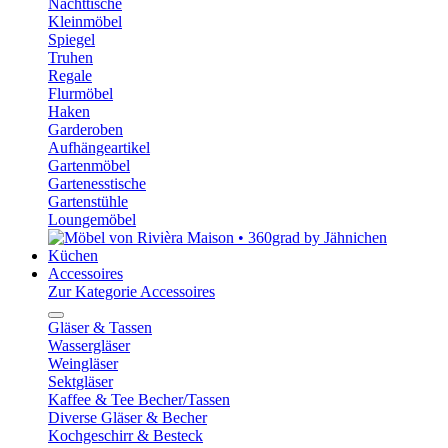
Nachttische
Kleinmöbel
Spiegel
Truhen
Regale
Flurmöbel
Haken
Garderoben
Aufhängeartikel
Gartenmöbel
Gartenesstische
Gartenstühle
Loungemöbel
Küchen
Accessoires
Zur Kategorie Accessoires
Gläser & Tassen
Wassergläser
Weingläser
Sektgläser
Kaffee & Tee Becher/Tassen
Diverse Gläser & Becher
Kochgeschirr & Besteck