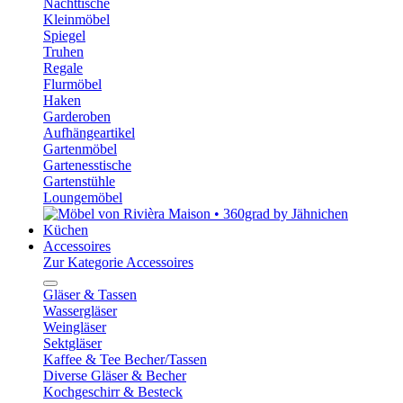
Nachttische
Kleinmöbel
Spiegel
Truhen
Regale
Flurmöbel
Haken
Garderoben
Aufhängeartikel
Gartenmöbel
Gartenesstische
Gartenstühle
Loungemöbel
Küchen
Accessoires
Zur Kategorie Accessoires
Gläser & Tassen
Wassergläser
Weingläser
Sektgläser
Kaffee & Tee Becher/Tassen
Diverse Gläser & Becher
Kochgeschirr & Besteck