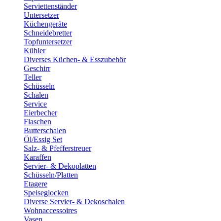
Serviettenständer
Untersetzer
Küchengeräte
Schneidebretter
Topfuntersetzer
Kühler
Diverses Küchen- & Esszubehör
Geschirr
Teller
Schüsseln
Schalen
Service
Eierbecher
Flaschen
Butterschalen
Öl/Essig Set
Salz- & Pfefferstreuer
Karaffen
Servier- & Dekoplatten
Schüsseln/Platten
Etagere
Speiseglocken
Diverse Servier- & Dekoschalen
Wohnaccessoires
Vasen