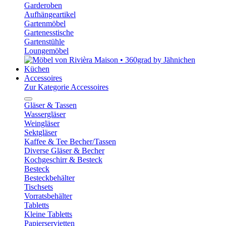
Garderoben
Aufhängeartikel
Gartenmöbel
Gartenesstische
Gartenstühle
Loungemöbel
Küchen
Accessoires
Zur Kategorie Accessoires
Gläser & Tassen
Wassergläser
Weingläser
Sektgläser
Kaffee & Tee Becher/Tassen
Diverse Gläser & Becher
Kochgeschirr & Besteck
Besteck
Besteckbehälter
Tischsets
Vorratsbehälter
Tabletts
Kleine Tabletts
Papierservietten