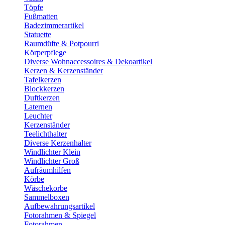
Töpfe
Fußmatten
Badezimmerartikel
Statuette
Raumdüfte & Potpourri
Körperpflege
Diverse Wohnaccessoires & Dekoartikel
Kerzen & Kerzenständer
Tafelkerzen
Blockkerzen
Duftkerzen
Laternen
Leuchter
Kerzenständer
Teelichthalter
Diverse Kerzenhalter
Windlichter Klein
Windlichter Groß
Aufräumhilfen
Körbe
Wäschekorbe
Sammelboxen
Aufbewahrungsartikel
Fotorahmen & Spiegel
Fotorahmen