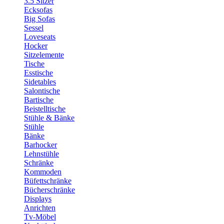
3.5 Sitzer
Ecksofas
Big Sofas
Sessel
Loveseats
Hocker
Sitzelemente
Tische
Esstische
Sidetables
Salontische
Bartische
Beistelltische
Stühle & Bänke
Stühle
Bänke
Barhocker
Lehnstühle
Schränke
Kommoden
Büfettschränke
Bücherschränke
Displays
Anrichten
Tv-Möbel