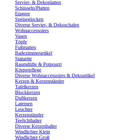
Servier- & Dekoplatten
Schüsseln/Platten
Etagere
Speiseglocken
Diverse Servier- & Dekoschalen
Wohnaccessoires
Vasen
Töpfe
Fußmatten
Badezimmerartikel
Statuette
Raumdüfte & Potpourri
Körperpflege
Diverse Wohnaccessoires & Dekoartikel
Kerzen & Kerzenständer
Tafelkerzen
Blockkerzen
Duftkerzen
Laternen
Leuchter
Kerzenständer
Teelichthalter
Diverse Kerzenhalter
Windlichter Klein
Windlichter Groß