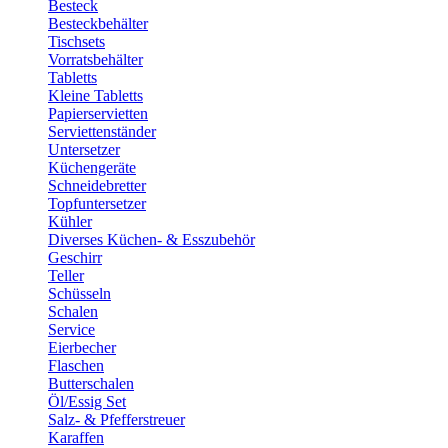
Besteck
Besteckbehälter
Tischsets
Vorratsbehälter
Tabletts
Kleine Tabletts
Papierservietten
Serviettenständer
Untersetzer
Küchengeräte
Schneidebretter
Topfuntersetzer
Kühler
Diverses Küchen- & Esszubehör
Geschirr
Teller
Schüsseln
Schalen
Service
Eierbecher
Flaschen
Butterschalen
Öl/Essig Set
Salz- & Pfefferstreuer
Karaffen