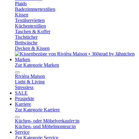
Plaids
Badezimmertextilien
Kissen
Textilservietten
Küchentextilien
Taschen & Koffer
Tischtücher
Bettwäsche
Decken & Kissen
Marken
Zur Kategorie Marken
Rivièra Maison
Light & Living
Stressless
SALE
Prospekte
Karriere
Zur Kategorie Karriere
Küchen- oder Möbelverkaufer:in
Küchen- und Möbelmonteur:in
Service
Zur Kategorie Service