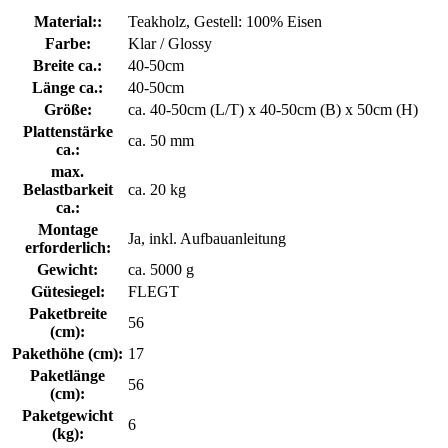
Material::
Teakholz, Gestell: 100% Eisen
Farbe:
Klar / Glossy
Breite ca.:
40-50cm
Länge ca.:
40-50cm
Größe:
ca. 40-50cm (L/T) x 40-50cm (B) x 50cm (H)
Plattenstärke
ca. 50 mm
ca.:
max.
Belastbarkeit
ca. 20 kg
ca.:
Montage
Ja, inkl. Aufbauanleitung
erforderlich:
Gewicht:
ca. 5000 g
Gütesiegel:
FLEGT
Paketbreite
56
(cm):
Pakethöhe (cm):
17
Paketlänge
56
(cm):
Paketgewicht
6
(kg):