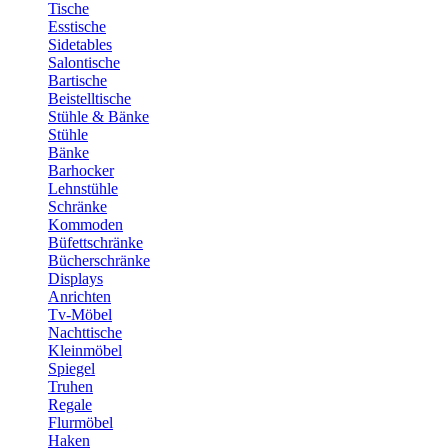
Tische
Esstische
Sidetables
Salontische
Bartische
Beistelltische
Stühle & Bänke
Stühle
Bänke
Barhocker
Lehnstühle
Schränke
Kommoden
Büfettschränke
Bücherschränke
Displays
Anrichten
Tv-Möbel
Nachttische
Kleinmöbel
Spiegel
Truhen
Regale
Flurmöbel
Haken