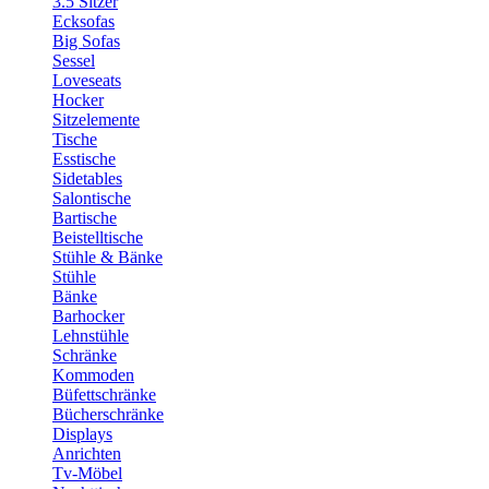
3.5 Sitzer
Ecksofas
Big Sofas
Sessel
Loveseats
Hocker
Sitzelemente
Tische
Esstische
Sidetables
Salontische
Bartische
Beistelltische
Stühle & Bänke
Stühle
Bänke
Barhocker
Lehnstühle
Schränke
Kommoden
Büfettschränke
Bücherschränke
Displays
Anrichten
Tv-Möbel