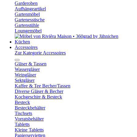
Garderoben
Aufhängeartikel
Gartenmöbel
Gartenesstische
Gartenstühle
Loungemöbel
Küchen
Accessoires
Zur Kategorie Accessoires
Gläser & Tassen
Wassergläser
Weingläser
Sektgläser
Kaffee & Tee Becher/Tassen
Diverse Gläser & Becher
Kochgeschirr & Besteck
Besteck
Besteckbehälter
Tischsets
Vorratsbehälter
Tabletts
Kleine Tabletts
Papierservietten