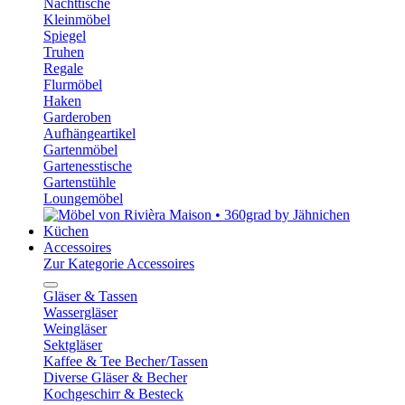
Nachttische
Kleinmöbel
Spiegel
Truhen
Regale
Flurmöbel
Haken
Garderoben
Aufhängeartikel
Gartenmöbel
Gartenesstische
Gartenstühle
Loungemöbel
Küchen
Accessoires
Zur Kategorie Accessoires
Gläser & Tassen
Wassergläser
Weingläser
Sektgläser
Kaffee & Tee Becher/Tassen
Diverse Gläser & Becher
Kochgeschirr & Besteck