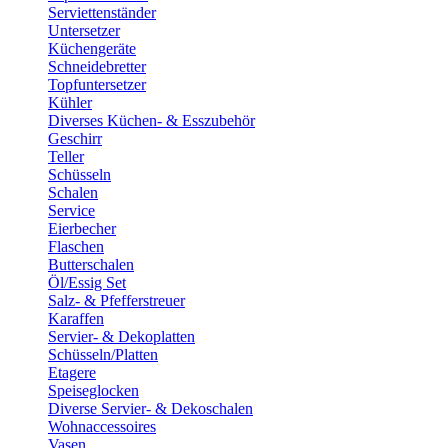
Serviettenständer
Untersetzer
Küchengeräte
Schneidebretter
Topfuntersetzer
Kühler
Diverses Küchen- & Esszubehör
Geschirr
Teller
Schüsseln
Schalen
Service
Eierbecher
Flaschen
Butterschalen
Öl/Essig Set
Salz- & Pfefferstreuer
Karaffen
Servier- & Dekoplatten
Schüsseln/Platten
Etagere
Speiseglocken
Diverse Servier- & Dekoschalen
Wohnaccessoires
Vasen