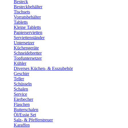
Besteck
Besteckbehälter
Tischsets
Vorratsbehälter
Tabletts
Kleine Tabletts
Papierservietten
Serviettenständer
Untersetzer
Küchengeräte
Schneidebretter
Topfuntersetzer
Kühler
Diverses Küchen- & Esszubehör
Geschirr
Teller
Schüsseln
Schalen
Service
Eierbecher
Flaschen
Butterschalen
Öl/Essig Set
Salz- & Pfefferstreuer
Karaffen