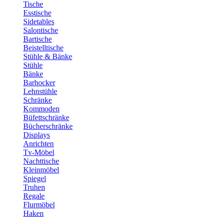
Tische
Esstische
Sidetables
Salontische
Bartische
Beistelltische
Stühle & Bänke
Stühle
Bänke
Barhocker
Lehnstühle
Schränke
Kommoden
Büfettschränke
Bücherschränke
Displays
Anrichten
Tv-Möbel
Nachttische
Kleinmöbel
Spiegel
Truhen
Regale
Flurmöbel
Haken