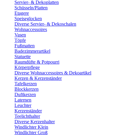
Servier- & Dekoplatten
Schüsseln/Platten
Etagere
Speiseglocken
Diverse Servier- & Dekoschalen
Wohnaccessoires
Vasen
Töpfe
Fußmatten
Badezimmerartikel
Statuette
Raumdüfte & Potpourri
Körperpflege
Diverse Wohnaccessoires & Dekoartikel
Kerzen & Kerzenständer
Tafelkerzen
Blockkerzen
Duftkerzen
Laternen
Leuchter
Kerzenständer
Teelichthalter
Diverse Kerzenhalter
Windlichter Klein
Windlichter Groß