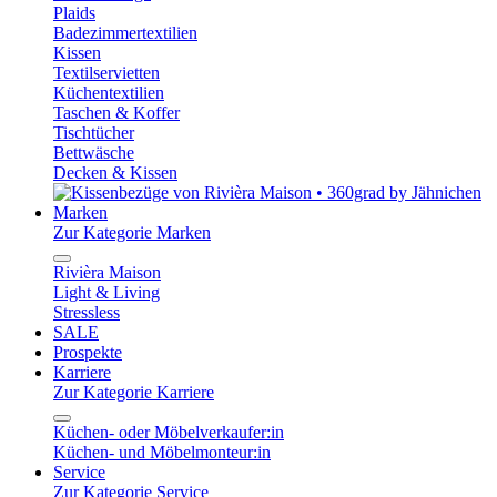
Plaids
Badezimmertextilien
Kissen
Textilservietten
Küchentextilien
Taschen & Koffer
Tischtücher
Bettwäsche
Decken & Kissen
Marken
Zur Kategorie Marken
Rivièra Maison
Light & Living
Stressless
SALE
Prospekte
Karriere
Zur Kategorie Karriere
Küchen- oder Möbelverkaufer:in
Küchen- und Möbelmonteur:in
Service
Zur Kategorie Service