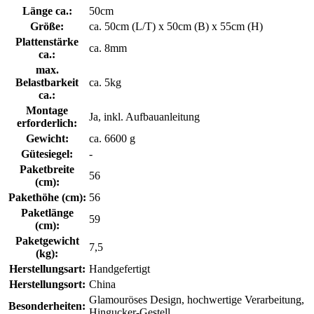
Länge ca.:
50cm
Größe:
ca. 50cm (L/T) x 50cm (B) x 55cm (H)
Plattenstärke
ca. 8mm
ca.:
max.
Belastbarkeit
ca. 5kg
ca.:
Montage
Ja, inkl. Aufbauanleitung
erforderlich:
Gewicht:
ca. 6600 g
Gütesiegel:
-
Paketbreite
56
(cm):
Pakethöhe (cm):
56
Paketlänge
59
(cm):
Paketgewicht
7,5
(kg):
Herstellungsart:
Handgefertigt
Herstellungsort:
China
Glamouröses Design, hochwertige Verarbeitung,
Besonderheiten:
Hingucker-Gestell