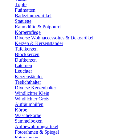
Töpfe
Fußmatten
Badezimmerartikel
Statuette
Raumdüfte & Potpourri
Körperpflege
Diverse Wohnaccessoires & Dekoartikel
Kerzen & Kerzenständer
Tafelkerzen
Blockkerzen
Duftkerzen
Laternen
Leuchter
Kerzenständer
Teelichthalter
Diverse Kerzenhalter
Windlichter Klein
Windlichter Groß
Aufräumhilfen
Körbe
Wäschekorbe
Sammelboxen
Aufbewahrungsartikel
Fotorahmen & Spiegel
Fotorahmen