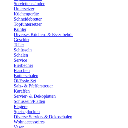
Serviettenständer
Untersetzer
Küchengeräte
Schneidebretter
Topfuntersetzer
Kühler
Diverses Küchen- & Esszubehör
Geschirr
Teller
Schüsseln
Schalen
Service
Eierbecher
Flaschen
Butterschalen
Öl/Essig Set
Salz- & Pfefferstreuer
Karaffen
Servier- & Dekoplatten
Schüsseln/Platten
Etagere
Speiseglocken
Diverse Servier- & Dekoschalen
Wohnaccessoires
Vasen