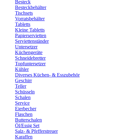
Besteck
Besteckbehälter
Tischsets
Vorratsbehälter
Tabletts
Kleine Tabletts
Papierservietten
Serviettenständer
Untersetzer
Küchengeräte
Schneidebretter
Topfuntersetzer
Kühler
Diverses Küchen- & Esszubehör
Geschirr
Teller
Schüsseln
Schalen
Service
Eierbecher
Flaschen
Butterschalen
Öl/Essig Set
Salz- & Pfefferstreuer
Karaffen