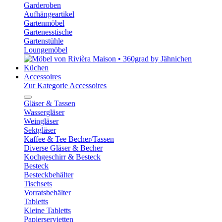
Garderoben
Aufhängeartikel
Gartenmöbel
Gartenesstische
Gartenstühle
Loungemöbel
Küchen
Accessoires
Zur Kategorie Accessoires
Gläser & Tassen
Wassergläser
Weingläser
Sektgläser
Kaffee & Tee Becher/Tassen
Diverse Gläser & Becher
Kochgeschirr & Besteck
Besteck
Besteckbehälter
Tischsets
Vorratsbehälter
Tabletts
Kleine Tabletts
Papierservietten