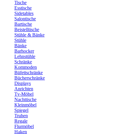
Tische
Esstische
Sidetables
Salontische
Bartische
Beistelltische
Stühle & Bänke
Stühle
Bänke
Barhocker
Lehnstühle
Schränke
Kommoden
Büfettschränke
Bücherschränke
Displays
Anrichten
Tv-Möbel
Nachttische
Kleinmöbel
Spiegel
Truhen
Regale
Flurmöbel
Haken