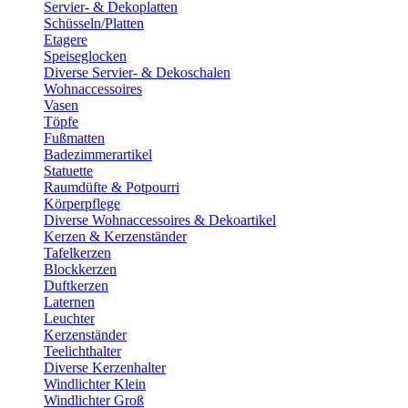
Servier- & Dekoplatten
Schüsseln/Platten
Etagere
Speiseglocken
Diverse Servier- & Dekoschalen
Wohnaccessoires
Vasen
Töpfe
Fußmatten
Badezimmerartikel
Statuette
Raumdüfte & Potpourri
Körperpflege
Diverse Wohnaccessoires & Dekoartikel
Kerzen & Kerzenständer
Tafelkerzen
Blockkerzen
Duftkerzen
Laternen
Leuchter
Kerzenständer
Teelichthalter
Diverse Kerzenhalter
Windlichter Klein
Windlichter Groß