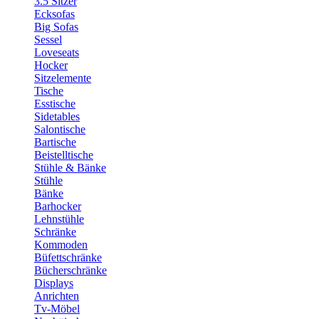
3.5 Sitzer
Ecksofas
Big Sofas
Sessel
Loveseats
Hocker
Sitzelemente
Tische
Esstische
Sidetables
Salontische
Bartische
Beistelltische
Stühle & Bänke
Stühle
Bänke
Barhocker
Lehnstühle
Schränke
Kommoden
Büfettschränke
Bücherschränke
Displays
Anrichten
Tv-Möbel