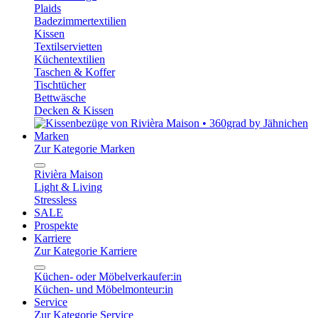
Plaids
Badezimmertextilien
Kissen
Textilservietten
Küchentextilien
Taschen & Koffer
Tischtücher
Bettwäsche
Decken & Kissen
Marken
Zur Kategorie Marken
Rivièra Maison
Light & Living
Stressless
SALE
Prospekte
Karriere
Zur Kategorie Karriere
Küchen- oder Möbelverkaufer:in
Küchen- und Möbelmonteur:in
Service
Zur Kategorie Service