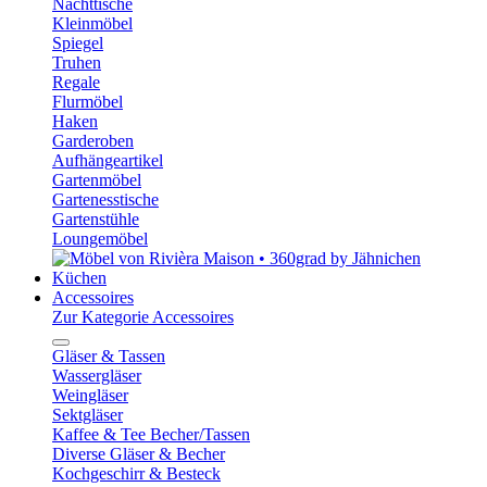
Nachttische
Kleinmöbel
Spiegel
Truhen
Regale
Flurmöbel
Haken
Garderoben
Aufhängeartikel
Gartenmöbel
Gartenesstische
Gartenstühle
Loungemöbel
Küchen
Accessoires
Zur Kategorie Accessoires
Gläser & Tassen
Wassergläser
Weingläser
Sektgläser
Kaffee & Tee Becher/Tassen
Diverse Gläser & Becher
Kochgeschirr & Besteck