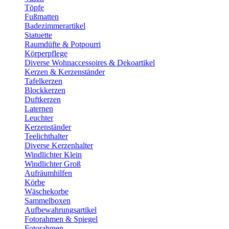
Töpfe
Fußmatten
Badezimmerartikel
Statuette
Raumdüfte & Potpourri
Körperpflege
Diverse Wohnaccessoires & Dekoartikel
Kerzen & Kerzenständer
Tafelkerzen
Blockkerzen
Duftkerzen
Laternen
Leuchter
Kerzenständer
Teelichthalter
Diverse Kerzenhalter
Windlichter Klein
Windlichter Groß
Aufräumhilfen
Körbe
Wäschekorbe
Sammelboxen
Aufbewahrungsartikel
Fotorahmen & Spiegel
Fotorahmen