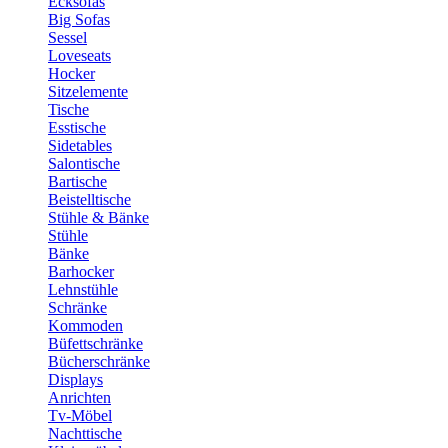
Ecksofas
Big Sofas
Sessel
Loveseats
Hocker
Sitzelemente
Tische
Esstische
Sidetables
Salontische
Bartische
Beistelltische
Stühle & Bänke
Stühle
Bänke
Barhocker
Lehnstühle
Schränke
Kommoden
Büfettschränke
Bücherschränke
Displays
Anrichten
Tv-Möbel
Nachttische