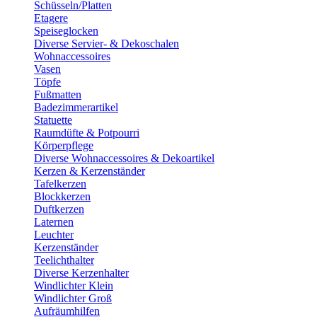
Schüsseln/Platten
Etagere
Speiseglocken
Diverse Servier- & Dekoschalen
Wohnaccessoires
Vasen
Töpfe
Fußmatten
Badezimmerartikel
Statuette
Raumdüfte & Potpourri
Körperpflege
Diverse Wohnaccessoires & Dekoartikel
Kerzen & Kerzenständer
Tafelkerzen
Blockkerzen
Duftkerzen
Laternen
Leuchter
Kerzenständer
Teelichthalter
Diverse Kerzenhalter
Windlichter Klein
Windlichter Groß
Aufräumhilfen