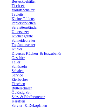
Besteckbehälter
Tischsets
Vorratsbehälter
Tabletts
Kleine Tabletts
Papierservietten
Serviettenständer
Untersetzer
Küchengeräte
Schneidebretter
Topfuntersetzer
Kühler
Diverses Küchen- & Esszubehör
Geschirr
Teller
Schüsseln
Schalen
Service
Eierbecher
Flaschen
Butterschalen
Öl/Essig Set
Salz- & Pfefferstreuer
Karaffen
Servier- & Dekoplatten