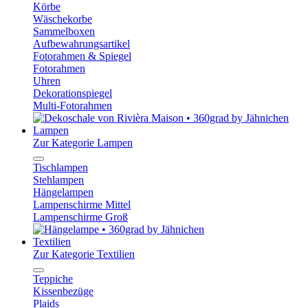
Körbe
Wäschekorbe
Sammelboxen
Aufbewahrungsartikel
Fotorahmen & Spiegel
Fotorahmen
Uhren
Dekorationspiegel
Multi-Fotorahmen
Lampen
Zur Kategorie Lampen
Tischlampen
Stehlampen
Hängelampen
Lampenschirme Mittel
Lampenschirme Groß
Textilien
Zur Kategorie Textilien
Teppiche
Kissenbezüge
Plaids