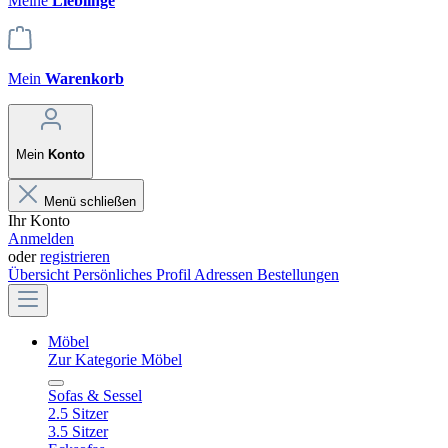
Meine
Lieblinge
Mein
Warenkorb
Mein
Konto
Menü schließen
Ihr Konto
Anmelden
oder
registrieren
Übersicht
Persönliches Profil
Adressen
Bestellungen
Möbel
Zur Kategorie Möbel
Sofas & Sessel
2.5 Sitzer
3.5 Sitzer