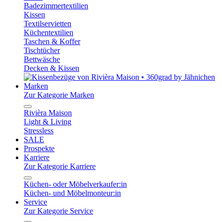
Badezimmertextilien
Kissen
Textilservietten
Küchentextilien
Taschen & Koffer
Tischtücher
Bettwäsche
Decken & Kissen
Marken
Zur Kategorie Marken
Rivièra Maison
Light & Living
Stressless
SALE
Prospekte
Karriere
Zur Kategorie Karriere
Küchen- oder Möbelverkaufer:in
Küchen- und Möbelmonteur:in
Service
Zur Kategorie Service