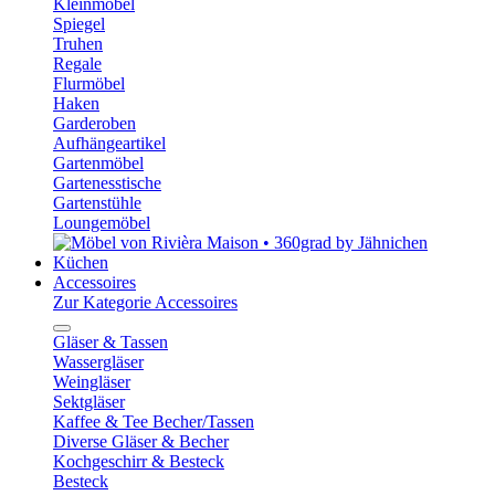
Kleinmöbel
Spiegel
Truhen
Regale
Flurmöbel
Haken
Garderoben
Aufhängeartikel
Gartenmöbel
Gartenesstische
Gartenstühle
Loungemöbel
Küchen
Accessoires
Zur Kategorie Accessoires
Gläser & Tassen
Wassergläser
Weingläser
Sektgläser
Kaffee & Tee Becher/Tassen
Diverse Gläser & Becher
Kochgeschirr & Besteck
Besteck